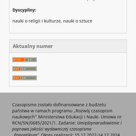
Dyscypliny:
nauki o religii i kulturze, nauki o sztuce
Aktualny numer
Czasopismo zostało dofinansowane z budżetu
państwa w ramach programu „Rozwój czasopism
naukowych” Ministerstwa Edukacji i Nauki. Umowa nr
RCN/SN/0685/2021/1. Zadanie:
Umiędzynarodowienie i
poprawa jakości wydawniczej czasopisma
„Panoptikum”.
Okres realizacji: 15.12.2022-14.12.2024.