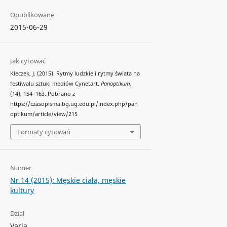
Opublikowane
2015-06-29
Jak cytować
Kłeczek, J. (2015). Rytmy ludzkie i rytmy świata na
festiwalu sztuki mediów Cynetart.
Panoptikum
,
(14), 154–163. Pobrano z
https://czasopisma.bg.ug.edu.pl/index.php/pan
optikum/article/view/215
Formaty cytowań
Numer
Nr 14 (2015): Męskie ciała, męskie
kultury
Dział
Varia