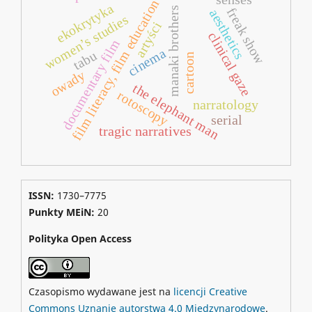
film literacy, film education
ekokrytyka
manaki brothers
freak show
aesthetics
women’s studies
artyści
clinical gaze
documentary film
cinema
tabu
cartoon
owady
the elephant man
rotoscopy
narratology
serial
tragic narratives
ISSN:
1730–7775
Punkty MEiN:
20
Polityka Open Access
Czasopismo wydawane jest na
licencji Creative
Commons Uznanie autorstwa 4.0 Międzynarodowe
.