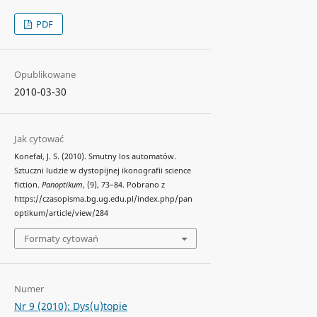
PDF
Opublikowane
2010-03-30
Jak cytować
Konefał, J. S. (2010). Smutny los automatów.
Sztuczni ludzie w dystopijnej ikonografii science
fiction.
Panoptikum
, (9), 73–84. Pobrano z
https://czasopisma.bg.ug.edu.pl/index.php/pan
optikum/article/view/284
Formaty cytowań
Numer
Nr 9 (2010): Dys(u)topie