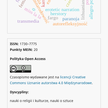
transnarodowość
miss la la
erotetic narration
0
herstory
fargo
paranoja
transmedia
autorefleksyjność
ISSN:
1730–7775
Punkty MEiN:
20
Polityka Open Access
Czasopismo wydawane jest na
licencji Creative
Commons Uznanie autorstwa 4.0 Międzynarodowe
.
Dyscypliny:
nauki o religii i kulturze, nauki o sztuce