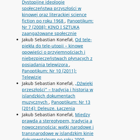
Dystopijne ideologie
społeczeństwa przyszłości w
kinowej oraz literackiej science
fiction po roku 1968
,
Panoptikum:
Nr 7 (2008): KINO I SZTUKA
zaangażowane społecznie
Jakub Sebastian Konefał,
Od tele-
piekła do tele-utopii – kinowe
opowieści o przyjemnościach i
niebezpieczeństwach płynących z
posiadania telewizora
,
Panoptikum: Nr 10 (2011):
Telewizje
Jakub Sebastian Konefał,
„Dźwięki
przeszłości” – tradycja i historia w
islandzkich dokumentach
muzycznych
,
Panoptikum: Nr 13
(2014): Deleuze. Łączenia
Jakub Sebastian Konefał,
Między
prawdą a stereotypem, tradycją a
nowoczesnością: wątki narodowe i
transnarodowe w islandzkim kinie
dokumentalnym po roku 2000
,