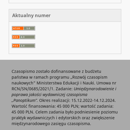
Aktualny numer
Czasopismo zostało dofinansowane z budżetu
państwa w ramach programu „Rozwój czasopism
naukowych” Ministerstwa Edukacji i Nauki. Umowa nr
RCN/SN/0685/2021/1. Zadanie:
Umiędzynarodowienie i
poprawa jakości wydawniczej czasopisma
„Panoptikum”.
Okres realizacji: 15.12.2022-14.12.2024.
Wartość finansowania: 45 000 PLN; wartość zadania:
45 000 PLN. Celem zadania było podniesienie poziomu
praktyk wydawniczych i edytorskich oraz zwiększenie
międzynarodowego zasięgu czasopisma.