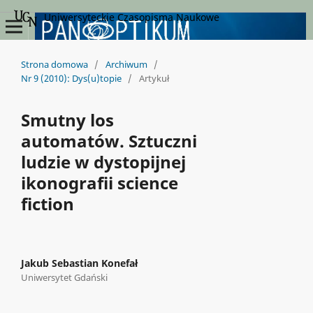
Uniwersyteckie Czasopisma Naukowe
Strona domowa
/
Archiwum
/
Nr 9 (2010): Dys(u)topie
/
Artykuł
Smutny los
automatów. Sztuczni
ludzie w dystopijnej
ikonografii science
fiction
Jakub Sebastian Konefał
Uniwersytet Gdański