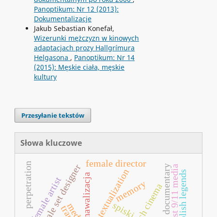
Panoptikum: Nr 12 (2013):
Dokumentalizacje
Jakub Sebastian Konefał,
Wizerunki mężczyzn w kinowych
adaptacjach prozy Hallgrímura
Helgasona
,
Panoptikum: Nr 14
(2015): Męskie ciała, męskie
kultury
Przesyłanie tekstów
Słowa kluczowe
female director
perpetration
female set designer
lithuanian documentary
post 9/11 media
entextualization
allegro polish legends
karnawalizacja
female artist
memory
czech cinema
spiski
media