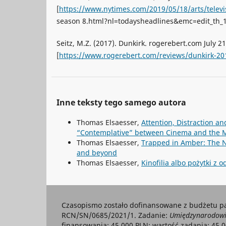
[
https://www.nytimes.com/2019/05/18/arts/televi
season 8.html?nl=todaysheadlines&emc=edit_th_1
Seitz, M.Z. (2017). Dunkirk. rogerebert.com July 21
[
https://www.rogerebert.com/reviews/dunkirk-20
Inne teksty tego samego autora
Thomas Elsaesser,
Attention, Distraction an
“Contemplative” between Cinema and th
Thomas Elsaesser,
Trapped in Amber: The 
and beyond
Thomas Elsaesser,
Kinofilia albo pożytki z
Czasopismo zostało dofinansowane z budżetu p
RCN/SN/0685/2021/1. Zadanie:
Umiędzynarodowie
finansowania: 45 000 PLN; wartość zadania: 45 