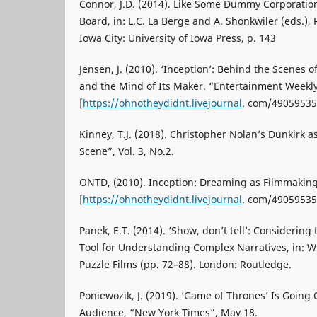
Connor, J.D. (2014). Like Some Dummy Corporatio
Board, in: L.C. La Berge and A. Shonkwiler (eds.),
Iowa City: University of Iowa Press, p. 143
Jensen, J. (2010). ‘Inception’: Behind the Scenes 
and the Mind of Its Maker. “Entertainment Weekly”
[
https://ohnotheydidnt.livejournal
. com/49059535
Kinney, T.J. (2018). Christopher Nolan’s Dunkirk a
Scene”, Vol. 3, No.2.
ONTD, (2010). Inception: Dreaming as Filmmaking
[
https://ohnotheydidnt.livejournal
. com/49059535
Panek, E.T. (2014). ‘Show, don’t tell’: Considering 
Tool for Understanding Complex Narratives, in: W
Puzzle Films (pp. 72–88). London: Routledge.
Poniewozik, J. (2019). ‘Game of Thrones’ Is Going O
Audience, “New York Times”, May 18.