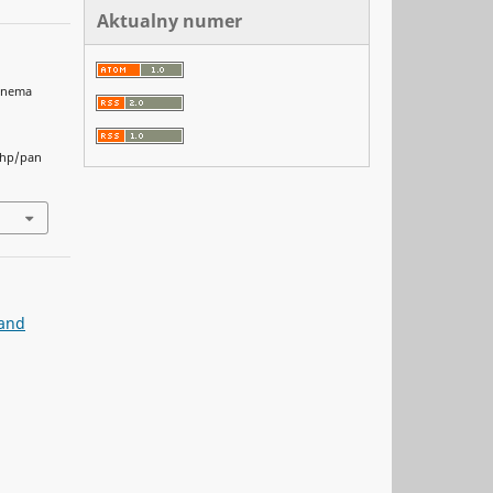
Aktualny numer
Cinema
php/pan
 and