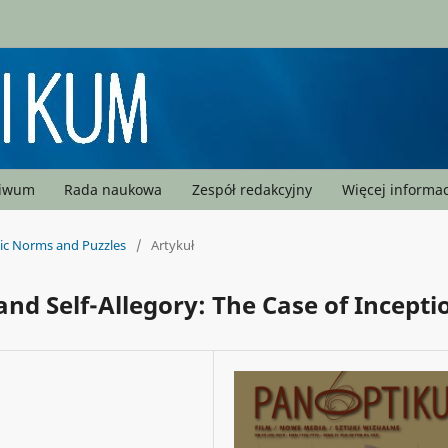
hiwum
Rada naukowa
Zespół redakcyjny
Więcej informac
tic Norms and Puzzles
/
Artykuł
d Self-Allegory: The Case of Incepti