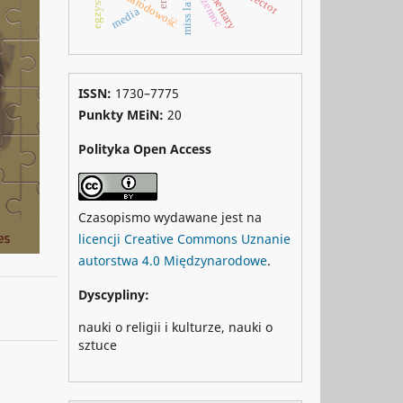
transnarodowość
miss la la
media
ISSN:
1730–7775
Punkty MEiN:
20
Polityka Open Access
Czasopismo wydawane jest na
licencji Creative Commons Uznanie
autorstwa 4.0 Międzynarodowe
.
Dyscypliny:
nauki o religii i kulturze, nauki o
sztuce