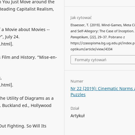
n You Just Move around the
 Reading Capitalist Realism,
Jak cytować
Elsaesser, T. (2019). Mind-Games, Meta 
of a Movie about Movies --
and Self-Allegory: The Case of Inception.
, July 24.
Panoptikum
, (22), 29–37. Pobrano z
https://czasopisma.bg.ug.edu.pl/index.
.html].
optikum/article/view/4334
s Film and History. “Mise-en-
Formaty cytowań
,
Numer
.html].
Nr 22 (2019): Cinematic Norms
Puzzles
the Utility of Diagrams as a
. Buckland ed., Hollywood
Dział
Artykuł
ut Fighting. So Will Its