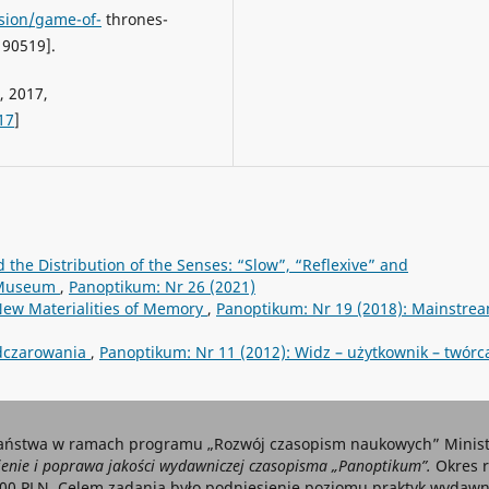
sion/game-of-
thrones-
90519].
, 2017,
17
]
d the Distribution of the Senses: “Slow”, “Reflexive” and
e Museum
,
Panoptikum: Nr 26 (2021)
New Materialities of Memory
,
Panoptikum: Nr 19 (2018): Mainstre
 odczarowania
,
Panoptikum: Nr 11 (2012): Widz – użytkownik – twórc
aństwa w ramach programu „Rozwój czasopism naukowych” Ministe
nie i poprawa jakości wydawniczej czasopisma „Panoptikum”.
Okres r
000 PLN. Celem zadania było podniesienie poziomu praktyk wydawni