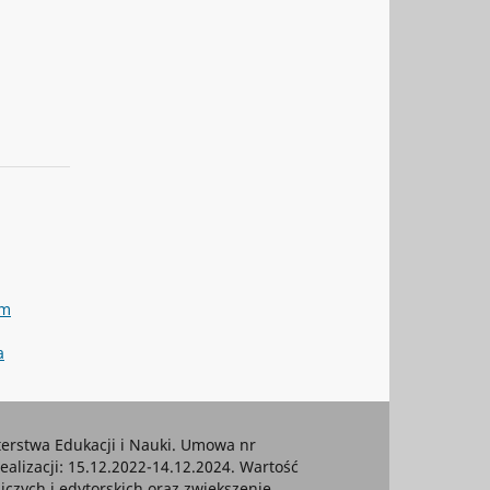
am
a
rstwa Edukacji i Nauki. Umowa nr
ealizacji: 15.12.2022-14.12.2024. Wartość
czych i edytorskich oraz zwiększenie