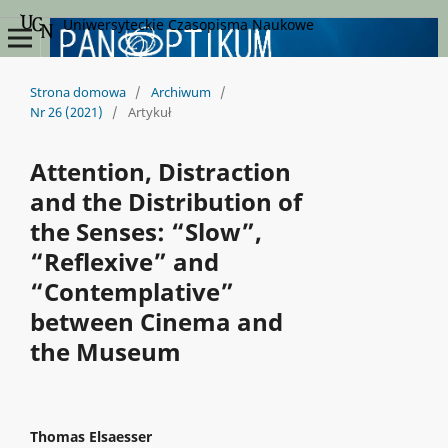
Uniwersyteckie Czasopisma Naukowe
Strona domowa
/
Archiwum
/
Nr 26 (2021)
/
Artykuł
Attention, Distraction
and the Distribution of
the Senses: “Slow”,
“Reflexive” and
“Contemplative”
between Cinema and
the Museum
Thomas Elsaesser