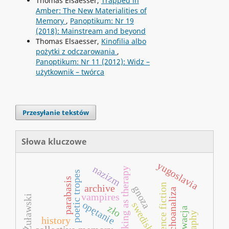
Thomas Elsaesser,
Trapped in
Amber: The New Materialities of
Memory
,
Panoptikum: Nr 19
(2018): Mainstream and beyond
Thomas Elsaesser,
Kinofilia albo
pożytki z odczarowania
,
Panoptikum: Nr 11 (2012): Widz –
użytkownik – twórca
Przesyłanie tekstów
Słowa kluczowe
yugoslavia
nazizm
filmmaking as therapy
poetic tropes
parabasis
science fiction
archive
gnoza
psychoanaliza
vampires
opętanie
zło
history