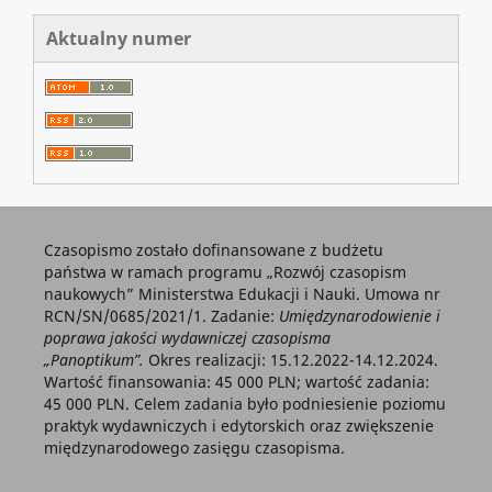
Aktualny numer
Czasopismo zostało dofinansowane z budżetu
państwa w ramach programu „Rozwój czasopism
naukowych” Ministerstwa Edukacji i Nauki. Umowa nr
RCN/SN/0685/2021/1. Zadanie:
Umiędzynarodowienie i
poprawa jakości wydawniczej czasopisma
„Panoptikum”.
Okres realizacji: 15.12.2022-14.12.2024.
Wartość finansowania: 45 000 PLN; wartość zadania:
45 000 PLN. Celem zadania było podniesienie poziomu
praktyk wydawniczych i edytorskich oraz zwiększenie
międzynarodowego zasięgu czasopisma.