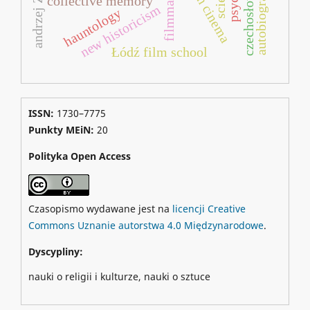
andrzej Żuławski
swedish cinema
czechosłowacja
autobiography
collective memory
new historicism
hauntology
Łódź film school
ISSN:
1730–7775
Punkty MEiN:
20
Polityka Open Access
Czasopismo wydawane jest na
licencji Creative
Commons Uznanie autorstwa 4.0 Międzynarodowe
.
Dyscypliny:
nauki o religii i kulturze, nauki o sztuce