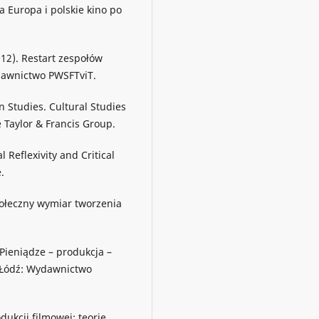
 Europa i polskie kino po
012). Restart zespołów
ydawnictwo PWSFTviT.
on Studies. Cultural Studies
 Taylor & Francis Group.
l Reflexivity and Critical
.
połeczny wymiar tworzenia
 Pieniądze – produkcja –
. Łódź: Wydawnictwo
dukcji filmowej: teorie,