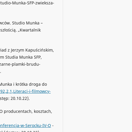
Studio-Munka-SFP-zwieksza-
mowców. Studio Munka –
szłością. „Kwartalnik
iad z Jerzym Kapuścińskim,
ym Studia Munka SFP,
Czarne-plamki-brudu-
.
 Munka i krótka droga do
2,2,1,Literaci-i-filmowcy-
tęp: 20.10.22).
 O producentach, kosztach,
onferencja-w-Serocku-IV-O
-