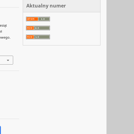
Aktualny numer
esiąt
el
towego.