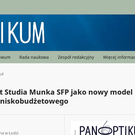
hiwum
Rada naukowa
Zespół redakcyjny
Więcej informac
uł
ut Studia Munka SFP jako nowy model
mu niskobudżetowego
na w Łodzi