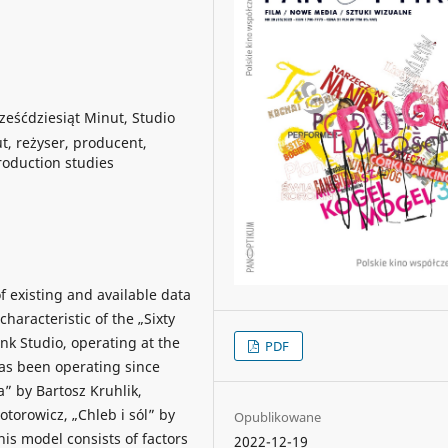
eśćdziesiąt Minut, Studio
, reżyser, producent,
roduction studies
of existing and available data
haracteristic of the „Sixty
k Studio, operating at the
PDF
as been operating since
” by Bartosz Kruhlik,
otorowicz, „Chleb i sól” by
Opublikowane
is model consists of factors
2022-12-19