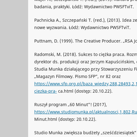
badania, praktyki. Łódź: Wydawnictwo PWSFTviT.
Pachnicka A., Szczepański T. (red.), (2013). Idea z
nowe wyzwania. Łódź: Wydawnictwo PWSFTviT.
Puttnam, D. (1999). The Creative Producer. „RSA Jo
Radomski, M. (2018). Sukces to ciężka praca. Roz
dyrektor ds. produkcji oraz Jerzym Kapuścińskim,
Studia Munka działającego przy Stowarzyszeniu F
„Magazyn Filmowy. Pismo SFP”, nr 82 oraz
https://www.sfp.org.pl/baza_wiedzy,288,28493,2,
ciezka-pra-
ca.html (dostęp: 20.10.22).
Ruszył program „60 Minut”! (2017),
https://www.studiomunka.pl/aktualnosci,1,802,Ru
Minut.html (dostęp: 20.10.22).
Studio Munka zwiększa budżety „sześćdziesiątek” 