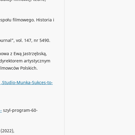
espołu filmowego. Historia i
urnal”, vol. 147, nr 5490.
mowa z Ewą Jastrzębską,
 dyrektorem artystycznym
ilmowców Polskich.
1,Studio-Munka-Sukces-to-
-
szyl-program-60-
(2022),