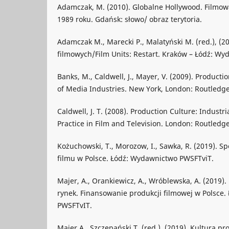
Adamczak, M. (2010). Globalne Hollywood. Filmowa
1989 roku. Gdańsk: słowo/ obraz terytoria.
Adamczak M., Marecki P., Malatyński M. (red.), (2
filmowych/Film Units: Restart. Kraków – Łódź: W
Banks, M., Caldwell, J., Mayer, V. (2009). Producti
of Media Industries. New York, London: Routledge
Caldwell, J. T. (2008). Production Culture: Industria
Practice in Film and Television. London: Routledge
Kożuchowski, T., Morozow, I., Sawka, R. (2019). S
filmu w Polsce. Łódź: Wydawnictwo PWSFTviT.
Majer, A., Orankiewicz, A., Wróblewska, A. (2019).
rynek. Finansowanie produkcji filmowej w Polsce
PWSFTvIT.
Majer A., Szczepański T. (red.), (2019). Kultura pro