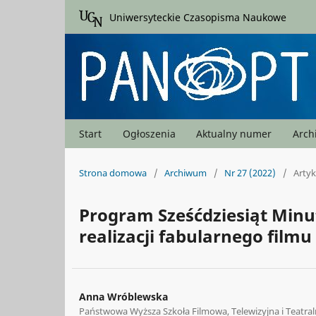
Uniwersyteckie Czasopisma Naukowe
Start
Ogłoszenia
Aktualny numer
Arc
Strona domowa
/
Archiwum
/
Nr 27 (2022)
/
Artyk
Program Sześćdziesiąt Min
realizacji fabularnego fil
Anna Wróblewska
Państwowa Wyższa Szkoła Filmowa, Telewizyjna i Teatral