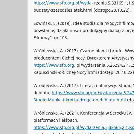
https://www.sfp.org.pl/wyda-
rzenia,5,33165,1,1,
budzety-szescdziesiatek.html (dostęp: 20.10.22).
Sowiński, E. (2018). Idea studia dla młodych fil
powstanie, działalność i produkcyjny dialog z prze
Filmowy”, nr 103.
Wróblewska, A. (2017). Czarne plamki brudu. Wyw
producentem Cichej nocy, Dyrektorem Artystyczn
https://www.sfp.org
. pl/wydarzenia,5,26294,2,1,
Kapuscinski-o-Cichej-Nocy.html (dostęp: 20.10.22)
Wróblewska, A. (2017). Literaci i filmowcy. Studio
debiutu,
https://www.sfp.org.pl/wydarzenia,5,2479
Studio-Munka-i-krotka-droga-do-debiutu.html
(dos
Wróblewska, A. (2021). Konferencja w Serocku IV.
platformach i ekipach,
https://www.sfp.org.pl/wydarzenia,5,32566,2,1,K