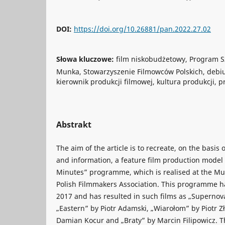
DOI:
https://doi.org/10.26881/pan.2022.27.02
Słowa kluczowe:
film niskobudżetowy, Program Sz
Munka, Stowarzyszenie Filmowców Polskich, debiut
kierownik produkcji filmowej, kultura produkcji, p
Abstrakt
The aim of the article is to recreate, on the basis 
and information, a feature film production model c
Minutes” programme, which is realised at the Mun
Polish Filmmakers Association. This programme h
2017 and has resulted in such films as „Supernova
„Eastern” by Piotr Adamski, „Wiarołom” by Piotr Zł
Damian Kocur and „Braty” by Marcin Filipowicz. Th