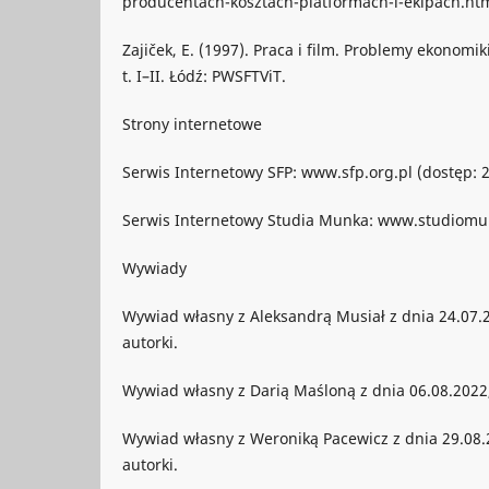
producentach-kosztach-platformach-i-ekipach.html
Zajiček, E. (1997). Praca i film. Problemy ekonomik
t. I–II. Łódź: PWSFTViT.
Strony internetowe
Serwis Internetowy SFP: www.sfp.org.pl (dostęp: 2
Serwis Internetowy Studia Munka: www.studiomunk
Wywiady
Wywiad własny z Aleksandrą Musiał z dnia 24.07.
autorki.
Wywiad własny z Darią Maśloną z dnia 06.08.2022,
Wywiad własny z Weroniką Pacewicz z dnia 29.08.
autorki.