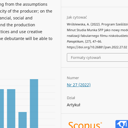
ing from the assumptions
city of the producer; on the
Jak cytować
ancial, social and
and the production
Wróblewska, A. (2022). Program Sześćdzi
Minut Studia Munka SFP jako nowy mod
tices and use creative
realizacji fabularnego filmu niskobudże
he debutante will be able to
Panoptikum
, (27), 47–66.
https://doi.org/10.26881/pan.2022.27.02
Formaty cytowań
Numer
Nr 27 (2022)
Dział
Artykuł