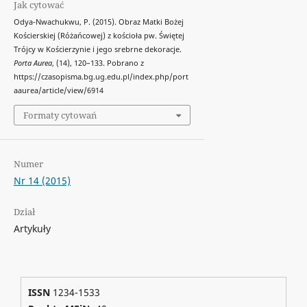
Jak cytować
Odya‑Nwachukwu, P. (2015). Obraz Matki Bożej
Kościerskiej (Różańcowej) z kościoła pw. Świętej
Trójcy w Kościerzynie i jego srebrne dekoracje.
Porta Aurea
, (14), 120–133. Pobrano z
https://czasopisma.bg.ug.edu.pl/index.php/port
aaurea/article/view/6914
Formaty cytowań
Numer
Nr 14 (2015)
Dział
Artykuły
ISSN
1234-1533