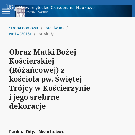
Uniwersyteckie Czasopisma Naukowe
Strona domowa
/
Archiwum
/
Nr 14 (2015)
/
Artykuły
Obraz Matki Bożej
Kościerskiej
(Różańcowej) z
kościoła pw. Świętej
Trójcy w Kościerzynie
i jego srebrne
dekoracje
Paulina Odya‑Nwachukwu