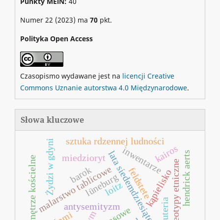
Punkty MEiN:
40
Numer 22 (2023) ma
70
pkt.
Polityka Open Access
Czasopismo wydawane jest na
licencji Creative
Commons Uznanie autorstwa 4.0 Międzynarodowe
.
Słowa kluczowe
sztuka rdzennej ludności
Żydzi w gdyni
kairos
inwentarze
lata siedemdziesiąte xx w.
hendrick aerts
miedzioryt
wnętrze kościelne
stereotypy etniczne
malarstwo tablicowe
barok
feldstete
kąpielisko
lüneburg
loitz
biżuteria
antysemityzm
sápmi