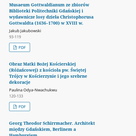
Musaeum Gottwaldianum ze zbiorów
Biblioteki Politechniki Gdańskiej i
wydawnicze losy dzieła Christophorusa
Gottwaldta (1636–1700) w XVIII w.
Jakub Jakubowski
93-119
PDF
Obraz Matki Bożej Kościerskiej
(Różańcowej) z kościoła pw. Świętej
Trójcy w Kościerzynie i jego srebrne
dekoracje
Paulina Odya‑Nwachukwu
120-133
PDF
Georg Theodor Schirrmacher. Architekt
między Gdańskiem, Berlinem a
Hamburgiem