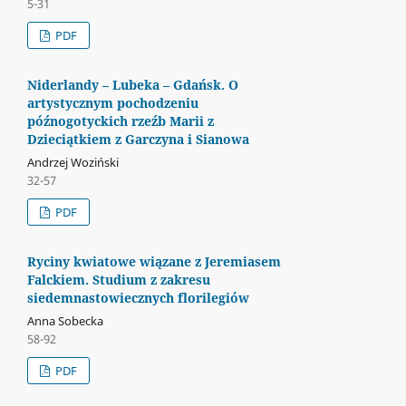
5-31
PDF
Niderlandy – Lubeka – Gdańsk. O
artystycznym pochodzeniu
późnogotyckich rzeźb Marii z
Dzieciątkiem z Garczyna i Sianowa
Andrzej Woziński
32-57
PDF
Ryciny kwiatowe wiązane z Jeremiasem
Falckiem. Studium z zakresu
siedemnastowiecznych florilegiów
Anna Sobecka
58-92
PDF