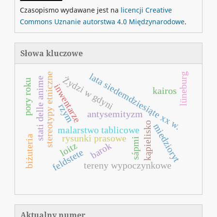
Czasopismo wydawane jest na
licencji Creative
Commons Uznanie autorstwa 4.0 Międzynarodowe
.
Słowa kluczowe
stereotypy etniczne
lata siedemdziesiąte xx w.
lüneburg
Żydzi w gdyni
stati delle anime
pory roku
inwentarze
kairos
rzym
antysemityzm
kąpielisko
miedzioryt
malarstwo tablicowe
rysunki prasowe
biżuteria
sápmi
loitz
barok
feldstete
tereny wypoczynkowe
Aktualny numer