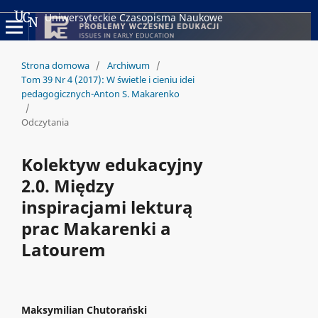
Uniwersyteckie Czasopisma Naukowe
Strona domowa
/
Archiwum
/
Tom 39 Nr 4 (2017): W świetle i cieniu idei
pedagogicznych-Anton S. Makarenko
/
Odczytania
Kolektyw edukacyjny
2.0. Między
inspiracjami lekturą
prac Makarenki a
Latourem
Maksymilian Chutorański