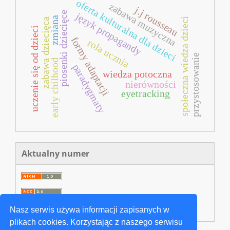
oferta kulturalna dla dzieci
zabawa muzyczna
j.j rousseau
piosenki dziecięce
język propagandy
zmiana
społeczna wiedza dzieci
zabawa dziecięca
uczenie się od dzieci
formy adaptacji
rola ucznia
przystosowanie
early chilhood
paradygmaty
wiedza potoczna
nierówności
eyetracking
Aktualny numer
Nasz serwis używa informacji zapisanych w
plikach cookies. Korzystając z naszego serwisu