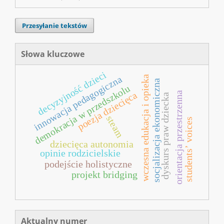
Przesyłanie tekstów
Słowa kluczowe
decyzyjność dzieci
innowacja pedagogiczna
wczesna edukacja i opieka
socjalizacja ekonomiczna
demokracja w przedszkolu
poezja dziecięca
orientacja przestrzenna
dyskurs praw dziecka
steam
students’ voices
dziecięca autonomia
opinie rodzicielskie
podejście holistyczne
projekt bridging
Aktualny numer