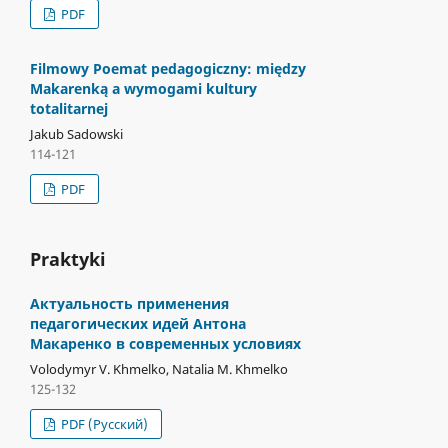
PDF
Filmowy Poemat pedagogiczny: między
Makarenką a wymogami kultury
totalitarnej
Jakub Sadowski
114-121
PDF
Praktyki
Актуальность применения
педагогических идей Антона
Макаренко в современных условиях
Volodymyr V. Khmelko, Natalia M. Khmelko
125-132
PDF (Русский)