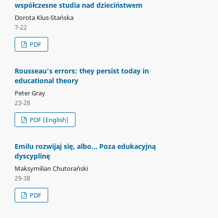
współczesne studia nad dzieciństwem
Dorota Klus-Stańska
7-22
PDF
Rousseau’s errors: they persist today in
educational theory
Peter Gray
23-28
PDF (English)
Emilu rozwijaj się, albo… Poza edukacyjną
dyscyplinę
Maksymilian Chutorański
29-38
PDF