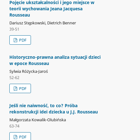
Pojęcie ukształcalności i jego miejsce w
teorii wychowania Jeana Jacquesa
Rousseau
Dariusz Stępkowski, Dietrich Benner
39-51
PDF
Historyczno-prawna analiza sytuacji dzieci
w epoce Rousseau
Sylwia Różycka-Jaroś
52-62
PDF
Jeśli nie naiwność, to co? Próba
rekonstrukcji idei dziecka u J.J. Rousseau
Małgorzata Kowalik-Olubińska
63-74
PDF