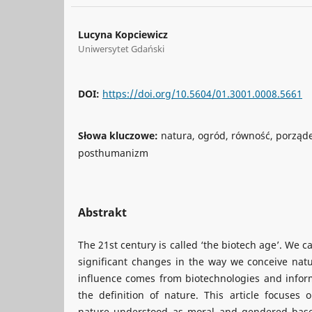
Lucyna Kopciewicz
Uniwersytet Gdański
DOI:
https://doi.org/10.5604/01.3001.0008.5661
Słowa kluczowe:
natura, ogród, równość, porząde
posthumanizm
Abstrakt
The 21st century is called ‘the biotech age’. We
significant changes in the way we conceive nat
influence comes from biotechnologies and infor
the definition of nature. This article focuses 
nature understood as moral and gendered bases