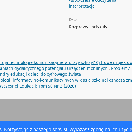
współczesne odczytania i
interpretacje
Dział
Rozprawy i artykuły
stują technologie komunikacyjne w pracy szkoły? Cyfrowe projekto
adaniach dydaktycznego potencjału urządzeń mobilnych
,
Problemy
ndry edukacji dzieci do cyfrowego świata
nologii informacyjno-komunikacyjnych w klasie szkolnej oznacza z
Wczesnej Edukacji: Tom 50 Nr 3 (2020)
s. Korzystając z naszego serwisu wyrażasz zgodę na ich użycie