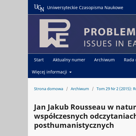
Uniwersyteckie Czasopisma Naukowe
Start
Aktualny numer
Archiwum
Rada
Więcej informacji
Strona domowa
/
Archiwum
/
Tom 29 Nr 2 (2015): R
Jan Jakub Rousseau w natu
współczesnych odczytaniach
posthumanistycznych