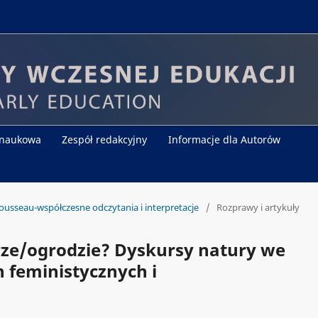
 naukowa
Zespół redakcyjny
Informacje dla Autorów
ousseau-współczesne odczytania i interpretacje
/
Rozprawy i artykuły
rze/ogrodzie? Dyskursy natury we
 feministycznych i