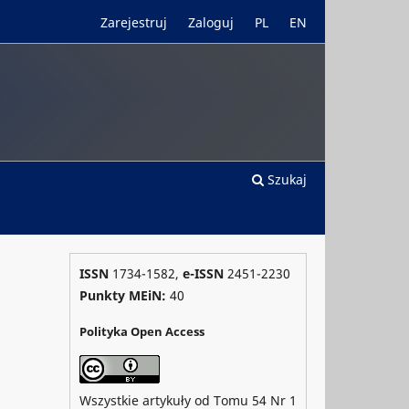
Zarejestruj
Zaloguj
PL
EN
Szukaj
ISSN
1734-1582,
e-ISSN
2451-2230
Punkty MEiN:
40
Polityka Open Access
Wszystkie artykuły od Tomu 54 Nr 1