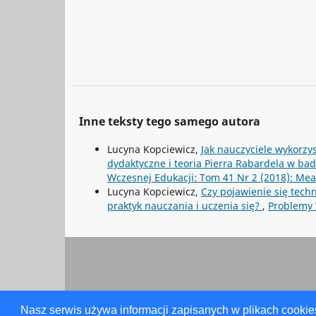
Inne teksty tego samego autora
Lucyna Kopciewicz,
Jak nauczyciele wykorzy
dydaktyczne i teoria Pierra Rabardela w b
Wczesnej Edukacji: Tom 41 Nr 2 (2018): Mea
Lucyna Kopciewicz,
Czy pojawienie się tech
praktyk nauczania i uczenia się?
,
Problemy 
Nasz serwis używa informacji zapisanych w plikach cookie