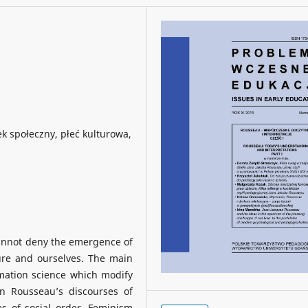
k społeczny, płeć kulturowa,
 cannot deny the emergence of
ure and ourselves. The main
mation science which modify
on Rousseau’s discourses of
 of social order. Feminism