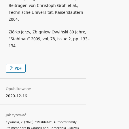
Beiträgen von Christoph Groh et al.,
Technische Universität, Kaiserslautern
2004.
Ziółko Jerzy, Zbigniew Cywiński 80 Jahre,
“Stahlbau” 2009, vol. 78, issue 2, pp. 133–
134
PDF
Opublikowane
2020-12-16
Jak cytować
Cywiński, Z. (2020). "Restituta". Author’s family
life meanders in Gdańsk and Pomerania .
Rocznik