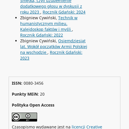
Smętka, czyli uzupełnienie
dodatkowego głosu w dyskusji z
roku 2023
,
Rocznik Gdański: 2024
Zbigniew Cywiński,
Technik w
humanistycznym milieu.
Kalejdoskop faktów i myśli
,
Rocznik Gdański: 2022
Zbigniew Cywiński,
Osiemdziesiąt
lat. Wokół początków Armii Polskiej
na wschodzie
,
Rocznik Gdański:
2023
ISSN:
0080-3456
Punkty MEiN
: 20
Polityka Open Access
Czasopismo wydawane jest na
licencji Creative