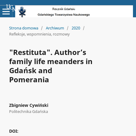
Uniwersyteckie Czasopisma Naukowe
Strona domowa
/
Archiwum
/
2020
/
Refleksje, wspomnienia, rozmowy
"Restituta". Author’s
family life meanders in
Gdańsk and
Pomerania
Zbigniew Cywiński
Politechnika Gdańska
DOI: