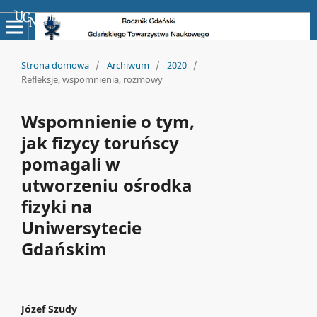
Uniwersyteckie Czasopisma Naukowe
Strona domowa
/
Archiwum
/
2020
/
Refleksje, wspomnienia, rozmowy
Wspomnienie o tym,
jak fizycy toruńscy
pomagali w
utworzeniu ośrodka
fizyki na
Uniwersytecie
Gdańskim
Józef Szudy