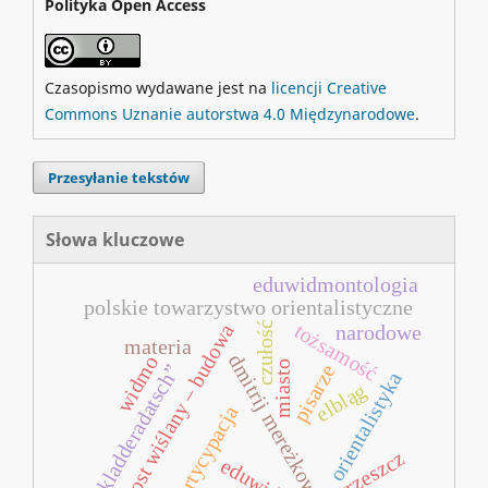
Polityka Open Access
Czasopismo wydawane jest na
licencji Creative
Commons Uznanie autorstwa 4.0 Międzynarodowe
.
Przesyłanie tekstów
Słowa kluczowe
eduwidmontologia
polskie towarzystwo orientalistyczne
tożsamość
czułość
most wiślany – budowa
narodowe
materia
dmitrij mereżkowski
widmo
miasto
pisarze
„kladderadatsch”
orientalistyka
elbląg
partycypacja
wrzeszcz
eduwidma