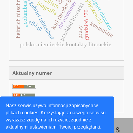
ernst august claaszen
karl theodor bertling
daniel gabriel fahrenheit
heinrich nitschmann
przybyszewski
„columbus”
thermometer
biografia
przekład literacki
grudzień ’70
elbląg
komunizm
prusy
polsko‑niemieckie kontakty literackie
Aktualny numer
Nasz serwis używa informacji zapisanych w
plikach cookies. Korzystając z naszego serwisu
wyrażasz zgodę na ich użycie, zgodnie z
aktualnymi ustawieniami Twojej przeglądarki.