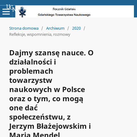
Uniwersyteckie Czasopisma Naukowe
Strona domowa
/
Archiwum
/
2020
/
Refleksje, wspomnienia, rozmowy
Dajmy szansę nauce. O
działalności i
problemach
towarzystw
naukowych w Polsce
oraz o tym, co mogą
one dać
społeczeństwu, z
Jerzym Błażejowskim i
Marią Mendel