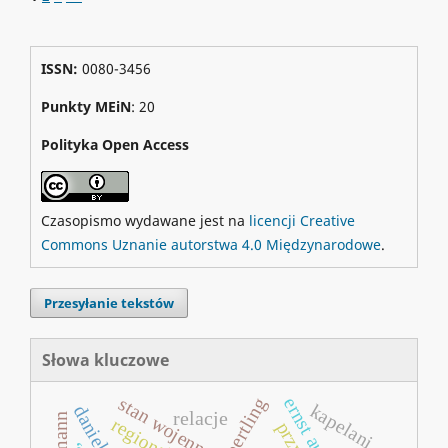
ISSN:
0080-3456
Punkty MEiN
: 20
Polityka Open Access
Czasopismo wydawane jest na
licencji Creative
Commons Uznanie autorstwa 4.0 Międzynarodowe
.
Przesyłanie tekstów
Słowa kluczowe
stan wojenny
kapelani
relacje
regionalizm