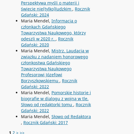
Perspektywa myśli o materii i
świecie nie(tylko)ludzkim
,
Rocznik
Gdański: 2024
Maria Mendel,
Informacja o
członkach Gdańskiego
Towarzystwa Naukowego, którzy
odeszli w 2020 r.
,
Rocznik
Gdański: 2020
Maria Mendel,
Mistrz. Laudacja w
związku z nadaniem honorowego
członkostwa Gdańskiego
Towarzystwa Naukowego
Profesorowi Józefowi
Borzyszkowskiemu
,
Rocznik
Gdański: 2022
Maria Mendel,
Pomorskie historie i
biografie w dialogu z wojną w tle.
Słowo od redaktorki tomu
,
Rocznik
Gdański: 2022
Maria Mendel,
Słowo od Redaktora
,
Rocznik Gdański: 2017
1
2
>
>>