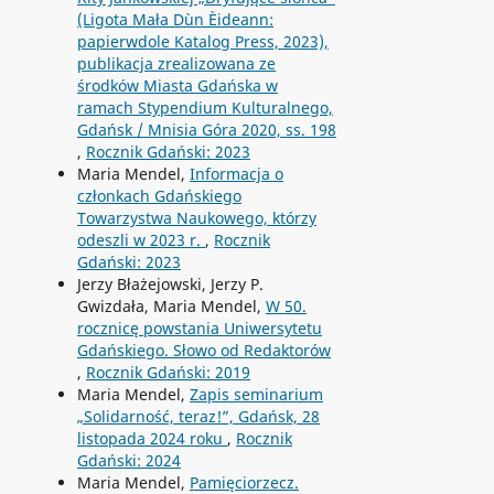
(Ligota Mała Dùn Èideann:
papierwdole Katalog Press, 2023),
publikacja zrealizowana ze
środków Miasta Gdańska w
ramach Stypendium Kulturalnego,
Gdańsk / Mnisia Góra 2020, ss. 198
,
Rocznik Gdański: 2023
Maria Mendel,
Informacja o
członkach Gdańskiego
Towarzystwa Naukowego, którzy
odeszli w 2023 r.
,
Rocznik
Gdański: 2023
Jerzy Błażejowski, Jerzy P.
Gwizdała, Maria Mendel,
W 50.
rocznicę powstania Uniwersytetu
Gdańskiego. Słowo od Redaktorów
,
Rocznik Gdański: 2019
Maria Mendel,
Zapis seminarium
„Solidarność, teraz!”, Gdańsk, 28
listopada 2024 roku
,
Rocznik
Gdański: 2024
Maria Mendel,
Pamięciorzecz.