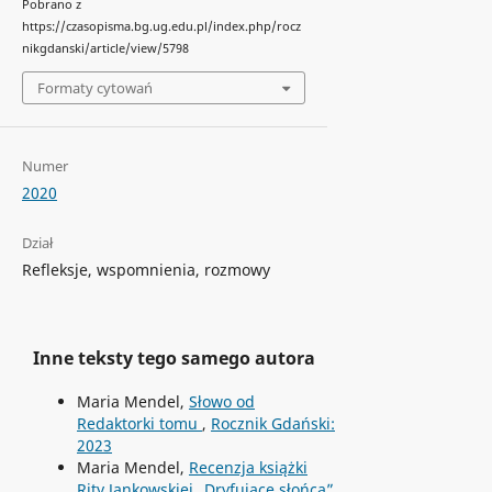
Pobrano z
https://czasopisma.bg.ug.edu.pl/index.php/rocz
nikgdanski/article/view/5798
Formaty cytowań
Numer
2020
Dział
Refleksje, wspomnienia, rozmowy
Inne teksty tego samego autora
Maria Mendel,
Słowo od
Redaktorki tomu
,
Rocznik Gdański:
2023
Maria Mendel,
Recenzja książki
Rity Jankowskiej „Dryfujące słońca”