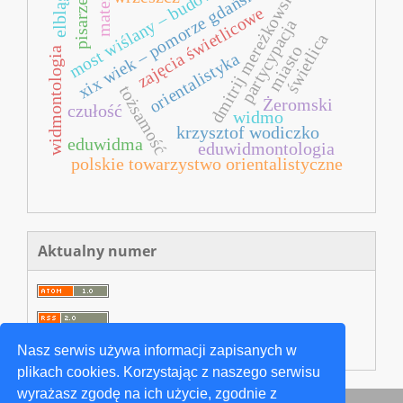
xix wiek – pomorze gdańskie
most wiślany – budowa
materia
dmitrij mereżkowski
elbląg
pisarze
zajęcia świetlicowe
partycypacja
świetlica
miasto
widmontologia
orientalistyka
tożsamość
Żeromski
czułość
widmo
krzysztof wodiczko
eduwidma
eduwidmontologia
polskie towarzystwo orientalistyczne
Aktualny numer
Nasz serwis używa informacji zapisanych w
plikach cookies. Korzystając z naszego serwisu
wyrażasz zgodę na ich użycie, zgodnie z