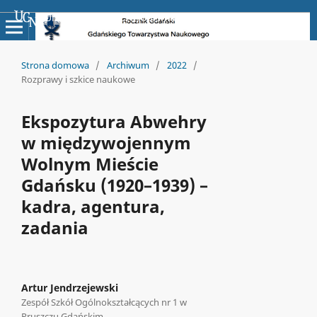
Uniwersyteckie Czasopisma Naukowe
Strona domowa
/
Archiwum
/
2022
/
Rozprawy i szkice naukowe
Ekspozytura Abwehry
w międzywojennym
Wolnym Mieście
Gdańsku (1920–1939) –
kadra, agentura,
zadania
Artur Jendrzejewski
Zespół Szkół Ogólnokształcących nr 1 w
Pruszczu Gdańskim