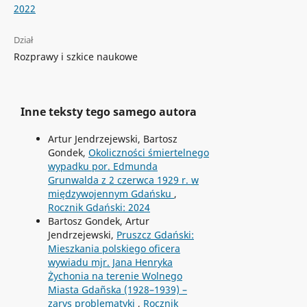
2022
Dział
Rozprawy i szkice naukowe
Inne teksty tego samego autora
Artur Jendrzejewski, Bartosz
Gondek,
Okoliczności śmiertelnego
wypadku por. Edmunda
Grunwalda z 2 czerwca 1929 r. w
międzywojennym Gdańsku
,
Rocznik Gdański: 2024
Bartosz Gondek, Artur
Jendrzejewski,
Pruszcz Gdański:
Mieszkania polskiego oficera
wywiadu mjr. Jana Henryka
Żychonia na terenie Wolnego
Miasta Gdañska (1928–1939) –
zarys problematyki
,
Rocznik