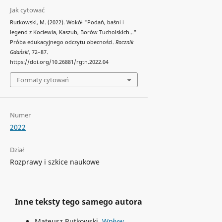
Jak cytować
Rutkowski, M. (2022). Wokół "Podań, baśni i
legend z Kociewia, Kaszub, Borów Tucholskich…"
Próba edukacyjnego odczytu obecności.
Rocznik
Gdański
, 72–87.
https://doi.org/10.26881/rgtn.2022.04
Formaty cytowań
Numer
2022
Dział
Rozprawy i szkice naukowe
Inne teksty tego samego autora
Mateusz Rutkowski,
Wpływ