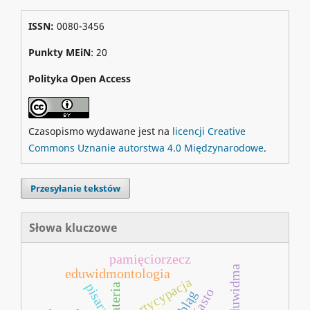
ISSN:
0080-3456
Punkty MEiN
: 20
Polityka Open Access
Czasopismo wydawane jest na
licencji Creative
Commons Uznanie autorstwa 4.0 Międzynarodowe
.
Przesyłanie tekstów
Słowa kluczowe
pamięciorzecz
eduwidma
eduwidmontologia
partycypacja
pisarze
materia
miasto
elbląg