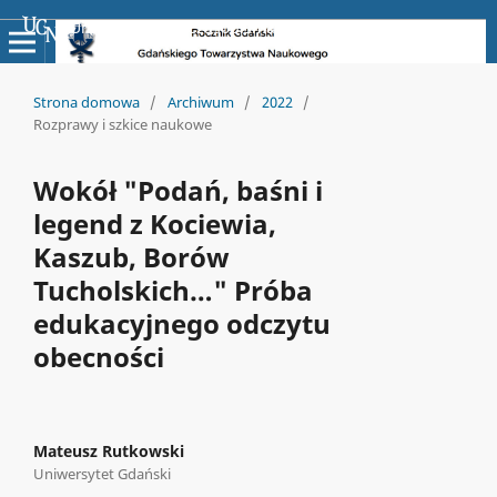
Uniwersyteckie Czasopisma Naukowe
Strona domowa
/
Archiwum
/
2022
/
Rozprawy i szkice naukowe
Wokół "Podań, baśni i
legend z Kociewia,
Kaszub, Borów
Tucholskich…" Próba
edukacyjnego odczytu
obecności
Mateusz Rutkowski
Uniwersytet Gdański