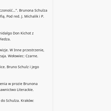
ńczoność…”. Brunona Schulza
ą. Pod red. J. Michalik i P.
hidalgo Don Kichot z
Wiedza.
ewizje. W Inne przestrzenie,
zaja. Wołowiec: Czarne.
lice. Bruno Schulz i jego
rzenia w prozie Brunona
awnictwo Literackie.
y do Schulza. Kraków: