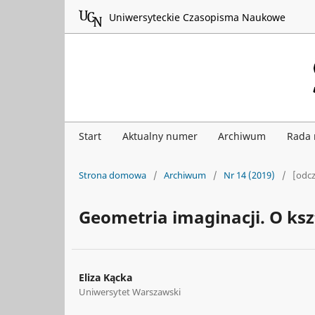
Uniwersyteckie Czasopisma Naukowe
Start
Aktualny numer
Archiwum
Rada
Strona domowa
/
Archiwum
/
Nr 14 (2019)
/
[odcz
Geometria imaginacji. O ksz
Eliza Kącka
Uniwersytet Warszawski