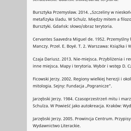
Bursztyka Przemysław. 2014. „Szczeliny w niesko
metafizyka śladu. W Schulz. Między mitem a filozofi
Bursztyki. Gdańsk: słowo/obraz terytoria.
Cervantes Saavedra Miguel de. 1952. Przemyślny 
Manczy. Przeł. E. Boyé. T. 2. Warszawa: Książka i 
Czaja Dariusz. 2013. Nie-miejsca. Przybliżenia i r
inne miejsca. Mapy i terytoria. Wybór i wstęp D. C
Ficowski Jerzy. 2002. Regiony wielkiej herezji i oko
mitologia. Sejny: Fundacja „Pogranicze”.
Jarzębski Jerzy. 1984. Czasoprzestrzeń mitu i ma
Schulza. W Powieść jako autokreacja. Kraków: Wyd
Jarzębski Jerzy. 2005. Prowincja Centrum. Przypis
Wydawnictwo Literackie.