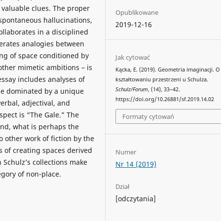
valuable clues. The proper
Opublikowane
spontaneous hallucinations,
2019-12-16
ollaborates in a disciplined
nerates analogies between
ing of space conditioned by
Jak cytować
ther mimetic ambitions – is
Kącka, E. (2019). Geometria imaginacji. O
 essay includes analyses of
kształtowaniu przestrzeni u Schulza.
Schulz/Forum
, (14), 33–42.
ose dominated by a unique
https://doi.org/10.26881/sf.2019.14.02
erbal, adjectival, and
spect is “The Gale.” The
Formaty cytowań
and, what is perhaps the
 other work of fiction by the
s of creating spaces derived
Numer
h Schulz’s collections make
Nr 14 (2019)
egory of non-place.
Dział
[odczytania]