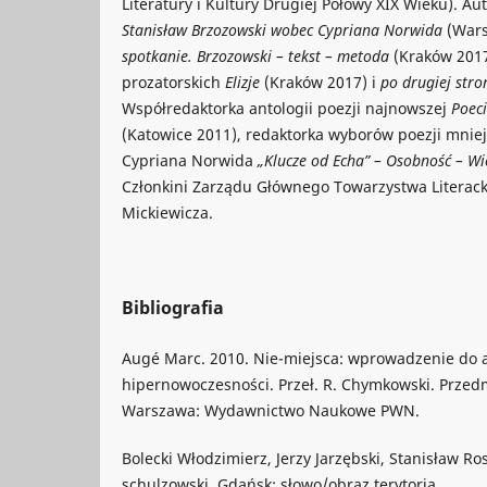
Literatury i Kultury Drugiej Połowy XIX Wieku). A
Stanisław
Brzozowski wobec Cypriana Norwida
(War
spotkanie.
Brzozowski – tekst – metoda
(Kraków 2017
prozatorskich
Elizje
(Kraków 2017) i
po drugiej stro
Współredaktorka antologii poezji najnowszej
Poeci
(Katowice 2011), redaktorka wyborów poezji mniej
Cypriana Norwida
„Klucze od Echa” – Osobność –
Wi
Członkini Zarządu Głównego Towarzystwa Literac
Mickiewicza.
Bibliografia
Augé Marc. 2010. Nie-miejsca: wprowadzenie do a
hipernowoczesności. Przeł. R. Chymkowski. Przedm
Warszawa: Wydawnictwo Naukowe PWN.
Bolecki Włodzimierz, Jerzy Jarzębski, Stanisław Ros
schulzowski. Gdańsk: słowo/obraz terytoria.