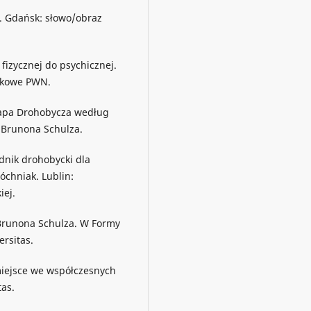
i. Gdańsk: słowo/obraz
fizycznej do psychicznej.
ukowe PWN.
mapa Drohobycza według
 Brunona Schulza.
dnik drohobycki dla
óchniak. Lublin:
iej.
a Brunona Schulza. W Formy
ersitas.
 miejsce we współczesnych
tas.