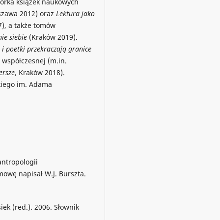
utorka książek naukowych
szawa 2012) oraz
Lektura jako
), a także tomów
nie siebie
(Kraków 2019).
 i poetki przekraczają granice
 współczesnej (m.in.
ersze
, Kraków 2018).
kiego im. Adama
ntropologii
owę napisał W.J. Burszta.
iek (red.). 2006. Słownik