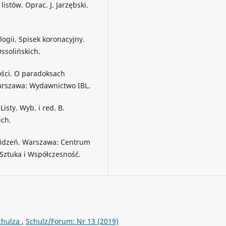
istów. Oprac. J. Jarzębski.
logii. Spisek koronacyjny.
ssolińskich.
ości. O paradoksach
arszawa: Wydawnictwo IBL.
isty. Wyb. i red. B.
ich.
widzeń. Warszawa: Centrum
Sztuka i Współczesność.
Schulza
,
Schulz/Forum: Nr 13 (2019)