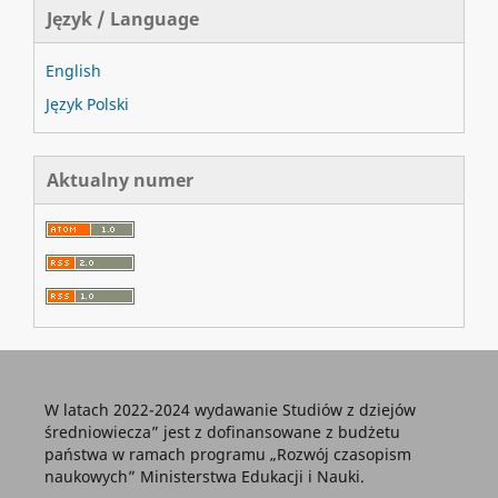
Język / Language
English
Język Polski
Aktualny numer
W latach 2022-2024 wydawanie Studiów z dziejów
średniowiecza” jest z dofinansowane z budżetu
państwa w ramach programu „Rozwój czasopism
naukowych” Ministerstwa Edukacji i Nauki.