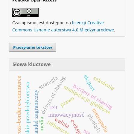
Czasopismo jest dostępne na
licencji Creative
Commons Uznanie autorstwa 4.0 Międzynarodowe
.
Przesyłanie tekstów
Słowa kluczowe
eksport
strategia
drivers of sharing
szkolenia
cross-border e-commerce
polskie przedsiębiorstwa
barriers of sharing
manipulacje giełdowe
handel zagraniczny
prawo
reit
metropolia
innowacyjność
pieniądz
waluta
media
e-eksport
influencer