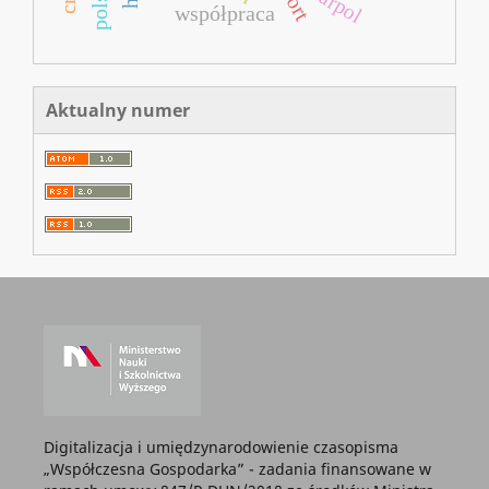
marpol
współpraca
Aktualny numer
Digitalizacja i umiędzynarodowienie czasopisma
„Współczesna Gospodarka” - zadania finansowane w