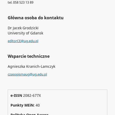
tel. 058 523 13 89
Główna osoba do kontaktu
Dr Jacek Grodzicki
University of Gdansk
editorCE@ug.edu.pl
Wsparcie techniczne
Agnieszka Kranich-Lamczyk
czasopismaug@ug.edu.pl
e-ISSN
2082-677X
Punkty MEiN
: 40
Polityka Open Access