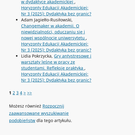
w dydaktyce akademickiej
,
Horyzonty Edukacji Akademickiej:
Nr 3 (2025): Dydaktyka bez granic?
Adam Jagiełło-Rusiłowski,
Changemaker w akademii. O
niewidzialności, oduczaniu się i
nowej wspólnocie uniwersytetu
,
Horyzonty Edukacji Akademickiej:
Nr 3 (2025): Dydaktyka bez granic?
Lidia Pokrzycka,
Gry antystresowe i
warsztaty leśne w pracy ze
studentami. Refleksje praktyka
,
Horyzonty Edukacji Akademickiej:
Nr 3 (2025): Dydaktyka bez granic?
1
2
3
4
>
>>
Możesz również
Rozpocznij
zaawansowane wyszukiwanie
podobieństw
dla tego artykułu.