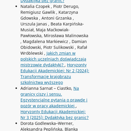
Dydaktyka bez granic?
Natalia Czopek , Piotr Derugo,
Remigiusz Gawlik , Katarzyna
Gdowska , Antoni Grzanka ,
Urszula Janas , Beata Karpińska-
Musiał, Maja Maćkowiak-
Pawłowska, Mirosława Malinowska
, Magdalena Markiewicz , Damian
Obidowski, Piotr Sulikowski , Rafał
Wróblewski ,
Jakich zmian w
polskich uczelniach doświadczają
mistrzowie dydaktyki?
,
Horyzonty
Edukacji Akademickiej: Nr 2 (2024):
Transformacje krajobrazu
szkolnictwa wyższego
Adrianna Sarnat – Ciastko,
Na
granicy ciszy i sensu.
Egzystencjalne pytania o prawdę i
pozór w pracy akademickiej
,
Horyzonty Edukacji Akademickiej:
Nr 3 (2025): Dydaktyka bez granic?
Dorota Godlewska–Werner,
Aleksandra Peplińska, Blanka