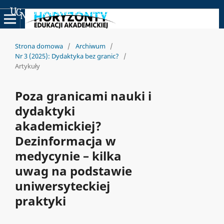
Uniwersyteckie Czasopisma Naukowe
Strona domowa
/
Archiwum
/
Nr 3 (2025): Dydaktyka bez granic?
/
Artykuły
Poza granicami nauki i
dydaktyki
akademickiej?
Dezinformacja w
medycynie – kilka
uwag na podstawie
uniwersyteckiej
praktyki