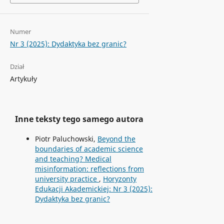
Numer
Nr 3 (2025): Dydaktyka bez granic?
Dział
Artykuły
Inne teksty tego samego autora
Piotr Paluchowski,
Beyond the
boundaries of academic science
and teaching? Medical
misinformation: reflections from
university practice
,
Horyzonty
Edukacji Akademickiej: Nr 3 (2025):
Dydaktyka bez granic?