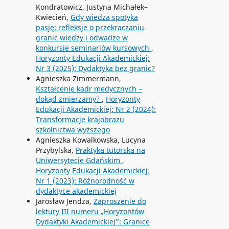
Kondratowicz, Justyna Michałek–
Kwiecień,
Gdy wiedza spotyka
pasję: refleksje o przekraczaniu
granic wiedzy i odwadze w
konkursie seminariów kursowych
,
Horyzonty Edukacji Akademickiej:
Nr 3 (2025): Dydaktyka bez granic?
Agnieszka Zimmermann,
Kształcenie kadr medycznych –
dokąd zmierzamy?
,
Horyzonty
Edukacji Akademickiej: Nr 2 (2024):
Transformacje krajobrazu
szkolnictwa wyższego
Agnieszka Kowalkowska, Lucyna
Przybylska,
Praktyka tutorska na
Uniwersytecie Gdańskim
,
Horyzonty Edukacji Akademickiej:
Nr 1 (2023): Różnorodność w
dydaktyce akademickiej
Jarosław Jendza,
Zaproszenie do
lektury III numeru „Horyzontów
Dydaktyki Akademickiej”: Granice