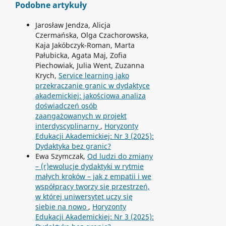
Podobne artykuły
Jarosław Jendza, Alicja
Czermańska, Olga Czachorowska,
Kaja Jakóbczyk-Roman, Marta
Pałubicka, Agata Maj, Zofia
Piechowiak, Julia Went, Zuzanna
Krych,
Service learning jako
przekraczanie granic w dydaktyce
akademickiej: jakościowa analiza
doświadczeń osób
zaangażowanych w projekt
interdyscyplinarny
,
Horyzonty
Edukacji Akademickiej: Nr 3 (2025):
Dydaktyka bez granic?
Ewa Szymczak,
Od ludzi do zmiany
– (r)ewolucje dydaktyki w rytmie
małych kroków – jak z empatii i we
współpracy tworzy się przestrzeń,
w której uniwersytet uczy się
siebie na nowo
,
Horyzonty
Edukacji Akademickiej: Nr 3 (2025):