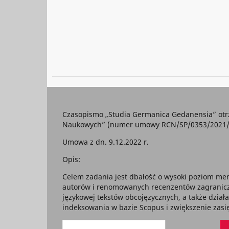
Czasopismo „Studia Germanica Gedanensia” otr
Naukowych” (numer umowy RCN/SP/0353/2021/1) 
Umowa z dn. 9.12.2022 r.
Opis:
Celem zadania jest dbałość o wysoki poziom mer
autorów i renomowanych recenzentów zagraniczny
językowej tekstów obcojęzycznych, a także dział
indeksowania w bazie Scopus i zwiększenie za