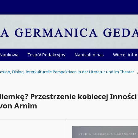
 Naukowa
Zespół Redakcyjny
Napisali o nas
Więcej info
flexion, Dialog. Interkulturelle Perspektiven in der Literatur und im Theater
 Niemkę? Przestrzenie kobiecej Inności
 von Arnim