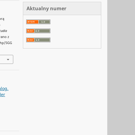
Aktualny numer
brą
a
tudia
rano z
.php/SGG
alog.
der