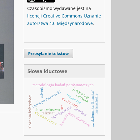
Czasopismo wydawane jest na
licencji Creative Commons Uznanie
autorstwa 4.0 Międzynarodowe
.
Przesyłanie tekstów
Słowa kluczowe
metodologia badań porównawczych
adverb
jerzy samp
okres postsowiecki
„z dziennika ślimaka”
translacja
cenzura
melancholie
złożenia hybrydowe
anglicyzm
zapożyczenia
set
wrocław
słowotwórstwo
chrematonimy
lexikalisierung
telizität
lesewut