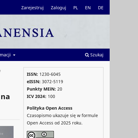
Zarejestruj
Zaloguj
PL
EN
DE
rmacji
Szukaj
/
ISSN:
1230-6045
eISSN:
3072-5119
Punkty MEiN:
20
 na
ICV 2024
:
100
Polityka Open Access
Czasopismo ukazuje się w formule
Open Access od 2025 roku.