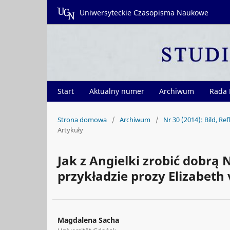
Uniwersyteckie Czasopisma Naukowe
Start
Aktualny numer
Archiwum
Rada
Strona domowa
/
Archiwum
/
Nr 30 (2014): Bild, Re
Artykuły
Jak z Angielki zrobić dobrą
przykładzie prozy Elizabeth
Magdalena Sacha