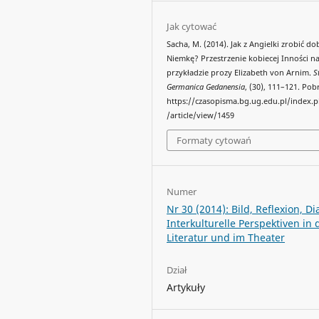
Jak cytować
Sacha, M. (2014). Jak z Angielki zrobić do
Niemkę? Przestrzenie kobiecej Inności n
przykładzie prozy Elizabeth von Arnim.
S
Germanica Gedanensia
, (30), 111–121. Pob
https://czasopisma.bg.ug.edu.pl/index
/article/view/1459
Formaty cytowań
Numer
Nr 30 (2014): Bild, Reflexion, Di
Interkulturelle Perspektiven in 
Literatur und im Theater
Dział
Artykuły