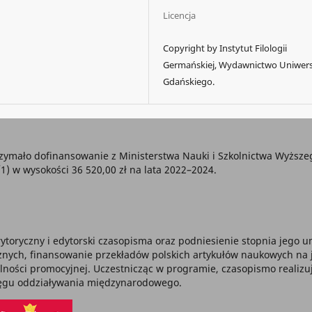
Licencja
Copyright by Instytut Filologii
Germańskiej, Wydawnictwo Uniwer
Gdańskiego.
zymało dofinansowanie z Ministerstwa Nauki i Szkolnictwa Wyższ
w wysokości 36 520,00 zł na lata 2022–2024.
ytoryczny i edytorski czasopisma oraz podniesienie stopnia jego
ch, finansowanie przekładów polskich artykułów naukowych na jęz
alności promocyjnej. Uczestnicząc w programie, czasopismo realizu
sięgu oddziaływania międzynarodowego.