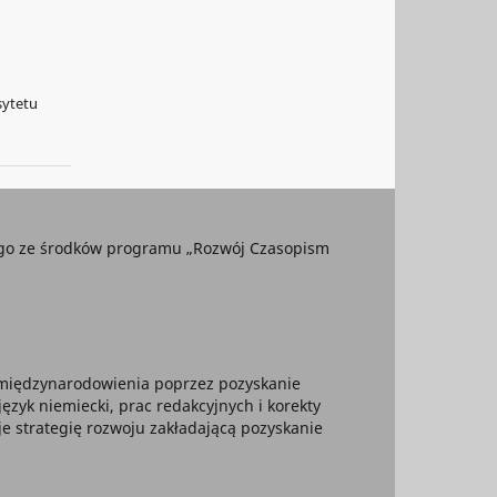
sytetu
ego ze środków programu „Rozwój Czasopism
 umiędzynarodowienia poprzez pozyskanie
yk niemiecki, prac redakcyjnych i korekty
je strategię rozwoju zakładającą pozyskanie