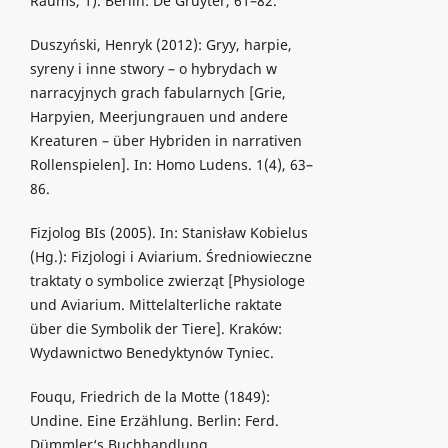
Raums, 1). Berlin: De Gruyter, 61–82.
Duszyński, Henryk (2012): Gryy, harpie,
syreny i inne stwory – o hybrydach w
narracyjnych grach fabularnych [Grie,
Harpyien, Meerjungrauen und andere
Kreaturen – über Hybriden in narrativen
Rollenspielen]. In: Homo Ludens. 1(4), 63–
86.
Fizjolog BIs (2005). In: Stanisław Kobielus
(Hg.): Fizjologi i Aviarium. Średniowieczne
traktaty o symbolice zwierząt [Physiologe
und Aviarium. Mittelalterliche raktate
über die Symbolik der Tiere]. Kraków:
Wydawnictwo Benedyktynów Tyniec.
Fouqu, Friedrich de la Motte (1849):
Undine. Eine Erzählung. Berlin: Ferd.
Dümmler‘s Buchhandlung.