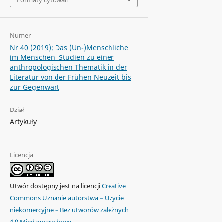
Formaty cytowań
Numer
Nr 40 (2019): Das (Un-)Menschliche
im Menschen. Studien zu einer
anthropologischen Thematik in der
Literatur von der Frühen Neuzeit bis
zur Gegenwart
Dział
Artykuły
Licencja
Utwór dostępny jest na licencji
Creative
Commons Uznanie autorstwa – Użycie
niekomercyjne – Bez utworów zależnych
4.0 Międzynarodowe
.