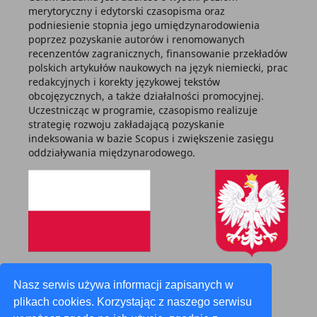
merytoryczny i edytorski czasopisma oraz
podniesienie stopnia jego umiędzynarodowienia
poprzez pozyskanie autorów i renomowanych
recenzentów zagranicznych, finansowanie przekładów
polskich artykułów naukowych na język niemiecki, prac
redakcyjnych i korekty językowej tekstów
obcojęzycznych, a także działalności promocyjnej.
Uczestnicząc w programie, czasopismo realizuje
strategię rozwoju zakładającą pozyskanie
indeksowania w bazie Scopus i zwiększenie zasięgu
oddziaływania międzynarodowego.
Zadanie finansowane z budżetu państwa
Nasz serwis używa informacji zapisanych w
plikach cookies. Korzystając z naszego serwisu