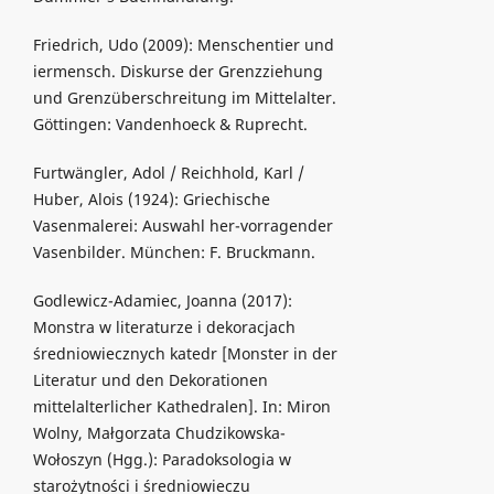
Friedrich, Udo (2009): Menschentier und
iermensch. Diskurse der Grenzziehung
und Grenzüberschreitung im Mittelalter.
Göttingen: Vandenhoeck & Ruprecht.
Furtwängler, Adol / Reichhold, Karl /
Huber, Alois (1924): Griechische
Vasenmalerei: Auswahl her-vorragender
Vasenbilder. München: F. Bruckmann.
Godlewicz-Adamiec, Joanna (2017):
Monstra w literaturze i dekoracjach
średniowiecznych katedr [Monster in der
Literatur und den Dekorationen
mittelalterlicher Kathedralen]. In: Miron
Wolny, Małgorzata Chudzikowska-
Wołoszyn (Hgg.): Paradoksologia w
starożytności i średniowieczu