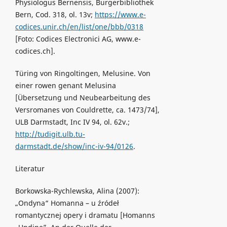
Physiologus Bernensis, Burgerbibliothek
Bern, Cod. 318, ol. 13v;
https://www.e-
codices.unir.ch/en/list/one/bbb/0318
[Foto: Codices Electronici AG, www.e-
codices.ch].
Türing von Ringoltingen, Melusine. Von
einer rowen genant Melusina
[Übersetzung und Neubearbeitung des
Versromanes von Couldrette, ca. 1473/74],
ULB Darmstadt, Inc IV 94, ol. 62v.;
http://tudigit.ulb.tu-
darmstadt.de/show/inc-iv-94/0126
.
Literatur
Borkowska-Rychlewska, Alina (2007):
„Ondyna“ Homanna – u źródeł
romantycznej opery i dramatu [Homanns