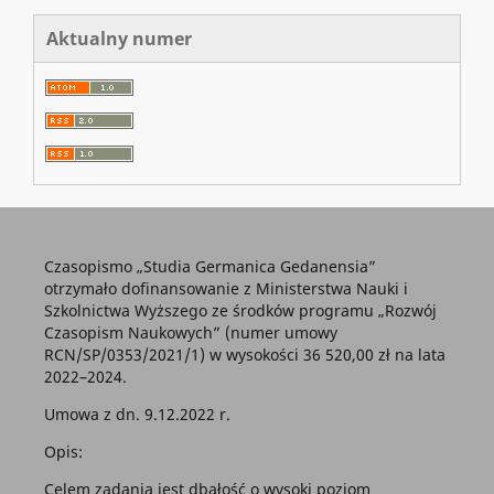
Aktualny numer
Czasopismo „Studia Germanica Gedanensia”
otrzymało dofinansowanie z Ministerstwa Nauki i
Szkolnictwa Wyższego ze środków programu „Rozwój
Czasopism Naukowych” (numer umowy
RCN/SP/0353/2021/1) w wysokości 36 520,00 zł na lata
2022–2024.
Umowa z dn. 9.12.2022 r.
Opis:
Celem zadania jest dbałość o wysoki poziom