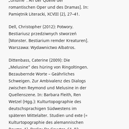
„Undine”. An der Quelle der
romantischen Oper und des Dramas]. In:
Pamiętnik Literacki, XCVIII (2), 27–41.
Dell, Christopher (2012): Potwory.
Bestiariusz przedziwnych stworzeń
[Monster. Bestiarium remder Kreaturen].
Warszawa: Wydawnictwo Albatros.
Dittenbass, Caterine (2009): Die
„Melusine” des hüring von Ringoltingen.
Bezaubernde Worte – Geährliches
Schweigen. Zur Ambivalenz des Dialogs
zwischen Reymond und Melusine in der
Quellenszene. In: Barbara Fleith, Ren
Wetzel (Hgg.): Kulturtopographie des
deutschsprachigen Südwestens im
späteren Mittelalter. Studien und exte (=
Kulturtopographie des alemannischen