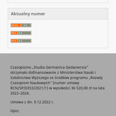
Aktualny numer
Czasopismo „Studia Germanica Gedanensia”
otrzymało dofinansowanie z Ministerstwa Nauki i
Szkolnictwa Wyższego ze środków programu „Rozwój
Czasopism Naukowych” (numer umowy
RCN/SP/0353/2021/1) w wysokości 36 520,00 zł na lata
2022–2024.
Umowa z dn. 9.12.2022 r.
Opis: