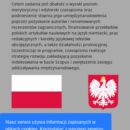
Celem zadania jest dbałość o wysoki poziom
merytoryczny i edytorski czasopisma oraz
podniesienie stopnia jego umiędzynarodowienia
poprzez pozyskanie autorów i renomowanych
recenzentów zagranicznych, finansowanie przekładów
polskich artykułów naukowych na język niemiecki, prac
redakcyjnych i korekty językowej tekstów
obcojęzycznych, a także działalności promocyjnej.
Uczestnicząc w programie, czasopismo realizuje
strategię rozwoju zakładającą pozyskanie
indeksowania w bazie Scopus i zwiększenie zasięgu
oddziaływania międzynarodowego.
Zadanie finansowane z budżetu państwa
Nasz serwis używa informacji zapisanych w
plikach cookies. Korzystając z naszego serwisu