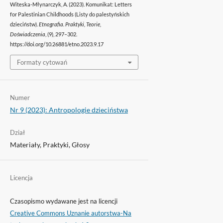
Witeska-Młynarczyk, A. (2023). Komunikat: Letters
for Palestinian Childhoods (Listy do palestyńskich
dzieciństw).
Etnografia. Praktyki, Teorie,
Doświadczenia
, (9), 297–302.
https://doi.org/10.26881/etno.2023.9.17
Formaty cytowań
Numer
Nr 9 (2023): Antropologie dzieciństwa
Dział
Materiały, Praktyki, Głosy
Licencja
Czasopismo wydawane jest na licencji
Creative Commons Uznanie autorstwa-Na