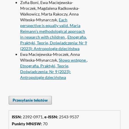
Zofia Boni, Ewa Maciejewska-
Mroczek, Magdalena Radkowska-
Walkowicz, Marta Rakoczy, Anna
Witeska-Młynarczyk,
Each
perspective is equally valid. Maria
Reimann’s methodological approach
in research with children
,
Etnografia.
Praktyki, Teorie, Doświadczenia: Nr 9
(2023): Antropologie dzieciństwa
Ewa Maciejewska-Mroczek, Anna
Witeska-Młynarczyk,
Słowo wstępne
,
Etnografia. Praktyki, Teorie,
Doświadczenia: Nr 9 (2023):
Antropologie dzieciństwa
Przesyłanie tekstów
ISSN:
2392-0971,
e-ISSN:
2543-9537
Punkty
MNiSW
:
70