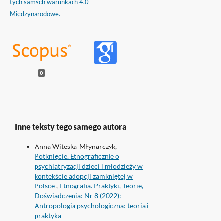
tych samych warunkach 4.0
Międzynarodowe.
0
Inne teksty tego samego autora
Anna Witeska-Młynarczyk,
Potknięcie. Etnograficznie o
psychiatryzacji dzieci i młodzieży w
kontekście adopcji zamkniętej w
Polsce
,
Etnografia. Praktyki, Teorie,
Doświadczenia: Nr 8 (2022):
Antropologia psychologiczna: teoria i
praktyka