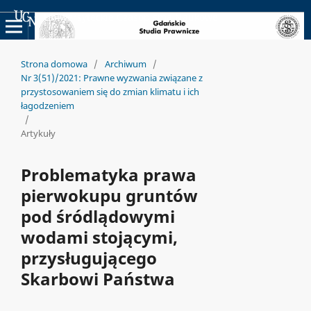
Uniwersyteckie Czasopisma Naukowe
Strona domowa
/
Archiwum
/
Nr 3(51)/2021: Prawne wyzwania związane z
przystosowaniem się do zmian klimatu i ich
łagodzeniem
/
Artykuły
Problematyka prawa
pierwokupu gruntów
pod śródlądowymi
wodami stojącymi,
przysługującego
Skarbowi Państwa