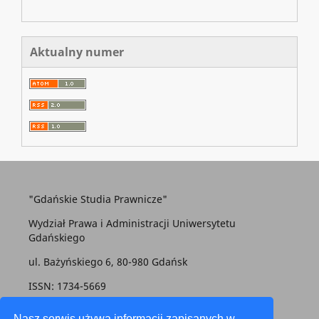
Aktualny numer
"Gdańskie Studia Prawnicze"
Wydział Prawa i Administracji Uniwersytetu
Gdańskiego
ul. Bażyńskiego 6, 80-980 Gdańsk
ISSN: 1734-5669
gsp@prawo.ug.edu.pl
Nasz serwis używa informacji zapisanych w