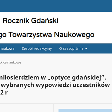
 naukowa
Zespół redakcyjny
O czasopiśmie
szkice naukowe
miłosierdziem w „optyce gdańskiej”.
kół wybranych wypowiedzi uczestników
2 r