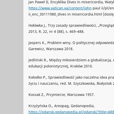
Jan Paweł II, Encyklika Dives in misericordia, Waty
https://www.vatican.va/content/john
paul ii/pl/e
ii_enc_30111980_dives in misericordia.html [dostę
Hołówka J., Trzy zasady sprawiedliwości, „Przegląd
2013, R. 22, nr 4 (88), s. 469–488.
Jaspers K., Problem winy. O politycznej odpowiedzi
Garewicz, Warszawa 2018.
Jedliński R., Między miłosierdziem a globalizacją.
edukacji polonistycznej, Kraków 2010.
Kołodko P., Sprawiedliwość jako naczelna idea pra
życiu i nauczaniu, red. M. Szyszkowska, Białystok 
Kossak Z., Przymierze, Warszawa 1957.
Krzyżyńska O., Areopag, Gedanopedia,
https://gdansk.gedanopedia.pl/gdansk/?title=A