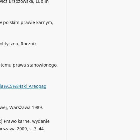
ewicz Brzozowska, Lublin
w polskim prawie karnym,
olityczna. Rocznik
ystemu prawa stanowionego,
/Gda%C5%84ski_Areopag
owej, Warszawa 1989.
w:] Prawo karne, wydanie
rszawa 2009, s. 3–44.