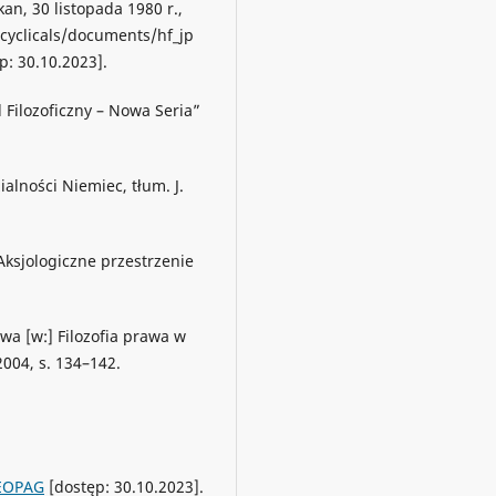
kan, 30 listopada 1980 r.,
ncyclicals/documents/hf_jp
p: 30.10.2023].
 Filozoficzny – Nowa Seria”
alności Niemiec, tłum. J.
 Aksjologiczne przestrzenie
wa [w:] Filozofia prawa w
2004, s. 134–142.
REOPAG
[dostęp: 30.10.2023].