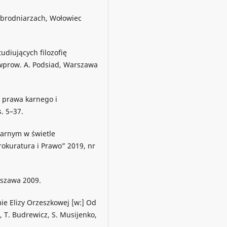
zbrodniarzach, Wołowiec
tudiujących filozofię
, wprow. A. Podsiad, Warszawa
e prawa karnego i
. 5–37.
karnym w świetle
okuratura i Prawo” 2019, nr
rszawa 2009.
ie Elizy Orzeszkowej [w:] Od
, T. Budrewicz, S. Musijenko,