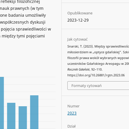
fleksji filozoficznej
o nauk prawnych (w tym
Opublikowane
zone badania umożliwiły
2023-12-29
współczesnych dyskusji
pojęcia sprawiedliwości w
h między tymi pojęciami
Jak cytować
Snarski, T. (2023). Między sprawiedliwośc
miłosierdziem w „optyce gdańskiej”. Szki
filozofii prawa wokół wybranych wypowi
uczestników Gdańskiego Areopagu w 200
Rocznik Gdański
, 92–110.
https://doi.org/10.26881/rgtn.2023.06
Formaty cytowań
Numer
2023
Dział