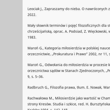
Leociak J., Zapraszamy do nieba. O nawróconych 
2022.
Mały słownik terminów i pojęć filozoficznych dla s
chrześcijańską, oprac. A. Podsiad, Z. Więckowski
1983.
Maroń G., Kategoria miłosierdzia w polskiej nauc
orzecznictwie, „Prokuratura i Prawo” 2002, nr 11, s
Maroń G., Odwołania do miłosierdzia w procesie 
orzecznictwa sądów w Stanach Zjednoczonych, „Pr
9, s. 5–36.
Radbruch G., Filozofia prawa, tłum. E. Nowak, Wa
Rachwałowa M., Miłosierdzie jako wartość w Cham
strony Kresów. Studia i szkice, red. H. Bursztyńska
Kraków 1994, s. 142–148.