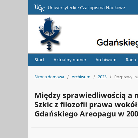
Uniwersyteckie Czasopisma Naukowe
Start
Aktualny numer
Archiwum
Rada
Strona domowa
/
Archiwum
/
2023
/
Rozprawy i 
Między sprawiedliwością a 
Szkic z filozofii prawa wo
Gdańskiego Areopagu w 200