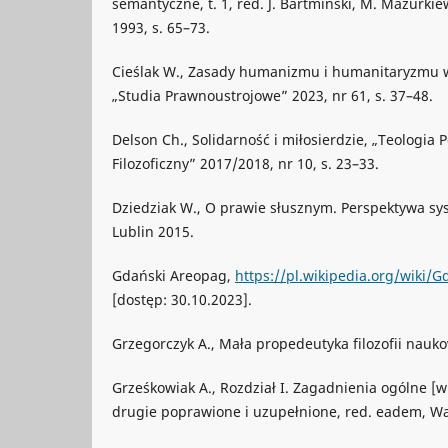
semantyczne, t. 1, red. J. Bartmiński, M. Mazurki
1993, s. 65–73.
Cieślak W., Zasady humanizmu i humanitaryzmu 
„Studia Prawnoustrojowe” 2023, nr 61, s. 37–48.
Delson Ch., Solidarność i miłosierdzie, „Teologia P
Filozoficzny” 2017/2018, nr 10, s. 23–33.
Dziedziak W., O prawie słusznym. Perspektywa s
Lublin 2015.
Gdański Areopag,
https://pl.wikipedia.org/wiki
[dostęp: 30.10.2023].
Grzegorczyk A., Mała propedeutyka filozofii nauk
Grześkowiak A., Rozdział I. Zagadnienia ogólne [
drugie poprawione i uzupełnione, red. eadem, Wa