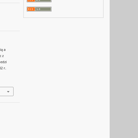
ią a
c z
edzi
2 r.