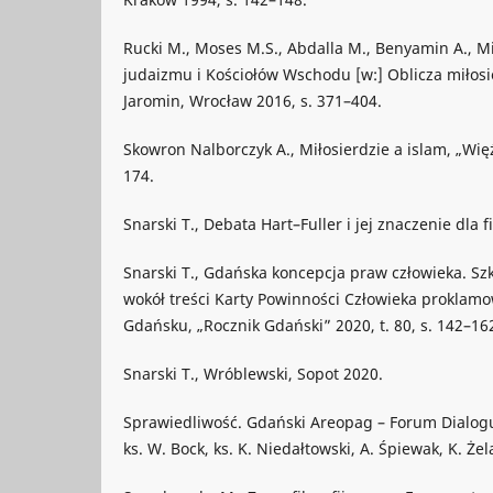
Rucki M., Moses M.S., Abdalla M., Benyamin A., Mi
judaizmu i Kościołów Wschodu [w:] Oblicza miłosier
Jaromin, Wrocław 2016, s. 371–404.
Skowron Nalborczyk A., Miłosierdzie a islam, „Więź
174.
Snarski T., Debata Hart–Fuller i jej znaczenie dla 
Snarski T., Gdańska koncepcja praw człowieka. Szki
wokół treści Karty Powinności Człowieka proklamo
Gdańsku, „Rocznik Gdański” 2020, t. 80, s. 142–16
Snarski T., Wróblewski, Sopot 2020.
Sprawiedliwość. Gdański Areopag – Forum Dialogu,
ks. W. Bock, ks. K. Niedałtowski, A. Śpiewak, K. Że