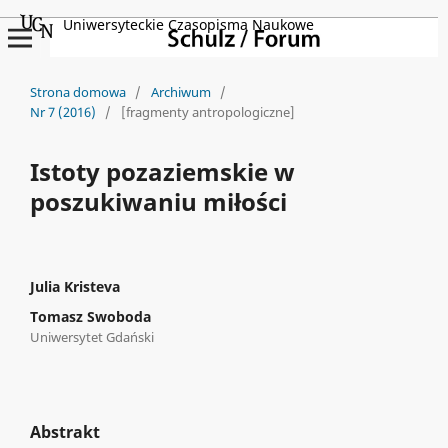
Uniwersyteckie Czasopisma Naukowe
Strona domowa
/
Archiwum
/
Nr 7 (2016)
/
[fragmenty antropologiczne]
Istoty pozaziemskie w
poszukiwaniu miłości
Julia Kristeva
Tomasz Swoboda
Uniwersytet Gdański
Abstrakt