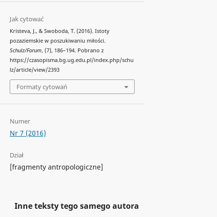
Jak cytować
Kristeva, J., & Swoboda, T. (2016). Istoty
pozaziemskie w poszukiwaniu miłości.
Schulz/Forum
, (7), 186–194. Pobrano z
https://czasopisma.bg.ug.edu.pl/index.php/schu
lz/article/view/2393
Formaty cytowań
Numer
Nr 7 (2016)
Dział
[fragmenty antropologiczne]
Inne teksty tego samego autora