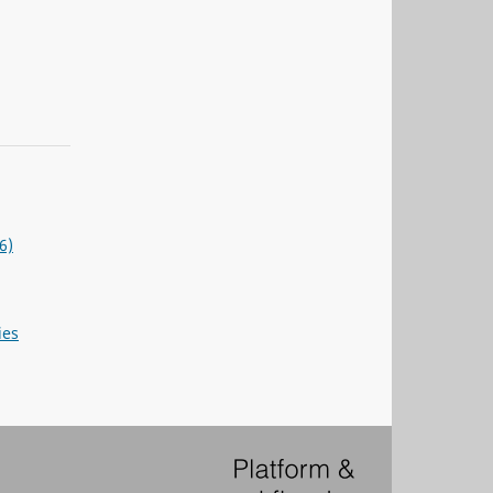
6)
ies