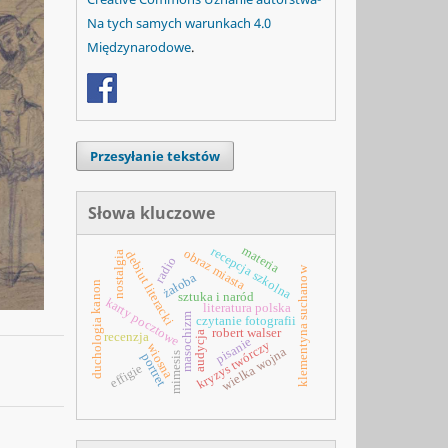
Na tych samych warunkach 4.0
Międzynarodowe
.
Przesyłanie tekstów
Słowa kluczowe
materia
recepcja szkolna
obraz miasta
debiut literacki
nostalgia
radio
klementyna suchanow
żałoba
kanon
sztuka i naród
karty pocztowe
literatura polska
masochizm
czytanie fotografii
duchologia
robert walser
audycja
recenzja
pisanie
kryzys twórczy
wiosna
wielka wojna
mimesis
portret
effigie