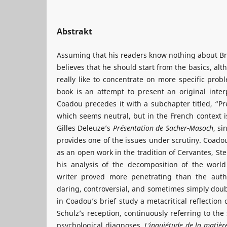
Abstrakt
Assuming that his readers know nothing about Br
believes that he should start from the basics, al
really like to concentrate on more specific prob
book is an attempt to present an original interp
Coadou precedes it with a subchapter titled, “Pr
which seems neutral, but in the French context i
Gilles Deleuze’s
Présentation de Sacher-Masoch
, si
provides one of the issues under scrutiny. Coado
as an open work in the tradition of Cervantes, Ste
his analysis of the decomposition of the world 
writer proved more penetrating than the aut
daring, controversial, and sometimes simply doub
in Coadou’s brief study a metacritical reflection 
Schulz’s reception, continuously referring to th
psychological diagnoses.
L’inquiétude de la matièr