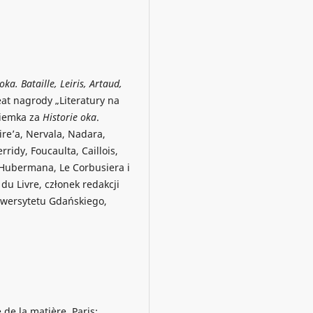
oka. Bataille, Leiris, Artaud,
at nagrody „Literatury na
Siemka za
Historie oka
.
ire’a, Nervala, Nadara,
erridy, Foucaulta, Caillois,
i-Hubermana, Le Corbusiera i
du Livre, członek redakcji
iwersytetu Gdańskiego,
de la matière. Paris: