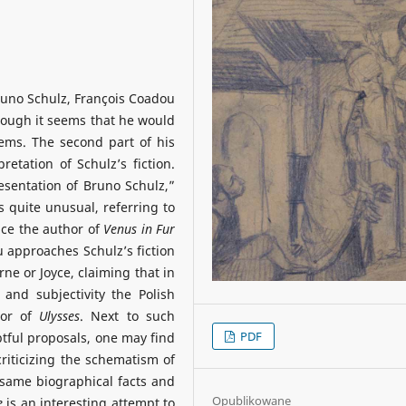
uno Schulz, François Coadou
though it seems that he would
lems. The second part of his
retation of Schulz’s fiction.
esentation of Bruno Schulz,”
s quite unusual, referring to
nce the author of
Venus in Fur
u approaches Schulz’s fiction
rne or Joyce, claiming that in
and subjectivity the Polish
hor of
Ulysses
. Next to such
PDF
tful proposals, one may find
criticizing the schematism of
e same biographical facts and
Opublikowane
e
is an interesting attempt to