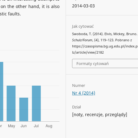
2014-03-03
on the other hand, it is also
tic faults.
Jak cytować
Swoboda, T. (2014). Elvis, Mickey, Bruno.
Schulz/Forum
, (4), 119–123. Pobrano z
https://czasopisma.bg.ug.edu.pl/index.
lz/article/view/2182
Formaty cytowań
Numer
Nr 4 (2014)
Dział
[noty, recenzje, przeglądy]