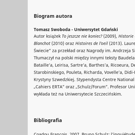
Biogram autora
Tomasz Swoboda -
Uniwersytet Gdański
Autor książek
To jeszcze nie koniec?
(2009),
Historie 
Blanchot
(2010) oraz
Histoires de l’oeil
(2013). Laure
Świecie” za przekład oraz Nagrody im. Andrzeja 
Tłumaczył na polski między innymi teksty Baudela
Bataille’a, Leirisa, Sartre’a, Barthes’a, Ricoeura, D
Starobinskiego, Pouleta, Richarda, Vovelle’a, Did
Krystyny Szwedzkiej. Stypendysta Centre National 
„Cahiers ERTA” oraz „Schulz/Forum”. Profesor Un
wykłada też na Uniwersytecie Szczecińskim.
Bibliografia
Coadou François. 2007. Bruno Schulz: l’inquiétude 