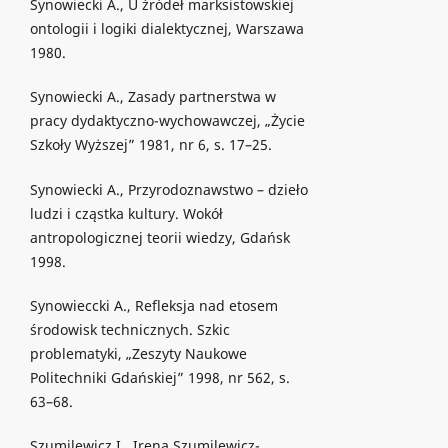
Synowiecki A., U źródeł marksistowskiej
ontologii i logiki dialektycznej, Warszawa
1980.
Synowiecki A., Zasady partnerstwa w
pracy dydaktyczno-wychowawczej, „Życie
Szkoły Wyższej” 1981, nr 6, s. 17–25.
Synowiecki A., Przyrodoznawstwo – dzieło
ludzi i cząstka kultury. Wokół
antropologicznej teorii wiedzy, Gdańsk
1998.
Synowieccki A., Refleksja nad etosem
środowisk technicznych. Szkic
problematyki, „Zeszyty Naukowe
Politechniki Gdańskiej” 1998, nr 562, s.
63–68.
Szumilewicz I., Irena Szumilewicz-