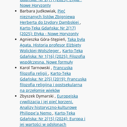
Nowe Horyzonty
Barbara Judkowiak,
Pięć
nieznanych listów Zbigniewa
Herberta do Izydory Dąmbskiej
,
Karto-Teka Gdańska: Nr 2(17)
(2025): Etyka - Nowe Horyzonty
Agnieszka Góra-Stępień,
Taka była
Agata. Historia profesor Elżbiety
Wolickiej-Wolszleger
,
Karto-Teka
Gdańska: Nr 1(16) (2025): Filozofia
współczesna. Nowe formuły
Karol Tarnowski ,
Francuska
filozofia religii
,
Karto-Teka
Gdańska: Nr 2(5) (2019): Francuska
filozofia religijna i postsekularna
na przełomie wieków
Zbyszek Dymarski ,
Europejska
cywilizacja i jej pięć korzeni.
Analizy historyczno-kulturowe
Philippe’a Nemo
,
Karto-Teka
Gdańska: Nr 2(15) (2024): Europa i
jej wartości w odsłonach