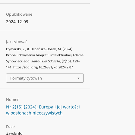
Opublikowane
2024-12-09
Jak cytować
Dymarski, Z., & Urbańska-Bożek, M. (2024).
Próba uchwycenia biografii intelektualnej Adama
Synowieckiego.
Karto-Teka Gdańska
, (2(15), 129‒
141. https://doi.org/10.26881/kg.2024.2.07
Formaty cytowań
Numer
Nr 2(15) (2024): Europa i jej wartości
w odsłonach nieoczywistych
Dział
Artykuły