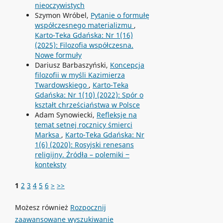
nieoczywistych
Szymon Wróbel,
Pytanie o formułę
współczesnego materializmu
,
Karto-Teka Gdańska: Nr 1(16)
(2025): Filozofia współczesna.
Nowe formuły
Dariusz Barbaszyński,
Koncepcja
filozofii w myśli Kazimierza
Twardowskiego
,
Karto-Teka
Gdańska: Nr 1(10) (2022): Spór o
kształt chrześciaństwa w Polsce
Adam Synowiecki,
Refleksje na
temat setnej rocznicy śmierci
Marksa
,
Karto-Teka Gdańska: Nr
1(6) (2020): Rosyjski renesans
religijny. Źródła – polemiki ‒
konteksty
1
2
3
4
5
6
>
>>
Możesz również
Rozpocznij
zaawansowane wyszukiwanie