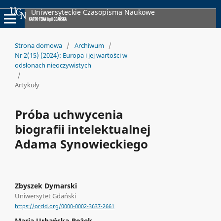
Uniwersyteckie Czasopisma Naukowe
Strona domowa
/
Archiwum
/
Nr 2(15) (2024): Europa i jej wartości w
odsłonach nieoczywistych
/
Artykuły
Próba uchwycenia
biografii intelektualnej
Adama Synowieckiego
Zbyszek Dymarski
Uniwersytet Gdański
https://orcid.org/0000-0002-3637-2661
Maria Urbańska-Bożek