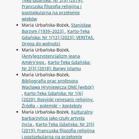
Teka Gdańska: Nr 2(5) (2019):
Francuska filozofia religijna i
postsekularna na przełomie
wieków
Maria Urbańska-Bożek,
Stanisław
Borzym (1939–2023)
,
Karto-Teka
Gdańska: Nr 1(12) (2023): VERITAS.
Droga do wolności
Maria Urbańska-Bożek,
(Anty)egzystencjalizm Jeana
Améry’ego
,
Karto-Teka Gdańska:
Nr 2(3) (2018): Barwy islamu
Maria Urbańska-Bożek,
Bibliografia prac profesora
Wacława Hryniewicza OMI (wybór)
,
Karto-Teka Gdańska: Nr 1(6)
(2020): Rosyjski renesans religijny.
Źródła – polemiki ‒ konteksty
Maria Urbańska-Bożek,
Kulturalny
barbarzyńca jako czuły artysta
życia
,
Karto-Teka Gdańska: Nr 2(5)
(2019): Francuska filozofia religijna
i postsekularna na przełomie