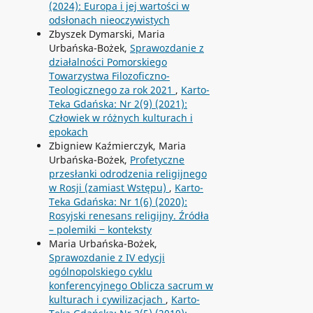
(2024): Europa i jej wartości w
odsłonach nieoczywistych
Zbyszek Dymarski, Maria
Urbańska-Bożek,
Sprawozdanie z
działalności Pomorskiego
Towarzystwa Filozoficzno-
Teologicznego za rok 2021
,
Karto-
Teka Gdańska: Nr 2(9) (2021):
Człowiek w różnych kulturach i
epokach
Zbigniew Kaźmierczyk, Maria
Urbańska-Bożek,
Profetyczne
przesłanki odrodzenia religijnego
w Rosji (zamiast Wstępu)
,
Karto-
Teka Gdańska: Nr 1(6) (2020):
Rosyjski renesans religijny. Źródła
– polemiki ‒ konteksty
Maria Urbańska-Bożek,
Sprawozdanie z IV edycji
ogólnopolskiego cyklu
konferencyjnego Oblicza sacrum w
kulturach i cywilizacjach
,
Karto-