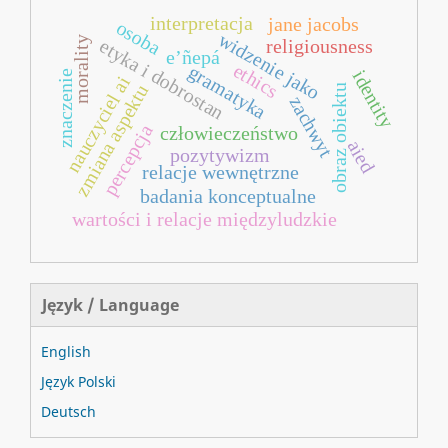
interpretacja
jane jacobs
osoba
widzenie jako
morality
etyka i dobrostan
religiousness
e’ñepá
ethics
gramatyka
identity
znaczenie
nauczyciel ai
zmiana aspektu
obraz obiektu
zachwyt
percepcja
człowieczeństwo
aied
pozytywizm
relacje wewnętrzne
badania konceptualne
wartości i relacje międzyludzkie
Język / Language
English
Język Polski
Deutsch