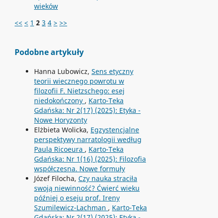
wieków
<<
<
1
2
3
4
>
>>
Podobne artykuły
Hanna Lubowicz,
Sens etyczny
teorii wiecznego powrotu w
filozofii F. Nietzschego: esej
niedokończony
,
Karto-Teka
Gdańska: Nr 2(17) (2025): Etyka -
Nowe Horyzonty
Elżbieta Wolicka,
Egzystencjalne
perspektywy narratologii według
Paula Ricoeura
,
Karto-Teka
Gdańska: Nr 1(16) (2025): Filozofia
współczesna. Nowe formuły
Józef Filocha,
Czy nauka straciła
swoją niewinność? Ćwierć wieku
później o eseju prof. Ireny
Szumilewicz-Lachman
,
Karto-Teka
Gdańska: Nr 2(17) (2025): Etyka -