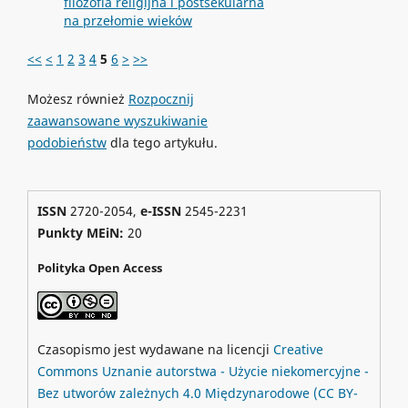
filozofia religijna i postsekularna
na przełomie wieków
<<
<
1
2
3
4
5
6
>
>>
Możesz również
Rozpocznij
zaawansowane wyszukiwanie
podobieństw
dla tego artykułu.
ISSN
2720-2054,
e-ISSN
2545-2231
Punkty MEiN:
20
Polityka Open Access
Czasopismo jest wydawane na licencji
Creative
Commons
Uznanie autorstwa - Użycie niekomercyjne -
Bez utworów zależnych 4.0 Międzynarodowe
(CC BY-