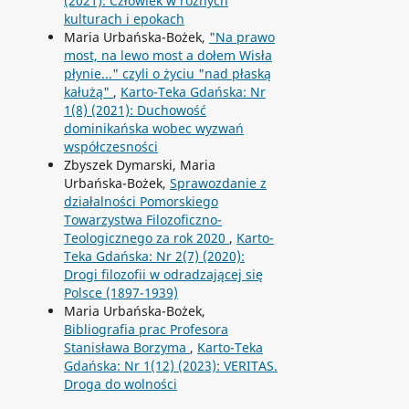
(2021): Człowiek w różnych
kulturach i epokach
Maria Urbańska-Bożek,
"Na prawo
most, na lewo most a dołem Wisła
płynie..." czyli o życiu "nad płaską
kałużą"
,
Karto-Teka Gdańska: Nr
1(8) (2021): Duchowość
dominikańska wobec wyzwań
współczesności
Zbyszek Dymarski, Maria
Urbańska-Bożek,
Sprawozdanie z
działalności Pomorskiego
Towarzystwa Filozoficzno-
Teologicznego za rok 2020
,
Karto-
Teka Gdańska: Nr 2(7) (2020):
Drogi filozofii w odradzającej się
Polsce (1897-1939)
Maria Urbańska-Bożek,
Bibliografia prac Profesora
Stanisława Borzyma
,
Karto-Teka
Gdańska: Nr 1(12) (2023): VERITAS.
Droga do wolności