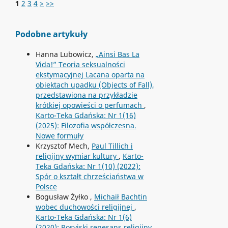
1
2
3
4
>
>>
Podobne artykuły
Hanna Lubowicz,
„Ainsi Bas La
Vida!” Teoria seksualności
ekstymacyjnej Lacana oparta na
obiektach upadku (Objects of Fall),
przedstawiona na przykładzie
krótkiej opowieści o perfumach
,
Karto-Teka Gdańska: Nr 1(16)
(2025): Filozofia współczesna.
Nowe formuły
Krzysztof Mech,
Paul Tillich i
religijny wymiar kultury
,
Karto-
Teka Gdańska: Nr 1(10) (2022):
Spór o kształt chrześciaństwa w
Polsce
Bogusław Żyłko ,
Michaił Bachtin
wobec duchowości religijnej
,
Karto-Teka Gdańska: Nr 1(6)
(2020): Rosyjski renesans religijny.