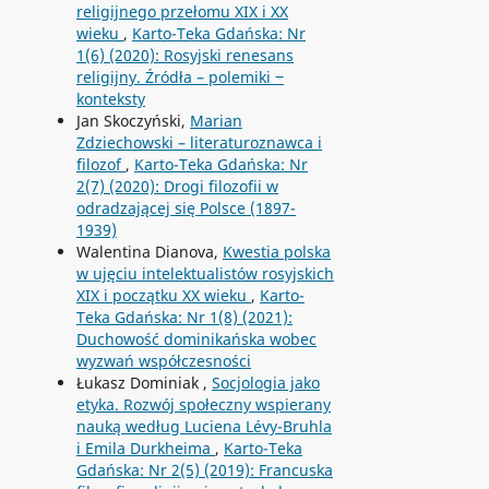
religijnego przełomu XIX i XX
wieku
,
Karto-Teka Gdańska: Nr
1(6) (2020): Rosyjski renesans
religijny. Źródła – polemiki ‒
konteksty
Jan Skoczyński,
Marian
Zdziechowski – literaturoznawca i
filozof
,
Karto-Teka Gdańska: Nr
2(7) (2020): Drogi filozofii w
odradzającej się Polsce (1897-
1939)
Walentina Dianova,
Kwestia polska
w ujęciu intelektualistów rosyjskich
XIX i początku XX wieku
,
Karto-
Teka Gdańska: Nr 1(8) (2021):
Duchowość dominikańska wobec
wyzwań współczesności
Łukasz Dominiak ,
Socjologia jako
etyka. Rozwój społeczny wspierany
nauką według Luciena Lévy-Bruhla
i Emila Durkheima
,
Karto-Teka
Gdańska: Nr 2(5) (2019): Francuska