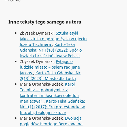
Inne teksty tego samego autora
Zbyszek Dymarski,
Sztuka etyki
jako sztuka mądrego życia w ujęciu
Józefa Tischnera
,
Karto-Teka
Gdańska: Nr 1(10) (2022): Spór o
kształt chrześciaństwa w Polsce
Zbyszek Dymarski,
Pytając o
ludzkie miasto – osiem rad Jane
Jacobs
,
Karto-Teka Gdańska: Nr
2(13) (2023): Miasto dla Ludzi
Maria Urbańska-Bożek,
Karol
Toeplitz – „pobratymiec z
konfraterii miłośników obłędu i
maniactwa”
,
Karto-Teka Gdańska:
Nr 1(1) (2017): Era protestancka w
filozofii, teologii i sztuce
Maria Urbańska-Bożek,
Ewolucja
poglądów Henriego Bergsona na