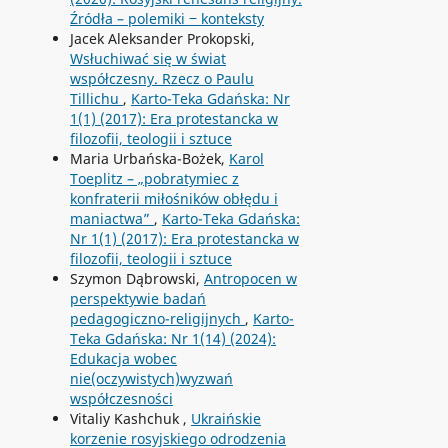
Źródła – polemiki ‒ konteksty
Jacek Aleksander Prokopski,
Wsłuchiwać się w świat
współczesny. Rzecz o Paulu
Tillichu
,
Karto-Teka Gdańska: Nr
1(1) (2017): Era protestancka w
filozofii, teologii i sztuce
Maria Urbańska-Bożek,
Karol
Toeplitz – „pobratymiec z
konfraterii miłośników obłędu i
maniactwa”
,
Karto-Teka Gdańska:
Nr 1(1) (2017): Era protestancka w
filozofii, teologii i sztuce
Szymon Dąbrowski,
Antropocen w
perspektywie badań
pedagogiczno-religijnych
,
Karto-
Teka Gdańska: Nr 1(14) (2024):
Edukacja wobec
nie(oczywistych)wyzwań
współczesności
Vitaliy Kashchuk ,
Ukraińskie
korzenie rosyjskiego odrodzenia