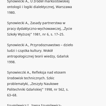
Synowiecki A., U źródeł marksistowskiej
ontologii i logiki dialektycznej, Warszawa
1980.
Synowiecki A., Zasady partnerstwa w
pracy dydaktyczno-wychowawczej, „Życie
Szkoły Wyższej” 1981, nr 6, s. 17–25.
Synowiecki A., Przyrodoznawstwo – dzieło
ludzi i cząstka kultury. Wokół
antropologicznej teorii wiedzy, Gdańsk
1998.
Synowieccki A., Refleksja nad etosem
środowisk technicznych. Szkic
problematyki, „Zeszyty Naukowe
Politechniki Gdańskiej” 1998, nr 562, s.
63–68.
Szumilewicz I., Irena Szumilewicz-