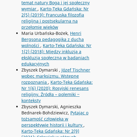
temat natury Boga i jej społeczny
wymiar
,
Karto-Teka Gdańska: Nr
2(5) (2019): Francuska filozofia
religijna i postsekularna na
przełomie wieków
Maria Urbańska-Bożek,
Henri
Bergsona pedagogika z ducha
wolności
,
Karto-Teka Gdańska: Nr
1(2) (2018): Między inkluzją a
ekskluzją społeczną w badaniach
edukacyjnych
Zbyszek Dymarski ,
Józef Tischner
wobec marksizmu. Wstępne
rozpoznania
,
Karto-Teka Gdańska:
Nr 1(6) (2020): Rosyjski renesans
religijny. Źródła – polemiki ‒
konteksty
Zbyszek Dymarski, Agnieszka
Bednarek-Bohdziewicz,
Pytając o
tożsamość człowieka w
perspektywie historii i kultury
,
Karto-Teka Gdańska: Nr 2(9)