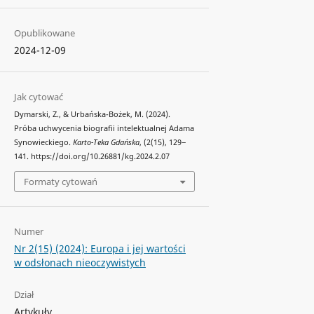
Opublikowane
2024-12-09
Jak cytować
Dymarski, Z., & Urbańska-Bożek, M. (2024).
Próba uchwycenia biografii intelektualnej Adama
Synowieckiego.
Karto-Teka Gdańska
, (2(15), 129‒
141. https://doi.org/10.26881/kg.2024.2.07
Formaty cytowań
Numer
Nr 2(15) (2024): Europa i jej wartości
w odsłonach nieoczywistych
Dział
Artykuły