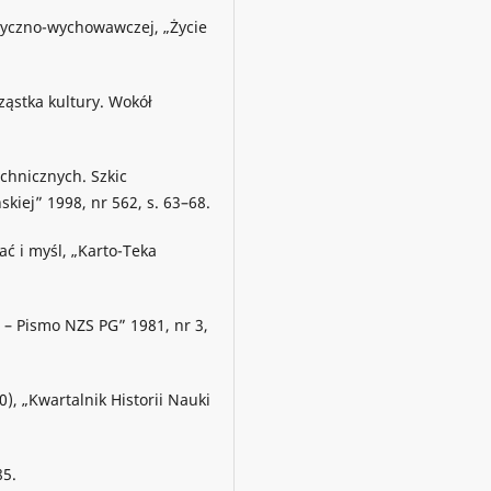
tyczno-wychowawczej, „Życie
ząstka kultury. Wokół
chnicznych. Szkic
kiej” 1998, nr 562, s. 63–68.
ć i myśl, „Karto-Teka
 – Pismo NZS PG” 1981, nr 3,
, „Kwartalnik Historii Nauki
85.