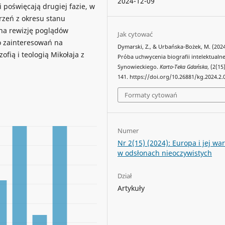
2024-12-09
 poświęcają drugiej fazie, w
rzeń z okresu stanu
 na rewizję poglądów
Jak cytować
o zainteresowań na
Dymarski, Z., & Urbańska-Bożek, M. (2024
zofią i teologią Mikołaja z
Próba uchwycenia biografii intelektualn
Synowieckiego.
Karto-Teka Gdańska
, (2(15
141. https://doi.org/10.26881/kg.2024.2.
Formaty cytowań
Numer
Nr 2(15) (2024): Europa i jej war
w odsłonach nieoczywistych
Dział
Artykuły