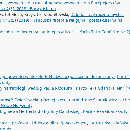
am – wyzwanie dla muzułmanów, wyzwanie dla Europejczyków,
Nr 2(3) (2018): Barwy islamu
sztof Mech, Krzysztof Niedałtowski,
Debata – czy można myśleć
Nr 2(5) (2019): Francuska filozofia religijna i postsekularna na
nsohn - dekoder zachodniej cywilizacji
,
Karto-Teka Gdańska: Nr 2
ego powrotu w filozofii F. Nietzschego: esej niedokończony
,
Karto-
yzonty
y narratologii według Paula Ricoeura
,
Karto-Teka Gdańska: Nr 1(1
inność? Ćwierć wieku później o eseju prof. Ireny Szumilewicz-Lac
 - Nowe Horyzonty
 Zbigniewa Herberta do Izydory Dąmbskiej
,
Karto-Teka Gdańska: Nr
storia profesor Elżbiety Wolickiej-Wolszleger
,
Karto-Teka Gdańska:
ormuły