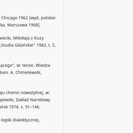
, Chicago 1962 [wyd. polskie:
cka, Warszawa 1968].
iecki, Mikołaja z Kuzy
Studia Gdańskie” 1983, t. 5,
jącego”, w: tenże, Wiedza
tłum. A. Chmielewski,
ju chemii nowożytnej, w:
rajewski, Zakład Narodowy
sk 1974, s. 91–146.
logiki dialektycznej,