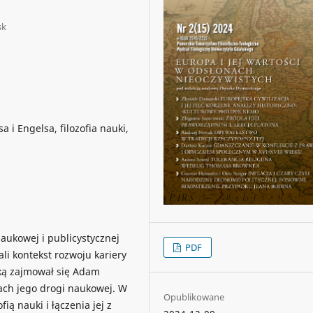
sk
 i Engelsa, filozofia nauki,
naukowej i publicystycznej
PDF
i kontekst rozwoju kariery
aką zajmował się Adam
ach jego drogi naukowej. W
Opublikowane
ią nauki i łączenia jej z