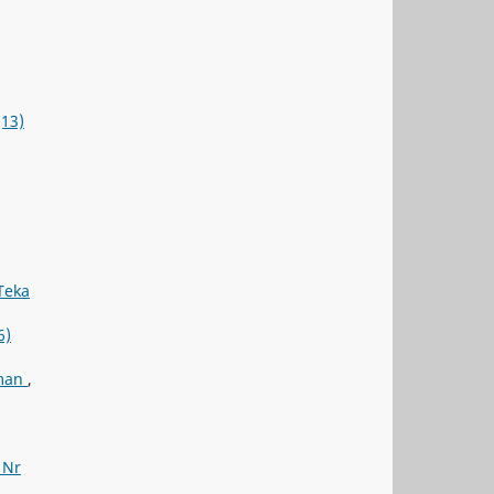
(13)
Teka
6)
hman
,
 Nr