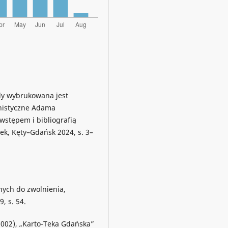
dy wybrukowana jest
nistyczne Adama
 wstępem i bibliografią
żek, Kęty–Gdańsk 2024, s. 3–
nych do zwolnienia,
, s. 54.
002), „Karto-Teka Gdańska”