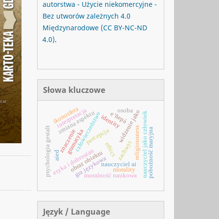
autorstwa - Użycie niekomercyjne -
Bez utworów zależnych 4.0
Międzynarodowe
(CC BY-NC-ND
4.0)
.
Słowa kluczowe
ikonosfera
interpretacja
osoba
widzenie jako
zmiana aspektu
e’ñepá
człowieczeństwo
nauczyciel jako człowiek
identity
psychologia gestalt
religiousness
pobożność maryjna
percepcja
znaczenie
gramatyka
zachwyt
ethics
etyka i dobrostan
obraz obiektu
aied
gra językowa
nauczyciel ai
morality
moralność naukowa
Język / Language