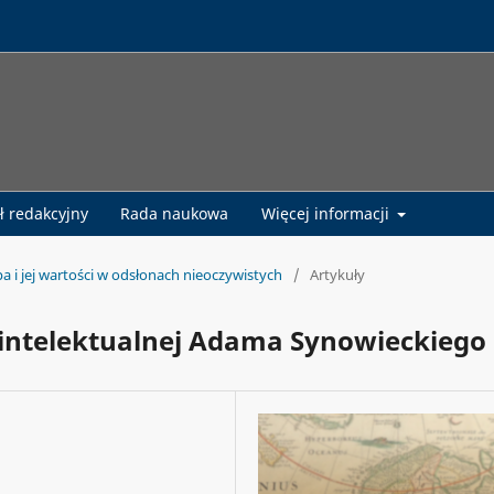
ł redakcyjny
Rada naukowa
Więcej informacji
pa i jej wartości w odsłonach nieoczywistych
/
Artykuły
 intelektualnej Adama Synowieckiego