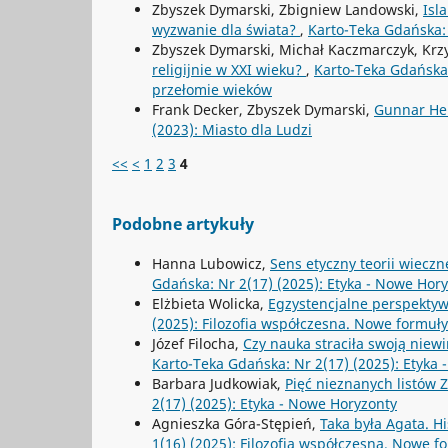
Zbyszek Dymarski, Zbigniew Landowski,
Isl
wyzwanie dla świata?
,
Karto-Teka Gdańska: 
Zbyszek Dymarski, Michał Kaczmarczyk, Krzy
religijnie w XXI wieku?
,
Karto-Teka Gdańska: 
przełomie wieków
Frank Decker, Zbyszek Dymarski,
Gunnar Hei
(2023): Miasto dla Ludzi
<<
<
1
2
3
4
Podobne artykuły
Hanna Lubowicz,
Sens etyczny teorii wieczn
Gdańska: Nr 2(17) (2025): Etyka - Nowe Hor
Elżbieta Wolicka,
Egzystencjalne perspektyw
(2025): Filozofia współczesna. Nowe formuły
Józef Filocha,
Czy nauka straciła swoją niew
Karto-Teka Gdańska: Nr 2(17) (2025): Etyka
Barbara Judkowiak,
Pięć nieznanych listów
2(17) (2025): Etyka - Nowe Horyzonty
Agnieszka Góra-Stępień,
Taka była Agata. Hi
1(16) (2025): Filozofia współczesna. Nowe f