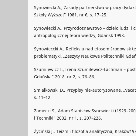
Synowiecki A., Zasady partnerstwa w pracy dydak
Szkoły Wyższej” 1981, nr 6, s. 17–25.
Synowiecki A., Przyrodoznawstwo – dzieło ludzi i c
antropologicznej teorii wiedzy, Gdańsk 1998.
Synowieccki A., Refleksja nad etosem środowisk te
problematyki, „Zeszyty Naukowe Politechniki Gdańs
Szumilewicz I., Irena Szumilewicz-Lachman – posta
Gdańska” 2018, nr 2, s. 76–86.
Śmiałkowski D., Przypisy nie-autoryzowane, „Vacat
s. 11–12.
Zamecki S., Adam Stanisław Synowiecki (1929–2000)
i Techniki” 2002, nr 1, s. 207–226.
Życiński J., Teizm i filozofia analityczna, Kraków19