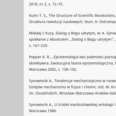
2018, nr 2, s. 72–75.
Kuhn T. S., The Structure of Scientific Revolutions
Struktura rewolucji naukowych, tłum. H. Ostromę
Mikołaj z Kuzy, Dialog o Bogu ukrytym, w: A. Synow
spotkanie z Absolutem. „Dialog o Bogu ukrytym”, „
s. 167–220.
Popper K. R., „Epistemologia bez podmiotu pozna
obiektywna. Ewolucyjna teoria epistemologiczna, 
Warszawa 2002, s. 138–192.
Synowiecki A., Tendencje mechanistyczne w rozwo
Dziejów mechanizmu w fizyce i chemii, red. W. K
im. Ossolińskich, Wrocław–Warszawa–Kraków–Gdań
Synowiecki A., U źródeł marksistowskiej ontologii i 
Warszawa 1980.