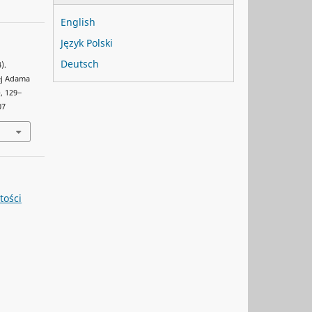
English
Język Polski
Deutsch
).
ej Adama
), 129‒
07
tości