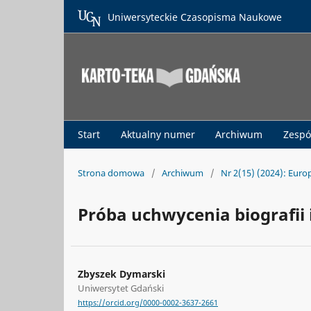
Uniwersyteckie Czasopisma Naukowe
Start
Aktualny numer
Archiwum
Zespó
Strona domowa
/
Archiwum
/
Nr 2(15) (2024): Euro
Próba uchwycenia biografii
Zbyszek Dymarski
Uniwersytet Gdański
https://orcid.org/0000-0002-3637-2661