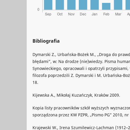
Bibliografia
Dymarski Z., Urbańska-Bożek M., „Droga do praw
błędami”, w: Na drodze (nie)wiedzy. Pisma huma
Synowieckiego, opracowali i opatrzyli przypisami,
filozofa poprzedzili Z. Dymarski i M. Urbańska-Bo
18.
Kijewska A., Mikołaj Kuzańczyk, Kraków 2009.
Kopia listy pracowników szkół wyższych wyznaczo
sporządzona przez KW PZPR, „Pismo PG” 2010, nr 9
Krajewski W., Irena Szumilewicz-Lachman (1912–2