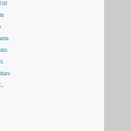
(10)
to
a
arto-
ędzy
):
ultury
ą"
,