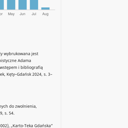
dy wybrukowana jest
nistyczne Adama
 wstępem i bibliografią
żek, Kęty–Gdańsk 2024, s. 3–
nych do zwolnienia,
, s. 54.
002), „Karto-Teka Gdańska”