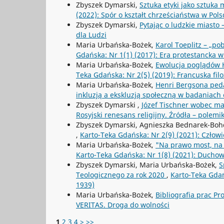
Zbyszek Dymarski,
Sztuka etyki jako sztuka
(2022): Spór o kształt chrześciaństwa w Pols
Zbyszek Dymarski,
Pytając o ludzkie miasto
dla Ludzi
Maria Urbańska-Bożek,
Karol Toeplitz – „p
Gdańska: Nr 1(1) (2017): Era protestancka w fi
Maria Urbańska-Bożek,
Ewolucja poglądów H
Teka Gdańska: Nr 2(5) (2019): Francuska filo
Maria Urbańska-Bożek,
Henri Bergsona ped
inkluzją a ekskluzją społeczną w badaniach
Zbyszek Dymarski ,
Józef Tischner wobec m
Rosyjski renesans religijny. Źródła – polemik
Zbyszek Dymarski, Agnieszka Bednarek-Boh
,
Karto-Teka Gdańska: Nr 2(9) (2021): Człow
Maria Urbańska-Bożek,
"Na prawo most, na l
Karto-Teka Gdańska: Nr 1(8) (2021): Duch
Zbyszek Dymarski, Maria Urbańska-Bożek,
S
Teologicznego za rok 2020
,
Karto-Teka Gdańs
1939)
Maria Urbańska-Bożek,
Bibliografia prac P
VERITAS. Droga do wolności
1
2
3
4
>
>>