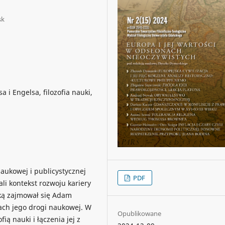
sk
 i Engelsa, filozofia nauki,
naukowej i publicystycznej
PDF
i kontekst rozwoju kariery
aką zajmował się Adam
ach jego drogi naukowej. W
Opublikowane
ią nauki i łączenia jej z