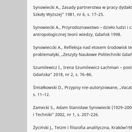
Synowiecki A., Zasady partnerstwa w pracy dydak
Szkoły Wyższej” 1981, nr 6, s. 17–25.
Synowiecki A., Przyrodoznawstwo – dzieło ludzi i c
antropologicznej teorii wiedzy, Gdańsk 1998.
Synowieccki A., Refleksja nad etosem środowisk te
problematyki, „Zeszyty Naukowe Politechniki Gdańs
Szumilewicz I., Irena Szumilewicz-Lachman – posta
Gdańska” 2018, nr 2, s. 76–86.
Śmiałkowski D., Przypisy nie-autoryzowane, „Vacat
s. 11–12.
Zamecki S., Adam Stanisław Synowiecki (1929–2000)
i Techniki” 2002, nr 1, s. 207–226.
Życiński J., Teizm i filozofia analityczna, Kraków19