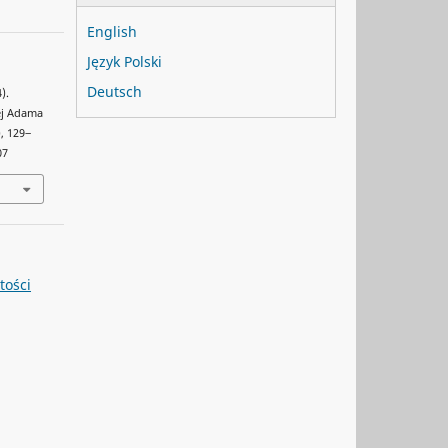
English
Język Polski
Deutsch
).
ej Adama
), 129‒
07
tości