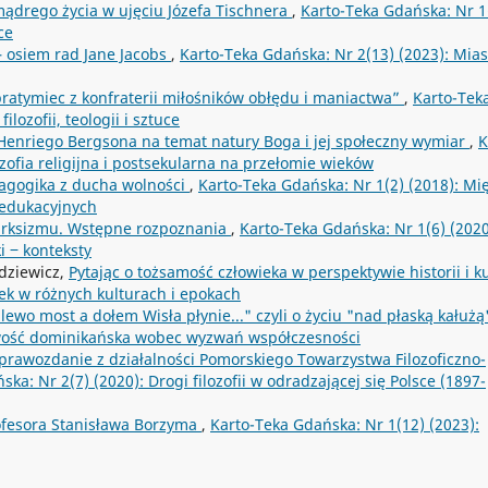
 mądrego życia w ujęciu Józefa Tischnera
,
Karto-Teka Gdańska: Nr 1
ce
 – osiem rad Jane Jacobs
,
Karto-Teka Gdańska: Nr 2(13) (2023): Mias
obratymiec z konfraterii miłośników obłędu i maniactwa”
,
Karto-Tek
lozofii, teologii i sztuce
enriego Bergsona na temat natury Boga i jej społeczny wymiar
,
K
zofia religijna i postsekularna na przełomie wieków
agogika z ducha wolności
,
Karto-Teka Gdańska: Nr 1(2) (2018): Mi
 edukacyjnych
arksizmu. Wstępne rozpoznania
,
Karto-Teka Gdańska: Nr 1(6) (2020
i ‒ konteksty
dziewicz,
Pytając o tożsamość człowieka w perspektywie historii i k
iek w różnych kulturach i epokach
ewo most a dołem Wisła płynie..." czyli o życiu "nad płaską kałuż
owość dominikańska wobec wyzwań współczesności
prawozdanie z działalności Pomorskiego Towarzystwa Filozoficzno-
ka: Nr 2(7) (2020): Drogi filozofii w odradzającej się Polsce (1897-
rofesora Stanisława Borzyma
,
Karto-Teka Gdańska: Nr 1(12) (2023):