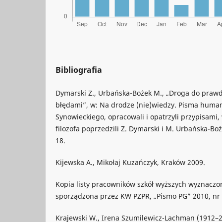
Bibliografia
Dymarski Z., Urbańska-Bożek M., „Droga do praw
błędami”, w: Na drodze (nie)wiedzy. Pisma huma
Synowieckiego, opracowali i opatrzyli przypisami,
filozofa poprzedzili Z. Dymarski i M. Urbańska-Bo
18.
Kijewska A., Mikołaj Kuzańczyk, Kraków 2009.
Kopia listy pracowników szkół wyższych wyznaczo
sporządzona przez KW PZPR, „Pismo PG” 2010, nr 9
Krajewski W., Irena Szumilewicz-Lachman (1912–2