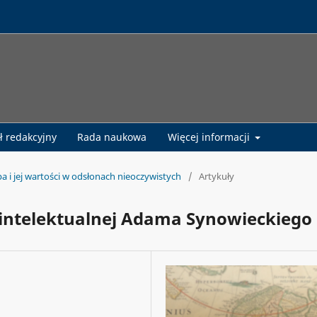
ł redakcyjny
Rada naukowa
Więcej informacji
pa i jej wartości w odsłonach nieoczywistych
/
Artykuły
 intelektualnej Adama Synowieckiego