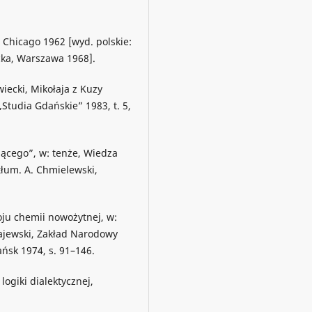
, Chicago 1962 [wyd. polskie:
cka, Warszawa 1968].
iecki, Mikołaja z Kuzy
Studia Gdańskie” 1983, t. 5,
jącego”, w: tenże, Wiedza
tłum. A. Chmielewski,
ju chemii nowożytnej, w:
rajewski, Zakład Narodowy
sk 1974, s. 91–146.
logiki dialektycznej,