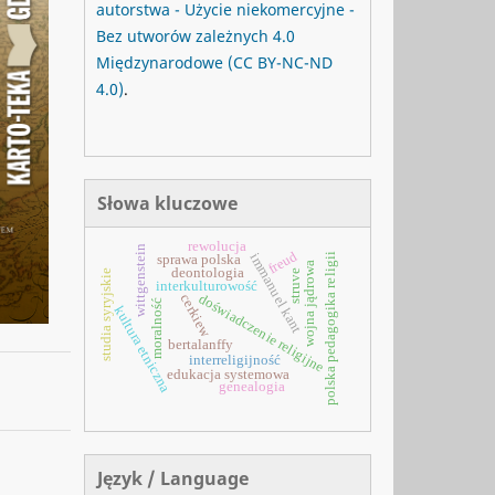
autorstwa - Użycie niekomercyjne -
Bez utworów zależnych 4.0
Międzynarodowe
(CC BY-NC-ND
4.0)
.
Słowa kluczowe
rewolucja
wittgenstein
freud
immanuel kant
polska pedagogika religii
sprawa polska
wojna jądrowa
deontologia
studia syryjskie
struve
interkulturowość
doświadczenie religijne
cerkiew
moralność
kultura etniczna
bertalanffy
interreligijność
edukacja systemowa
genealogia
Język / Language