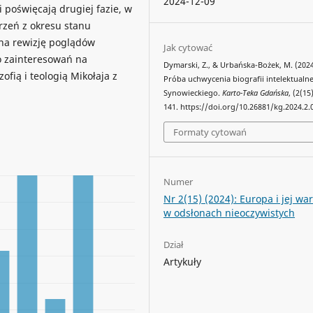
2024-12-09
 poświęcają drugiej fazie, w
rzeń z okresu stanu
 na rewizję poglądów
Jak cytować
o zainteresowań na
Dymarski, Z., & Urbańska-Bożek, M. (2024
zofią i teologią Mikołaja z
Próba uchwycenia biografii intelektualn
Synowieckiego.
Karto-Teka Gdańska
, (2(15
141. https://doi.org/10.26881/kg.2024.2.
Formaty cytowań
Numer
Nr 2(15) (2024): Europa i jej war
w odsłonach nieoczywistych
Dział
Artykuły