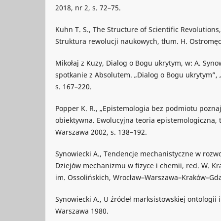
2018, nr 2, s. 72–75.
Kuhn T. S., The Structure of Scientific Revolutions
Struktura rewolucji naukowych, tłum. H. Ostromę
Mikołaj z Kuzy, Dialog o Bogu ukrytym, w: A. Synow
spotkanie z Absolutem. „Dialog o Bogu ukrytym”, „
s. 167–220.
Popper K. R., „Epistemologia bez podmiotu pozna
obiektywna. Ewolucyjna teoria epistemologiczna, 
Warszawa 2002, s. 138–192.
Synowiecki A., Tendencje mechanistyczne w rozwo
Dziejów mechanizmu w fizyce i chemii, red. W. K
im. Ossolińskich, Wrocław–Warszawa–Kraków–Gdań
Synowiecki A., U źródeł marksistowskiej ontologii i 
Warszawa 1980.