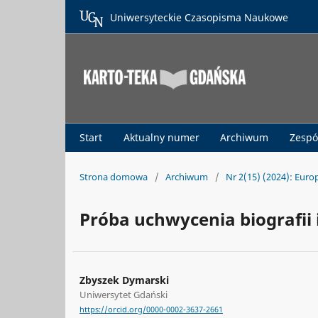
Uniwersyteckie Czasopisma Naukowe
Start
Aktualny numer
Archiwum
Zespó
Strona domowa
/
Archiwum
/
Nr 2(15) (2024): Euro
Próba uchwycenia biografii
Zbyszek Dymarski
Uniwersytet Gdański
https://orcid.org/0000-0002-3637-2661