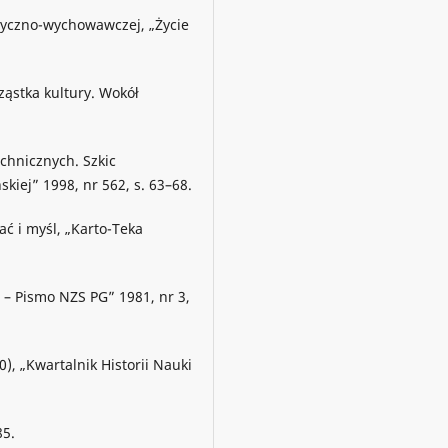
tyczno-wychowawczej, „Życie
ząstka kultury. Wokół
chnicznych. Szkic
kiej” 1998, nr 562, s. 63–68.
ć i myśl, „Karto-Teka
 – Pismo NZS PG” 1981, nr 3,
, „Kwartalnik Historii Nauki
85.