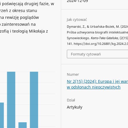
2024-12-09
 poświęcają drugiej fazie, w
rzeń z okresu stanu
 na rewizję poglądów
Jak cytować
o zainteresowań na
Dymarski, Z., & Urbańska-Bożek, M. (2024
zofią i teologią Mikołaja z
Próba uchwycenia biografii intelektualn
Synowieckiego.
Karto-Teka Gdańska
, (2(15
141. https://doi.org/10.26881/kg.2024.2.
Formaty cytowań
Numer
Nr 2(15) (2024): Europa i jej war
w odsłonach nieoczywistych
Dział
Artykuły