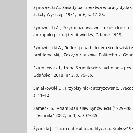
Synowiecki A., Zasady partnerstwa w pracy dydak
Szkoły Wyższej” 1981, nr 6, s. 17–25.
Synowiecki A., Przyrodoznawstwo – dzieło ludzi i c
antropologicznej teorii wiedzy, Gdańsk 1998.
Synowieccki A., Refleksja nad etosem środowisk te
problematyki, „Zeszyty Naukowe Politechniki Gdańs
Szumilewicz I., Irena Szumilewicz-Lachman – posta
Gdańska” 2018, nr 2, s. 76–86.
Śmiałkowski D., Przypisy nie-autoryzowane, „Vacat
s. 11–12.
Zamecki S., Adam Stanisław Synowiecki (1929–2000)
i Techniki” 2002, nr 1, s. 207–226.
Życiński J., Teizm i filozofia analityczna, Kraków19