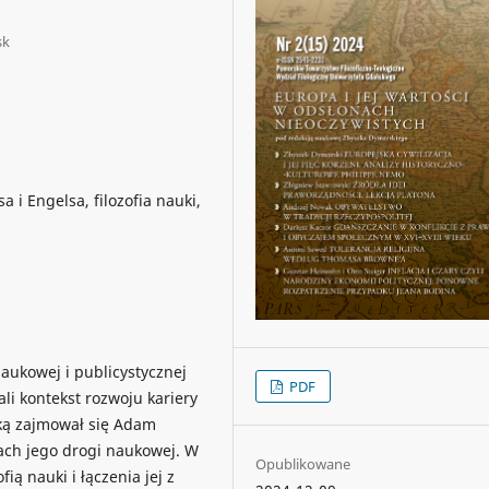
sk
 i Engelsa, filozofia nauki,
naukowej i publicystycznej
PDF
i kontekst rozwoju kariery
aką zajmował się Adam
ach jego drogi naukowej. W
Opublikowane
ią nauki i łączenia jej z