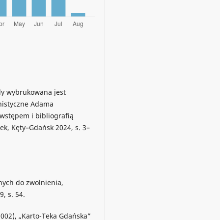
dy wybrukowana jest
nistyczne Adama
 wstępem i bibliografią
żek, Kęty–Gdańsk 2024, s. 3–
nych do zwolnienia,
, s. 54.
002), „Karto-Teka Gdańska”