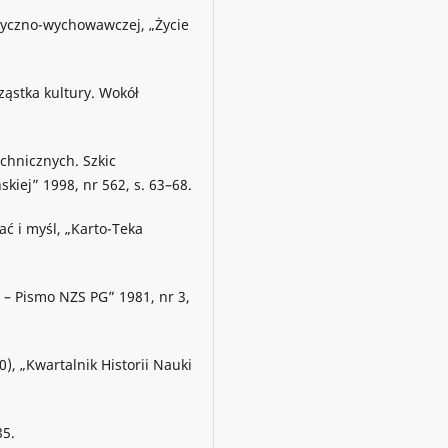
tyczno-wychowawczej, „Życie
ząstka kultury. Wokół
chnicznych. Szkic
kiej” 1998, nr 562, s. 63–68.
ć i myśl, „Karto-Teka
 – Pismo NZS PG” 1981, nr 3,
, „Kwartalnik Historii Nauki
85.