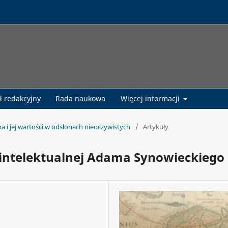
ł redakcyjny
Rada naukowa
Więcej informacji
pa i jej wartości w odsłonach nieoczywistych
/
Artykuły
 intelektualnej Adama Synowieckiego