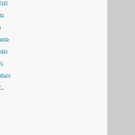
(10)
to
a
arto-
ędzy
):
ultury
ą"
,