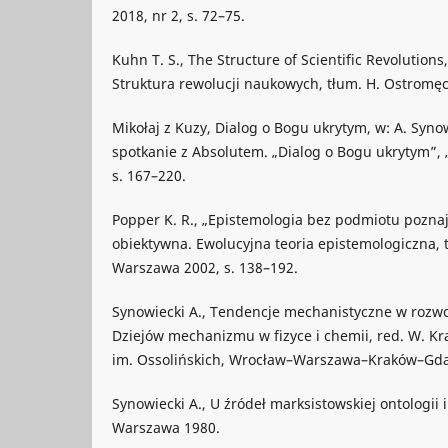
2018, nr 2, s. 72–75.
Kuhn T. S., The Structure of Scientific Revolutions
Struktura rewolucji naukowych, tłum. H. Ostromę
Mikołaj z Kuzy, Dialog o Bogu ukrytym, w: A. Synow
spotkanie z Absolutem. „Dialog o Bogu ukrytym”, „
s. 167–220.
Popper K. R., „Epistemologia bez podmiotu pozna
obiektywna. Ewolucyjna teoria epistemologiczna, 
Warszawa 2002, s. 138–192.
Synowiecki A., Tendencje mechanistyczne w rozwo
Dziejów mechanizmu w fizyce i chemii, red. W. K
im. Ossolińskich, Wrocław–Warszawa–Kraków–Gdań
Synowiecki A., U źródeł marksistowskiej ontologii i 
Warszawa 1980.