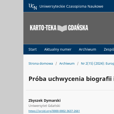
Uniwersyteckie Czasopisma Naukowe
Start
Aktualny numer
Archiwum
Zespó
Strona domowa
/
Archiwum
/
Nr 2(15) (2024): Euro
Próba uchwycenia biografii
Zbyszek Dymarski
Uniwersytet Gdański
https://orcid.org/0000-0002-3637-2661