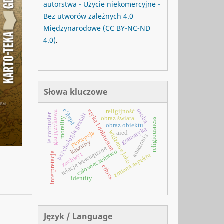
autorstwa - Użycie niekomercyjne -
Bez utworów zależnych 4.0
Międzynarodowe
(CC BY-NC-ND
4.0)
.
Słowa kluczowe
e’ñepá
osoba
etyka i dobrostan
religijność
gra językowa
psychologia gestalt
le corbusier
obraz świata
morality
religiousness
obraz obiektu
gramatyka
widzenie jako
percepcja
aied
amazonia
kaszuby
relacje wewnętrzne
człowieczeństwo
interpretacja
zachwyt
zmiana aspektu
ethics
identity
Język / Language