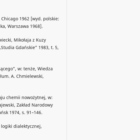
, Chicago 1962 [wyd. polskie:
cka, Warszawa 1968].
iecki, Mikołaja z Kuzy
Studia Gdańskie” 1983, t. 5,
jącego”, w: tenże, Wiedza
tłum. A. Chmielewski,
ju chemii nowożytnej, w:
rajewski, Zakład Narodowy
sk 1974, s. 91–146.
logiki dialektycznej,