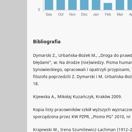
Bibliografia
Dymarski Z., Urbańska-Bożek M., „Droga do praw
błędami”, w: Na drodze (nie)wiedzy. Pisma huma
Synowieckiego, opracowali i opatrzyli przypisami,
filozofa poprzedzili Z. Dymarski i M. Urbańska-Bo
18.
Kijewska A., Mikołaj Kuzańczyk, Kraków 2009.
Kopia listy pracowników szkół wyższych wyznaczo
sporządzona przez KW PZPR, „Pismo PG” 2010, nr 9
Krajewski W., Irena Szumilewicz-Lachman (1912–2