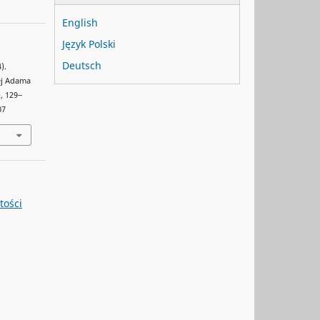
English
Język Polski
Deutsch
).
ej Adama
), 129‒
07
tości