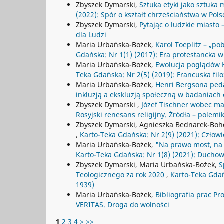
Zbyszek Dymarski,
Sztuka etyki jako sztuka
(2022): Spór o kształt chrześciaństwa w Pols
Zbyszek Dymarski,
Pytając o ludzkie miasto
dla Ludzi
Maria Urbańska-Bożek,
Karol Toeplitz – „p
Gdańska: Nr 1(1) (2017): Era protestancka w fi
Maria Urbańska-Bożek,
Ewolucja poglądów H
Teka Gdańska: Nr 2(5) (2019): Francuska filo
Maria Urbańska-Bożek,
Henri Bergsona ped
inkluzją a ekskluzją społeczną w badaniach
Zbyszek Dymarski ,
Józef Tischner wobec m
Rosyjski renesans religijny. Źródła – polemik
Zbyszek Dymarski, Agnieszka Bednarek-Boh
,
Karto-Teka Gdańska: Nr 2(9) (2021): Człow
Maria Urbańska-Bożek,
"Na prawo most, na l
Karto-Teka Gdańska: Nr 1(8) (2021): Duch
Zbyszek Dymarski, Maria Urbańska-Bożek,
S
Teologicznego za rok 2020
,
Karto-Teka Gdańs
1939)
Maria Urbańska-Bożek,
Bibliografia prac P
VERITAS. Droga do wolności
1
2
3
4
>
>>