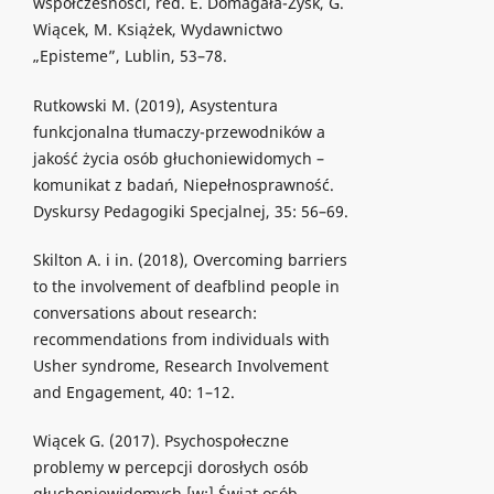
współczesności, red. E. Domagała-Zyśk, G.
Wiącek, M. Książek, Wydawnictwo
„Episteme”, Lublin, 53–78.
Rutkowski M. (2019), Asystentura
funkcjonalna tłumaczy-przewodników a
jakość życia osób głuchoniewidomych –
komunikat z badań, Niepełnosprawność.
Dyskursy Pedagogiki Specjalnej, 35: 56–69.
Skilton A. i in. (2018), Overcoming barriers
to the involvement of deafblind people in
conversations about research:
recommendations from individuals with
Usher syndrome, Research Involvement
and Engagement, 40: 1–12.
Wiącek G. (2017). Psychospołeczne
problemy w percepcji dorosłych osób
głuchoniewidomych [w:] Świat osób