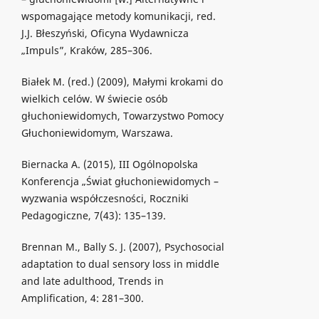
wspomagające metody komunikacji, red.
J.J. Błeszyński, Oficyna Wydawnicza
„Impuls”, Kraków, 285–306.
Białek M. (red.) (2009), Małymi krokami do
wielkich celów. W świecie osób
głuchoniewidomych, Towarzystwo Pomocy
Głuchoniewidomym, Warszawa.
Biernacka A. (2015), III Ogólnopolska
Konferencja „Świat głuchoniewidomych –
wyzwania współczesności, Roczniki
Pedagogiczne, 7(43): 135–139.
Brennan M., Bally S. J. (2007), Psychosocial
adaptation to dual sensory loss in middle
and late adulthood, Trends in
Amplification, 4: 281–300.