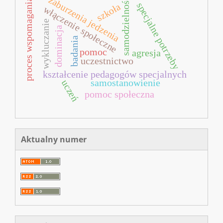
zaburzenia jedzenia
samodzielność
proces wspomagania
specjalne potrzeby
szkoła
włączenie społeczne
wykluczanie
dominacja
badania
pomoc
agresja
uczestnictwo
kształcenie pedagogów specjalnych
samostanowienie
uczeń
pomoc społeczna
Aktualny numer