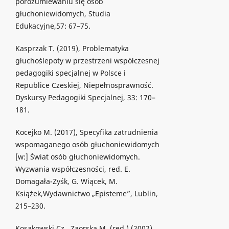
porozumiewaniu się osób
głuchoniewidomych, Studia
Edukacyjne,57: 67–75.
Kasprzak T. (2019), Problematyka
głuchoślepoty w przestrzeni współczesnej
pedagogiki specjalnej w Polsce i
Republice Czeskiej, Niepełnosprawność.
Dyskursy Pedagogiki Specjalnej, 33: 170–
181.
Kocejko M. (2017), Specyfika zatrudnienia
wspomaganego osób głuchoniewidomych
[w:] Świat osób głuchoniewidomych.
Wyzwania współczesności, red. E.
Domagała-Zyśk, G. Wiącek, M.
Książek,Wydawnictwo „Episteme”, Lublin,
215–230.
Kosakowski Cz., Zaorska M. (red.) (2002),