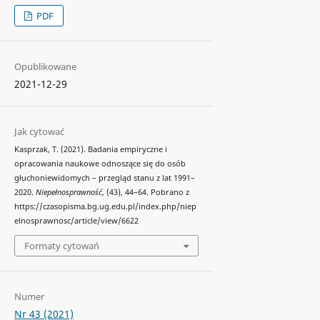
PDF
Opublikowane
2021-12-29
Jak cytować
Kasprzak, T. (2021). Badania empiryczne i
opracowania naukowe odnoszące się do osób
głuchoniewidomych – przegląd stanu z lat 1991–
2020.
Niepełnosprawność
, (43), 44–64. Pobrano z
https://czasopisma.bg.ug.edu.pl/index.php/niep
elnosprawnosc/article/view/6622
Formaty cytowań
Numer
Nr 43 (2021)