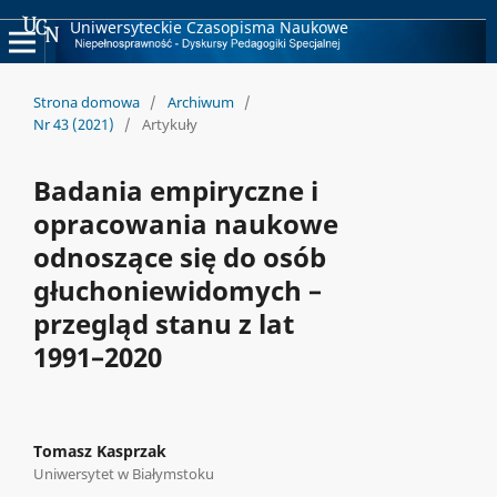
Uniwersyteckie Czasopisma Naukowe
Strona domowa
/
Archiwum
/
Nr 43 (2021)
/
Artykuły
Badania empiryczne i
opracowania naukowe
odnoszące się do osób
głuchoniewidomych –
przegląd stanu z lat
1991–2020
Tomasz Kasprzak
Uniwersytet w Białymstoku