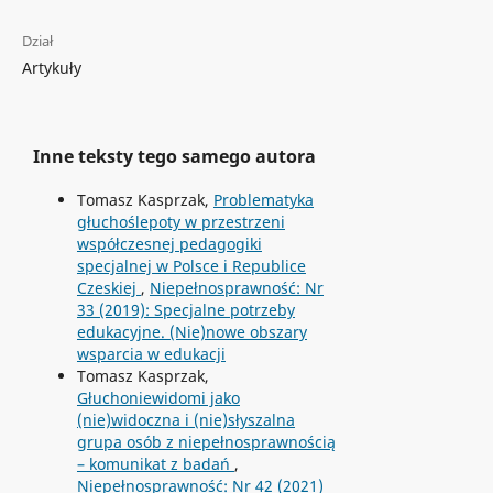
Dział
Artykuły
Inne teksty tego samego autora
Tomasz Kasprzak,
Problematyka
głuchoślepoty w przestrzeni
współczesnej pedagogiki
specjalnej w Polsce i Republice
Czeskiej
,
Niepełnosprawność: Nr
33 (2019): Specjalne potrzeby
edukacyjne. (Nie)nowe obszary
wsparcia w edukacji
Tomasz Kasprzak,
Głuchoniewidomi jako
(nie)widoczna i (nie)słyszalna
grupa osób z niepełnosprawnością
– komunikat z badań
,
Niepełnosprawność: Nr 42 (2021)