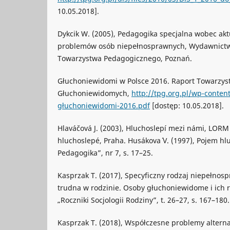
10.05.2018].
Dykcik W. (2005), Pedagogika specjalna wobec aktu
problemów osób niepełnosprawnych, Wydawnictw
Towarzystwa Pedagogicznego, Poznań.
Głuchoniewidomi w Polsce 2016. Raport Towarzy
Głuchoniewidomych,
http://tpg.org.pl/wp-conten
głuchoniewidomi-2016.pdf
[dostęp: 10.05.2018].
Hlaváčová J. (2003), Hluchoslepí mezi námi, LORM
hluchoslepé, Praha. Husákova´ V. (1997), Pojem hl
Pedagogika”, nr 7, s. 17–25.
Kasprzak T. (2017), Specyficzny rodzaj niepełnosp
trudna w rodzinie. Osoby głuchoniewidome i ich r
„Roczniki Socjologii Rodziny”, t. 26–27, s. 167–180.
Kasprzak T. (2018), Współczesne problemy alter