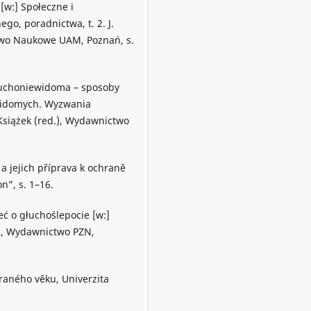
w:] Społeczne i
o, poradnictwa, t. 2. J.
two Naukowe UAM, Poznań, s.
głuchoniewidoma – sposoby
ewidomych. Wyzwania
Książek (red.), Wydawnictwo
 a jejich příprava k ochraně
n”, s. 1–16.
eć o głuchoślepocie [w:]
.), Wydawnictwo PZN,
 raného věku, Univerzita