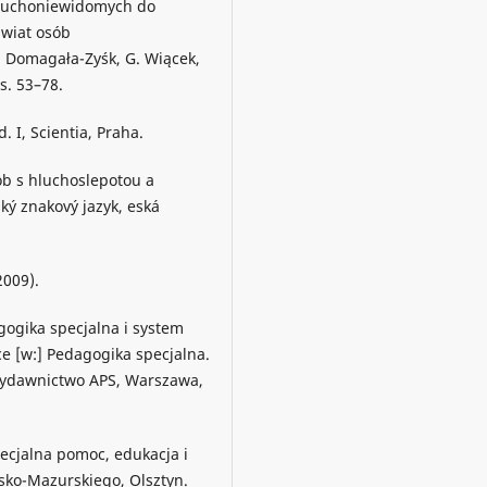
 głuchoniewidomych do
Świat osób
 Domagała-Zyśk, G. Wiącek,
s. 53–78.
. I, Scientia, Praha.
ob s hluchoslepotou a
ký znakový jazyk, eská
009).
gogika specjalna i system
e [w:] Pedagogika specjalna.
, Wydawnictwo APS, Warszawa,
ecjalna pomoc, edukacja i
sko-Mazurskiego, Olsztyn.