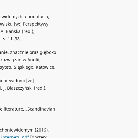
iewidomych a orientacja,
owisku [w:] Perspektywy
A. Bańska (red.),
, s. 11–38.
nie, znacznie oraz głęboko
 rozwiązań w Anglii,
sytetu Śląskiego, Katowice.
honiewidomi [w:]
J. Błaszczyński (red.),
.
e literature, „Scandinavian
uchoniewidomym (2016),
_internetu.pdf
[dostęp: