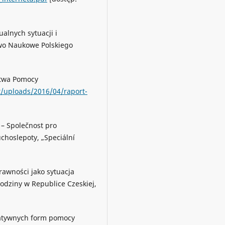
alnych sytuacji i
o Naukowe Polskiego
stwa Pomocy
t/uploads/2016/04/raport-
 – Společnost pro
uchoslepoty, „Speciální
rawności jako sytuacja
odziny w Republice Czeskiej,
natywnych form pomocy