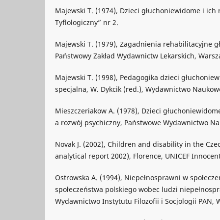
Majewski T. (1974), Dzieci głuchoniewidome i ich r
Tyflologiczny” nr 2.
Majewski T. (1979), Zagadnienia rehabilitacyjne
Państwowy Zakład Wydawnictw Lekarskich, Warsz
Majewski T. (1998), Pedagogika dzieci głuchonie
specjalna, W. Dykcik (red.), Wydawnictwo Naukow
Mieszczeriakow A. (1978), Dzieci głuchoniewidom
a rozwój psychiczny, Państwowe Wydawnictwo N
Novak J. (2002), Children and disability in the C
analytical report 2002), Florence, UNICEF Innocen
Ostrowska A. (1994), Niepełnosprawni w społecze
społeczeństwa polskiego wobec ludzi niepełnospr
Wydawnictwo Instytutu Filozofii i Socjologii PAN,