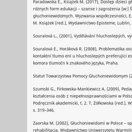
Paradowska E., Książek M. (2017), Dostęp dzieci
różnych form edukacji – szanse i zagrożenia [w:] 
głuchoniewidomych. Wyzwania współczesności, E.
M. Książek (red.), Wydawnictwo Episteme, Lublin, 
Souralová L., (2001), Vydělávání hluchoslepých, vyd
Souralová E., Horáková R. (2008), Problematika os
kontaktní tlumo ení u hluchoslepých preferující es
komora tlumočn k znakového języka, Praha.
Statut Towarzystwa Pomocy Głuchoniewidomym (2
Szumski G., Firkowska-Mankiewicz A. (2009), Peda
kształcenia osób z niepełnosprawnościami w Polsc
Podręcznik akademicki, t. 2. T. Żółkowska (red.)
s. 319–346.
Zaorska M. (2002), Głuchoniewidomi w Polsce – sp
rehabilitacja, Wydawnictwo Uniwersytetu Warmiń