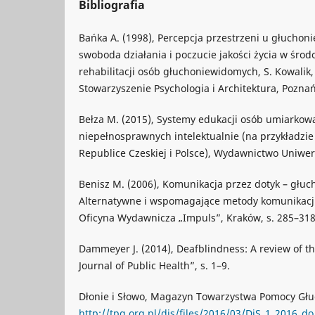
Bibliografia
Bańka A. (1998), Percepcja przestrzeni u głuchon
swoboda działania i poczucie jakości życia w środ
rehabilitacji osób głuchoniewidomych, S. Kowalik, 
Stowarzyszenie Psychologia i Architektura, Poznań
Bełza M. (2015), Systemy edukacji osób umiarkowa
niepełnosprawnych intelektualnie (na przykładzie
Republice Czeskiej i Polsce), Wydawnictwo Uniwer
Benisz M. (2006), Komunikacja przez dotyk – głuc
Alternatywne i wspomagające metody komunikacji, 
Oficyna Wydawnicza „Impuls”, Kraków, s. 285–318
Dammeyer J. (2014), Deafblindness: A review of th
Journal of Public Health”, s. 1–9.
Dłonie i Słowo, Magazyn Towarzystwa Pomocy Gł
http://tpg.org.pl/dis/files/2016/03/DiS_1_2016_do