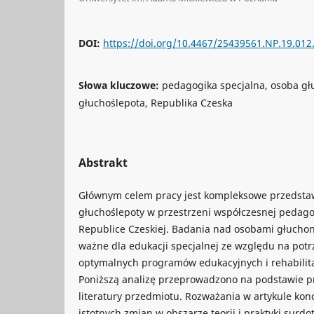
DOI:
https://doi.org/10.4467/25439561.NP.19.012
Słowa kluczowe:
pedagogika specjalna, osoba g
głuchoślepota, Republika Czeska
Abstrakt
Głównym celem pracy jest kompleksowe przedsta
głuchoślepoty w przestrzeni współczesnej pedagog
Republice Czeskiej. Badania nad osobami głucho
ważne dla edukacji specjalnej ze względu na potr
optymalnych programów edukacyjnych i rehabilita
Poniższą analizę przeprowadzono na podstawie prz
literatury przedmiotu. Rozważania w artykule konce
istotnych zmian w obszarze teorii i praktyki surdo