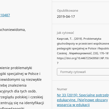
Opublikowane
.10487
2019-04-17
łuchoniewidoma,
Jak cytować
Kasprzak, T. . (2019). Problematyka
głuchoślepoty w przestrzeni współczesne
pedagogiki specjalnej w Polsce i Republi
Czeskiej .
Niepełnosprawność
, (33), 170–18
https://doi.org/10.4467/25439561.NP.19.
7
wienie problematyki
Formaty cytowań
iki specjalnej w Polsce i
niewidomymi są niezwykle
zebę znalezienia
Numer
cyjnych dla tych osób.
Nr 33 (2019): Specjalne potrzeb
eglądu polskiej i czeskiej
edukacyjne. (Nie)nowe obszary
ntrują się na identyfikacji
wsparcia w edukacji
tyflopedagogiki.