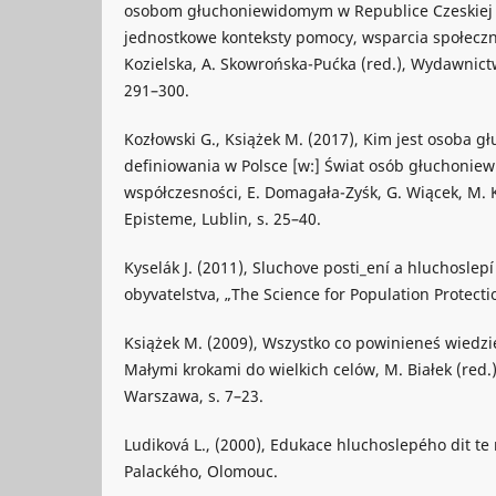
osobom głuchoniewidomym w Republice Czeskiej [
jednostkowe konteksty pomocy, wsparcia społeczneg
Kozielska, A. Skowrońska-Pućka (red.), Wydawnic
291–300.
Kozłowski G., Książek M. (2017), Kim jest osoba 
definiowania w Polsce [w:] Świat osób głuchoni
współczesności, E. Domagała-Zyśk, G. Wiącek, M. 
Episteme, Lublin, s. 25–40.
Kyselák J. (2011), Sluchove posti_ení a hluchoslepí
obyvatelstva, „The Science for Population Protectio
Książek M. (2009), Wszystko co powinieneś wiedzi
Małymi krokami do wielkich celów, M. Białek (red
Warszawa, s. 7–23.
Ludiková L., (2000), Edukace hluchoslepého dit te
Palackého, Olomouc.