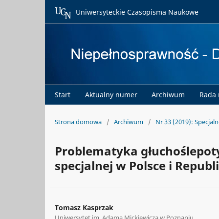
Uniwersyteckie Czasopisma Naukowe
Start
Aktualny numer
Archiwum
Rada
Strona domowa
/
Archiwum
/
Nr 33 (2019): Specjal
Problematyka głuchoślepoty
specjalnej w Polsce i Republ
Tomasz Kasprzak
Uniwersytet im. Adama Mickiewicza w Poznaniu