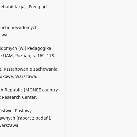
ehabilitacja, „Przegląd
 głuchoniewidomych,
awa.
widomych [w:] Pedagogika
e UAM, Poznań, s. 169–178.
e. Kształtowanie zachowania
aukowe, Warszawa.
zech Republic (MONEE country
t Research Center.
ństwie. Postawy
awnych (raport z badań),
 Warszawa.