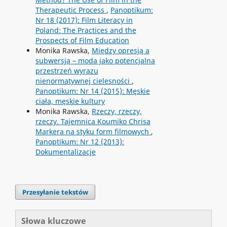
Therapeutic Process
,
Panoptikum:
Nr 18 (2017): Film Literacy in
Poland: The Practices and the
Prospects of Film Education
Monika Rawska,
Między opresją a
subwersją – moda jako potencjalna
przestrzeń wyrazu
nienormatywnej cielesności
,
Panoptikum: Nr 14 (2015): Męskie
ciała, męskie kultury
Monika Rawska,
Rzeczy, rzeczy,
rzeczy. Tajemnica Koumiko Chrisa
Markera na styku form filmowych
,
Panoptikum: Nr 12 (2013):
Dokumentalizacje
Przesyłanie tekstów
Słowa kluczowe