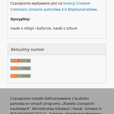
Czasopismo wydawane jest na
licencji Creative
Commons Uznanie autorstwa 4.0 Międzynarodowe
.
Dyscypliny:
nauki o religii i kulturze, nauki o sztuce
Aktualny numer
Czasopismo zostało dofinansowane z budżetu
państwa w ramach programu „Rozwój czasopism
naukowych” Ministerstwa Edukacji i Nauki. Umowa nr
RCN/SN/0685/2021/1. Zadanie:
Umiędzynarodowienie i