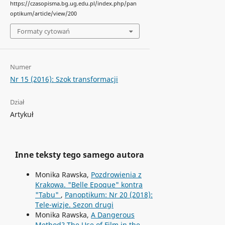
https://czasopisma.bg.ug.edu.pl/index.php/pan
optikum/article/view/200
Formaty cytowań
Numer
Nr 15 (2016): Szok transformacji
Dział
Artykuł
Inne teksty tego samego autora
Monika Rawska,
Pozdrowienia z
Krakowa. "Belle Epoque" kontra
"Tabu"
,
Panoptikum: Nr 20 (2018):
Tele-wizje. Sezon drugi
Monika Rawska,
A Dangerous
Method? The Use of Film in the