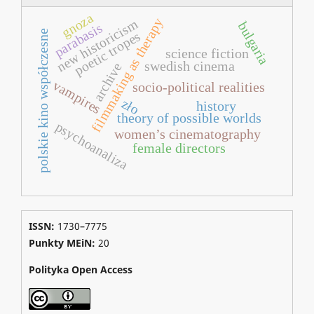
gnoza
filmmaking as therapy
new historicism
bulgaria
parabasis
polskie kino współczesne
poetic tropes
science fiction
swedish cinema
archive
vampires
socio-political realities
zło
history
theory of possible worlds
psychoanaliza
women’s cinematography
female directors
ISSN:
1730–7775
Punkty MEiN:
20
Polityka Open Access