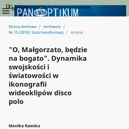
Uniwersyteckie Czasopisma Naukowe
Strona domowa
/
Archiwum
/
Nr 15 (2016): Szok transformacji
/
Artykuł
"O, Małgorzato, będzie
na bogato". Dynamika
swojskości i
światowości w
ikonografii
wideoklipów disco
polo
Monika Rawska