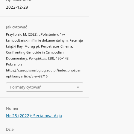
2022-12-29
Jak cytować
Przylipiak, M. (2022). „Pola śmierci” w
kambodżańskim filmie dokumentalnym. Recenzja
książki Rayi Morag pt. Perpetrator Cinema.
Confronting Genocide in Cambodian
Documentary.
Panoptikum
, (28), 136–148.
Pobrano z
https://czasopisma.bg.ug.edu.pl/index.php/pan
optikum/article/view/8716
Formaty cytowań
Numer
Nr 28 (2022): Serialowa Azja
Dział