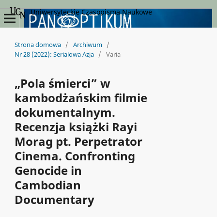
Uniwersyteckie Czasopisma Naukowe
Strona domowa
/
Archiwum
/
Nr 28 (2022): Serialowa Azja
/
Varia
„Pola śmierci” w
kambodżańskim filmie
dokumentalnym.
Recenzja książki Rayi
Morag pt. Perpetrator
Cinema. Confronting
Genocide in
Cambodian
Documentary