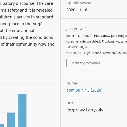
Opublikowane
ipatory discourse. The care
2020-11-18
n’s safety and it is revealed
ildren’s activity in standard
(non-place in the Augé
Jak cytować
of the educational
Zwiernik, J. (2020). Plac zabaw jako miejs
 by creating the conditions
dzieci vs. miejsce dzieci.
Problemy Wczesne
ife of their community now and
Edukacji
,
50
(3).
https://doi.org/10.26881/pwe.2020.50.03
Formaty cytowań
Numer
Tom 50 Nr 3 (2020)
Dział
Rozprawy i artykuły