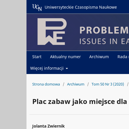
Uniwersyteckie Czasopisma Naukowe
Start
Aktualny numer
Archiwum
Rada
Więcej informacji
Strona domowa
/
Archiwum
/
Tom 50 Nr 3 (2020)
/
Plac zabaw jako miejsce dla d
Jolanta Zwiernik