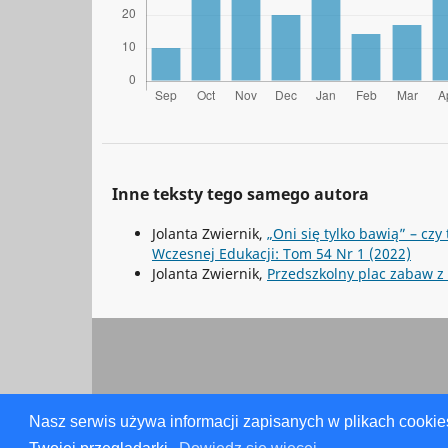
Inne teksty tego samego autora
Jolanta Zwiernik,
„Oni się tylko bawią” – cz
Wczesnej Edukacji: Tom 54 Nr 1 (2022)
Jolanta Zwiernik,
Przedszkolny plac zabaw z
Nasz serwis używa informacji zapisanych w plikach cookie