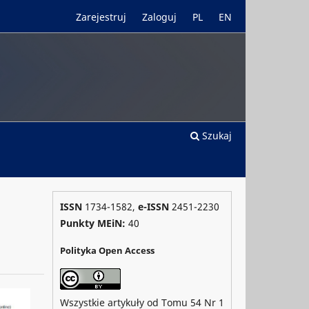
Zarejestruj
Zaloguj
PL
EN
Szukaj
ISSN
1734-1582,
e-ISSN
2451-2230
Punkty MEiN:
40
Polityka Open Access
Wszystkie artykuły od Tomu 54 Nr 1