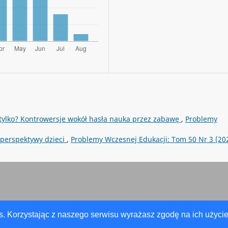
y tylko? Kontrowersje wokół hasła nauka przez zabawę
,
Problemy
 perspektywy dzieci
,
Problemy Wczesnej Edukacji: Tom 50 Nr 3 (20
s. Korzystając z naszego serwisu wyrażasz zgodę na ich użycie