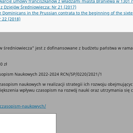
warcie umowy franciszkanów z władzami miasta Braniewa w 1301 r
 z Dziejów Średniowiecza: Nr 21 (2017)
e Dominicans in the Prussian contrata to the beginning of the sixt
r 22 (2018)
ów średniowiecza” jest z dofinansowane z budżetu państwa w ra
0 zł
Czasopism Naukowych 2022-2024 RCN/SP/0220/2021/1
asopism naukowych w realizacji strategii ich rozwoju obejmującyc
większenia wpływu czasopism na rozwój nauki oraz utrzymania si
j-czasopism-naukowych/