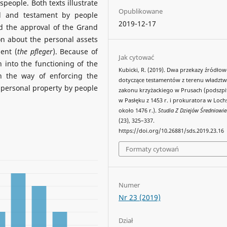
people. Both texts illustrate
Opublikowane
l and testament by people
2019-12-17
d the approval of the Grand
ion about the personal assets
ment (
the pfleger
). Because of
Jak cytować
h into the functioning of the
Kubicki, R. (2019). Dwa przekazy źródłow
n the way of enforcing the
dotyczące testamentów z terenu władzt
personal property by people
zakonu krzyżackiego w Prusach (podszpi
w Pasłęku z 1453 r. i prokuratora w Loch
około 1476 r.).
Studia Z Dziejów Średniowie
(23), 325–337.
https://doi.org/10.26881/sds.2019.23.16
Formaty cytowań
Numer
Nr 23 (2019)
Dział