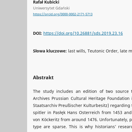
Rafał Kubicki
Uniwersytet Gdański
https://orcid.org/0000-0002-2171-5713
DOI:
https://doi.org/10.26881/sds.2019.23.16
Słowa kluczowe:
last wills, Teutonic Order, late 
Abstrakt
The study includes an edition of two source t
Archives Prussian Cultural Heritage Foundation
Staatsarchiv Preußischer Kulturbesitz) regarding 
spitler in Pasłęk Hans Osterreich from 1453 an
von Köckeritz from around 1476. Unfortunately, p
type are sparse. This is why historians’ researc