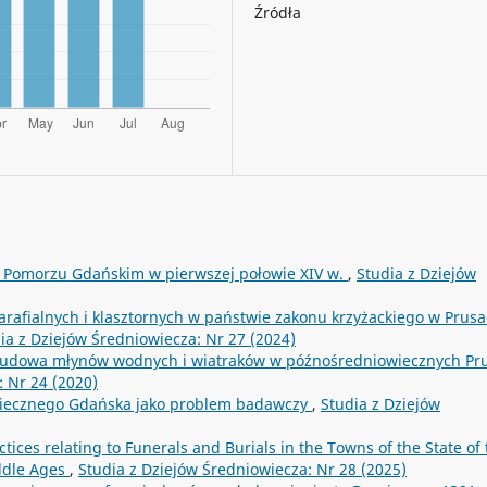
Źródła
na Pomorzu Gdańskim w pierwszej połowie XIV w.
,
Studia z Dziejów
arafialnych i klasztornych w państwie zakonu krzyżackiego w Prusa
ia z Dziejów Średniowiecza: Nr 27 (2024)
dbudowa młynów wodnych i wiatraków w późnośredniowiecznych Pr
: Nr 24 (2020)
wiecznego Gdańska jako problem badawczy
,
Studia z Dziejów
ices relating to Funerals and Burials in the Towns of the State of 
iddle Ages
,
Studia z Dziejów Średniowiecza: Nr 28 (2025)