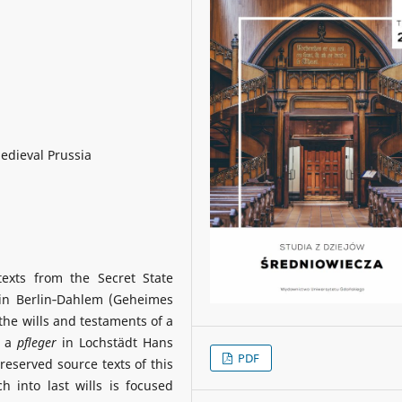
medieval Prussia
exts from the Secret State
 in Berlin‑Dahlem (Geheimes
the wills and testaments of a
d a
pfleger
in Lochstädt Hans
PDF
reserved source texts of this
h into last wills is focused