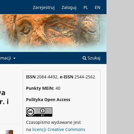
Zarejestruj
Zaloguj
PL
EN
rmacji
Szukaj
ISSN
2084-4492,
e-ISSN
2544-2562
Punkty MEiN:
40
wa
. i
Polityka Open Access
Czasopismo wydawane jest
na
licencji Creative Commons