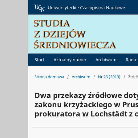
Uniwersyteckie Czasopisma Naukowe
Start
Aktualny numer
Archiwum
Rada
Strona domowa
/
Archiwum
/
Nr 23 (2019)
/
Źródł
Dwa przekazy źródłowe dot
zakonu krzyżackiego w Prusa
prokuratora w Lochstädt z o