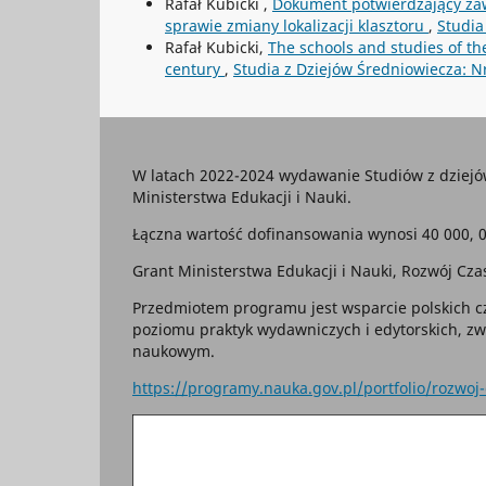
Rafał Kubicki ,
Dokument potwierdzający za
sprawie zmiany lokalizacji klasztoru
,
Studia
Rafał Kubicki,
The schools and studies of th
century
,
Studia z Dziejów Średniowiecza: N
W latach 2022-2024 wydawanie Studiów z dziej
Ministerstwa Edukacji i Nauki.
Łączna wartość dofinansowania wynosi 40 000, 0
Grant Ministerstwa Edukacji i Nauki, Rozwój 
Przedmiotem programu jest wsparcie polskich cz
poziomu praktyk wydawniczych i edytorskich, z
naukowym.
https://programy.nauka.gov.pl/portfolio/rozwo