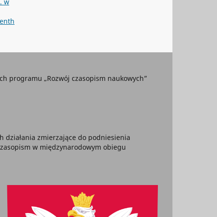
. w
eenth
mach programu „Rozwój czasopism naukowych”
h działania zmierzające do podniesienia
ę czasopism w międzynarodowym obiegu