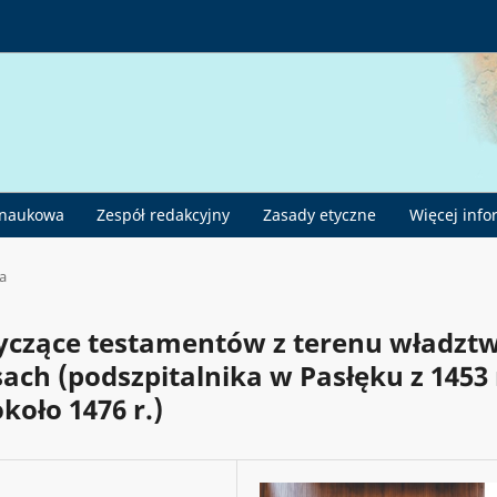
 naukowa
Zespół redakcyjny
Zasady etyczne
Więcej info
a
yczące testamentów z terenu władzt
ch (podszpitalnika w Pasłęku z 1453 r
koło 1476 r.)