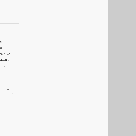
e
wa
talnika
städt z
cza
,