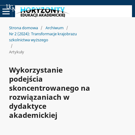
Uniwersyteckie Czasopisma Naukowe
Strona domowa
/
Archiwum
/
Nr 2 (2024): Transformacje krajobrazu
szkolnictwa wyższego
/
Artykuły
Wykorzystanie
podejścia
skoncentrowanego na
rozwiązaniach w
dydaktyce
akademickiej