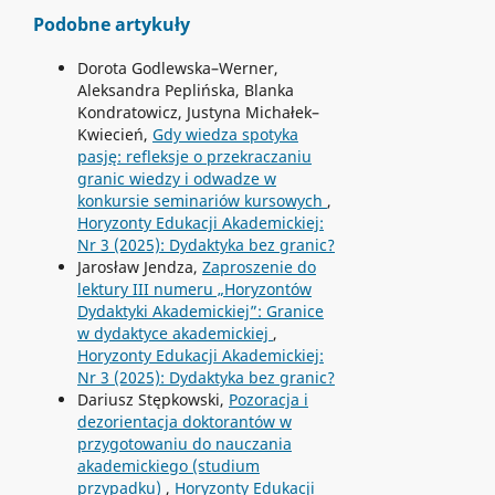
Podobne artykuły
Dorota Godlewska–Werner,
Aleksandra Peplińska, Blanka
Kondratowicz, Justyna Michałek–
Kwiecień,
Gdy wiedza spotyka
pasję: refleksje o przekraczaniu
granic wiedzy i odwadze w
konkursie seminariów kursowych
,
Horyzonty Edukacji Akademickiej:
Nr 3 (2025): Dydaktyka bez granic?
Jarosław Jendza,
Zaproszenie do
lektury III numeru „Horyzontów
Dydaktyki Akademickiej”: Granice
w dydaktyce akademickiej
,
Horyzonty Edukacji Akademickiej:
Nr 3 (2025): Dydaktyka bez granic?
Dariusz Stępkowski,
Pozoracja i
dezorientacja doktorantów w
przygotowaniu do nauczania
akademickiego (studium
przypadku)
,
Horyzonty Edukacji