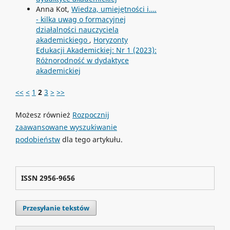
Anna Kot,
Wiedza, umiejętności i….
- kilka uwag o formacyjnej
działalności nauczyciela
akademickiego
,
Horyzonty
Edukacji Akademickiej: Nr 1 (2023):
Różnorodność w dydaktyce
akademickiej
<<
<
1
2
3
>
>>
Możesz również
Rozpocznij
zaawansowane wyszukiwanie
podobieństw
dla tego artykułu.
ISSN 2956-9656
Przesyłanie tekstów