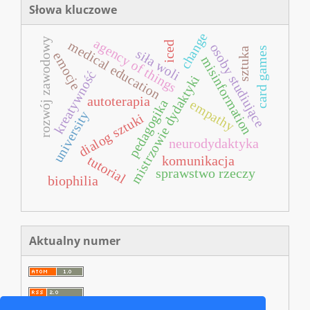
Słowa kluczowe
change
rozwój zawodowy
agency of things
medical education
iced
osoby studiujące
card games
sztuka
siła woli
emocje
misinformation
kreatywność
mistrzowie dydaktyki
autoterapia
pedagogika
empathy
university
dialog sztuki
neurodydaktyka
tutorial
komunikacja
sprawstwo rzeczy
biophilia
Aktualny numer