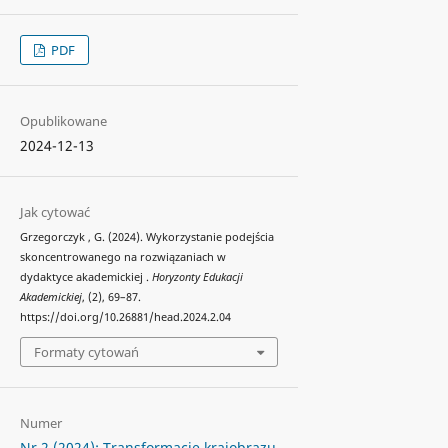
PDF
Opublikowane
2024-12-13
Jak cytować
Grzegorczyk , G. (2024). Wykorzystanie podejścia
skoncentrowanego na rozwiązaniach w
dydaktyce akademickiej .
Horyzonty Edukacji
Akademickiej
, (2), 69–87.
https://doi.org/10.26881/head.2024.2.04
Formaty cytowań
Numer
Nr 2 (2024): Transformacje krajobrazu