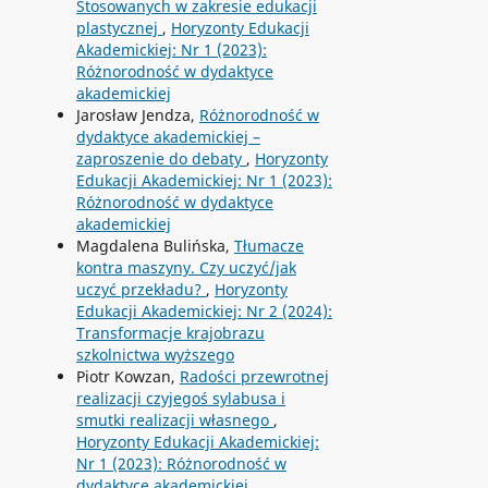
Stosowanych w zakresie edukacji
plastycznej
,
Horyzonty Edukacji
Akademickiej: Nr 1 (2023):
Różnorodność w dydaktyce
akademickiej
Jarosław Jendza,
Różnorodność w
dydaktyce akademickiej –
zaproszenie do debaty
,
Horyzonty
Edukacji Akademickiej: Nr 1 (2023):
Różnorodność w dydaktyce
akademickiej
Magdalena Bulińska,
Tłumacze
kontra maszyny. Czy uczyć/jak
uczyć przekładu?
,
Horyzonty
Edukacji Akademickiej: Nr 2 (2024):
Transformacje krajobrazu
szkolnictwa wyższego
Piotr Kowzan,
Radości przewrotnej
realizacji czyjegoś sylabusa i
smutki realizacji własnego
,
Horyzonty Edukacji Akademickiej:
Nr 1 (2023): Różnorodność w
dydaktyce akademickiej