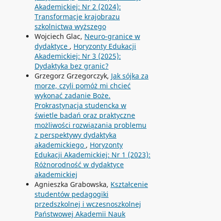
Akademickiej: Nr 2 (2024):
Transformacje krajobrazu
szkolnictwa wyższego
Wojciech Glac,
Neuro-granice w
dydaktyce
,
Horyzonty Edukacji
Akademickiej: Nr 3 (2025):
Dydaktyka bez granic?
Grzegorz Grzegorczyk,
Jak sójka za
morze, czyli pomóż mi chcieć
wykonać zadanie Boże.
Prokrastynacja studencka w
świetle badań oraz praktyczne
możliwości rozwiązania problemu
z perspektywy dydaktyka
akademickiego
,
Horyzonty
Edukacji Akademickiej: Nr 1 (2023):
Różnorodność w dydaktyce
akademickiej
Agnieszka Grabowska,
Kształcenie
studentów pedagogiki
przedszkolnej i wczesnoszkolnej
Państwowej Akademii Nauk