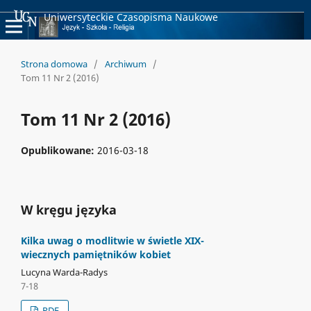
Uniwersyteckie Czasopisma Naukowe
Strona domowa
/
Archiwum
/
Tom 11 Nr 2 (2016)
Tom 11 Nr 2 (2016)
Opublikowane:
2016-03-18
W kręgu języka
Kilka uwag o modlitwie w świetle XIX-
wiecznych pamiętników kobiet
Lucyna Warda-Radys
7-18
PDF