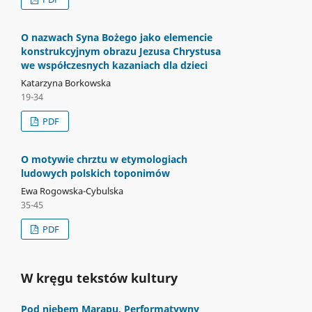
O nazwach Syna Bożego jako elemencie
konstrukcyjnym obrazu Jezusa Chrystusa
we współczesnych kazaniach dla dzieci
Katarzyna Borkowska
19-34
PDF
O motywie chrztu w etymologiach
ludowych polskich toponimów
Ewa Rogowska-Cybulska
35-45
PDF
W kręgu tekstów kultury
Pod niebem Marapu. Performatywny