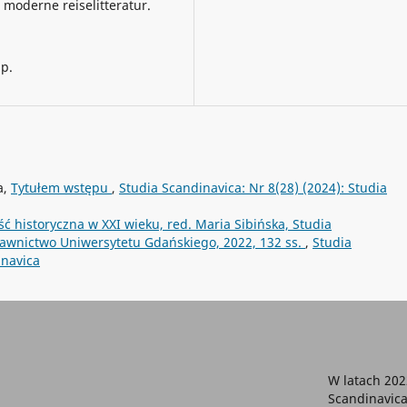
m moderne reiselitteratur.
up.
a,
Tytułem wstępu
,
Studia Scandinavica: Nr 8(28) (2024): Studia
 historyczna w XXI wieku, red. Maria Sibińska, Studia
dawnictwo Uniwersytetu Gdańskiego, 2022, 132 ss.
,
Studia
inavica
W latach 20
Scandinavica