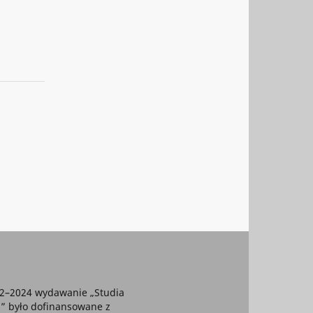
22–2024 wydawanie „Studia
” było dofinansowane z