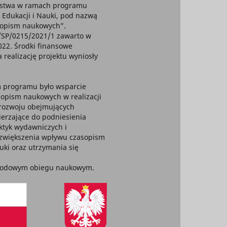
stwa w ramach programu
 Edukacji i Nauki, pod nazwą
sopism naukowych”.
P/0215/2021/1 zawarto w
022. Środki finansowe
 realizację projektu wyniosły
 programu było wsparcie
sopism naukowych w realizacji
h rozwoju obejmujących
ierzające do podniesienia
ktyk wydawniczych i
 zwiększenia wpływu czasopism
uki oraz utrzymania się
rodowym obiegu naukowym.