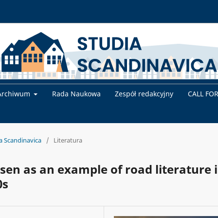
Archiwum
Rada Naukowa
Zespół redakcyjny
CALL FO
ia Scandinavica
/
Literatura
sen as an example of road literature 
0s