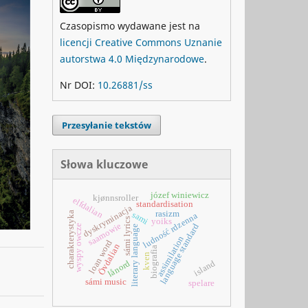
Czasopismo wydawane jest na
licencji Creative Commons Uznanie
autorstwa 4.0 Międzynarodowe
.
Nr DOI:
10.26881/ss
Przesyłanie tekstów
Słowa kluczowe
józef winiewicz
kjønnsroller
elfdalian
standardisation
dyskryminacja
rasizm
charakterystyka
sami
ludność rdzenna
sámi lyrics
yoiks
saamowie
language standard
wyspy owcze
literary language
assimilation
loan word
Övdalian
biografia
kven
island
lånord
sámi music
spelare