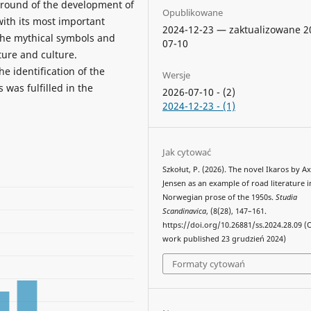
ground of the development of
Opublikowane
with its most important
2024-12-23 — zaktualizowane 2
the mythical symbols and
07-10
ure and culture.
he identification of the
Wersje
 was fulfilled in the
2026-07-10 - (2)
2024-12-23 - (1)
Jak cytować
Szkołut, P. (2026). The novel Ikaros by Ax
Jensen as an example of road literature i
Norwegian prose of the 1950s.
Studia
Scandinavica
, (8(28), 147–161.
https://doi.org/10.26881/ss.2024.28.09 (
work published 23 grudzień 2024)
Formaty cytowań