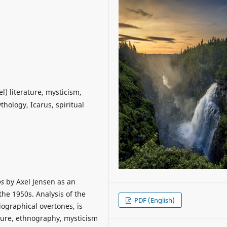
l) literature, mysticism,
thology, Icarus, spiritual
os
by Axel Jensen as an
the 1950s. Analysis of the
PDF (English)
iographical overtones, is
nture, ethnography, mysticism