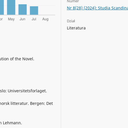
Numer
Nr 8(28) (2024): Studia Scandin
Dział
Literatura
ution of the Novel.
slo: Universitetsforlaget.
norsk litteratur. Bergen: Det
ohn Lehmann.