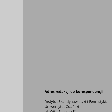
Adres redakcji do korespondencji
Instytut Skandynawistyki i Fennistyki,
Uniwersytet Gdański
ul. Wita Stwosza 51