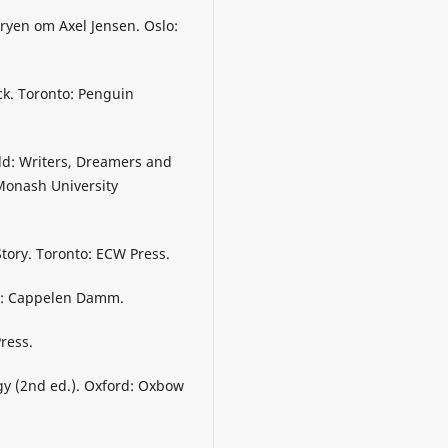
oryen om Axel Jensen. Oslo:
ock. Toronto: Penguin
orld: Writers, Dreamers and
 Monash University
tory. Toronto: ECW Press.
lo: Cappelen Damm.
Press.
ogy (2nd ed.). Oxford: Oxbow