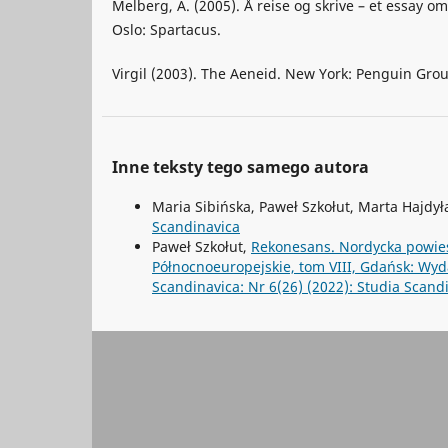
Melberg, A. (2005). Å reise og skrive – et essay o
Oslo: Spartacus.
Virgil (2003). The Aeneid. New York: Penguin Gro
Inne teksty tego samego autora
Maria Sibińska, Paweł Szkołut, Marta Hajdył
Scandinavica
Paweł Szkołut,
Rekonesans. Nordycka powieść
Północnoeuropejskie, tom VIII, Gdańsk: Wy
Scandinavica: Nr 6(26) (2022): Studia Scand