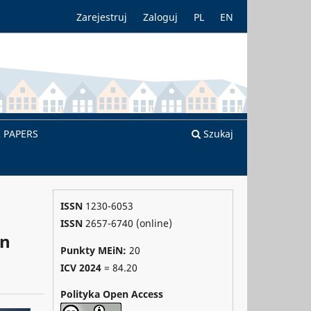
Zarejestruj
Zaloguj
PL
EN
R PAPERS
Szukaj
ISSN
1230-6053
ISSN
2657-6740 (online)
in
Punkty MEiN:
20
ICV 2024
=
84.20
Polityka Open Access