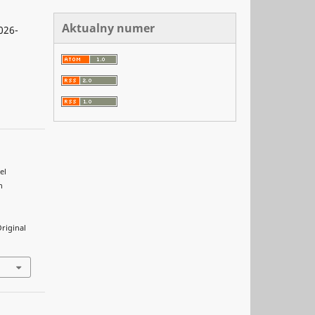
Aktualny numer
026-
el
n
Original