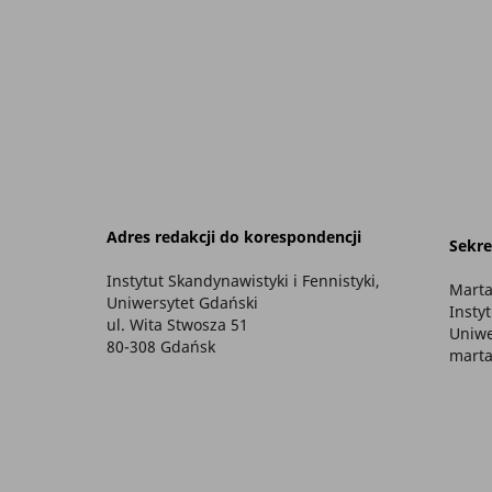
Adres redakcji do korespondencji
Sekre
Instytut Skandynawistyki i Fennistyki,
Marta
Uniwersytet Gdański
Insty
ul. Wita Stwosza 51
Uniwe
80-308 Gdańsk
marta