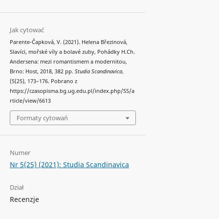
Jak cytować
Parente-Čapková, V. (2021). Helena Březinová,
Slavíci, mořské víly a bolavé zuby, Pohádky H.Ch.
Andersena: mezi romantismem a modernitou,
Brno: Host, 2018, 382 pp.
Studia Scandinavica
,
(5(25), 173–176. Pobrano z
https://czasopisma.bg.ug.edu.pl/index.php/SS/a
rticle/view/6613
Formaty cytowań
Numer
Nr 5(25) (2021): Studia Scandinavica
Dział
Recenzje