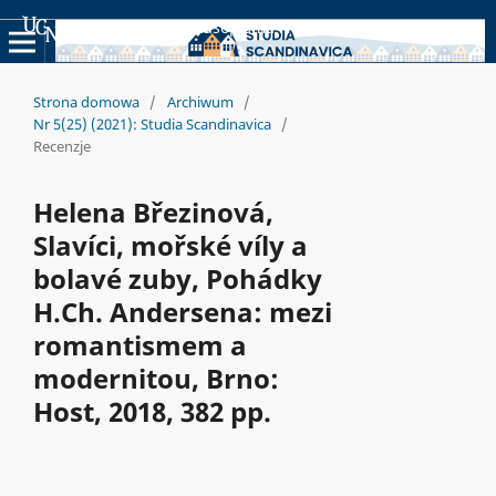
Uniwersyteckie Czasopisma Naukowe
Strona domowa
/
Archiwum
/
Nr 5(25) (2021): Studia Scandinavica
/
Recenzje
Helena Březinová,
Slavíci, mořské víly a
bolavé zuby, Pohádky
H.Ch. Andersena: mezi
romantismem a
modernitou, Brno:
Host, 2018, 382 pp.