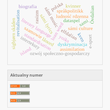
polska
kvinner
biografia
Övdalian
sámi music
språkpolitikk
revitalisation
rasizm
sámi lyrics
ludność rdzenna
literary language
dataspel
sami
sigbjørn skåden
loan word
saamowie
sámi culture
elfdalian
standardisation
kven
yoiks
e-sport
interteksty
lånord
dyskryminacja
island
assimilation
ozwój społeczno-gospodarczy
Aktualny numer