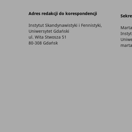
Adres redakcji do korespondencji
Sekre
Instytut Skandynawistyki i Fennistyki,
Marta
Uniwersytet Gdański
Insty
ul. Wita Stwosza 51
Uniwe
80-308 Gdańsk
marta