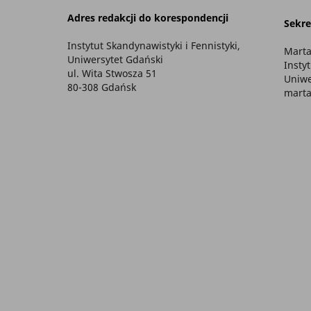
Adres redakcji do korespondencji
Sekre
Instytut Skandynawistyki i Fennistyki,
Marta
Uniwersytet Gdański
Insty
ul. Wita Stwosza 51
Uniwe
80-308 Gdańsk
marta