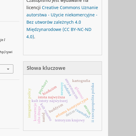
Czasopismo jest wydawane na
licencji
Creative Commons
Uznanie
autorstwa - Użycie niekomercyjne -
Bez utworów zależnych 4.0
Międzynarodowe
(CC BY-NC-ND
4.0)
.
ja I
php/cywi
Słowa kluczowe
antyterroryzm
kartografia
psychozy
neurozy
ii rzeczpospolita polska
rodzina
hinduizm
głasnost
integration policy
istota najwyższa
reforma konstytucyjna
kult istoty najwyższej
buddyzm
kult rozumu
konwencja
ateizm
izba druga
czarnobyl
deizm
naród
terroryzm krajowy