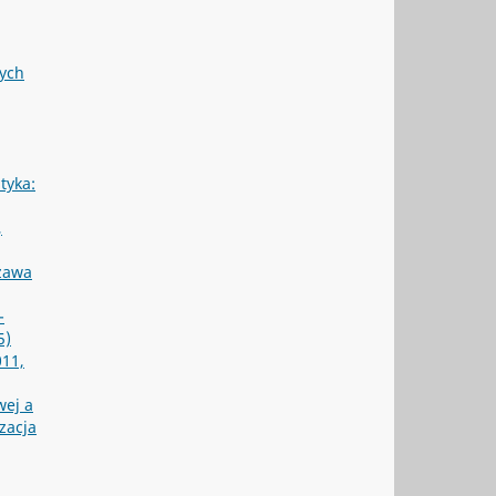
nych
ityka:
,
szawa
-
5)
011,
wej a
zacja