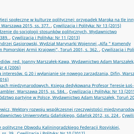
ięzi społeczne w kulturze politycznej: przypadek Maroka na tle in
 Warszawa 2015, ss. 377.
,
Cywilizacja i Polityka: Nr 13 (2015)
dzenie do socjologii stosunków politycznych, Wydawnictwo
 389.
,
Cywilizacja i Polityka: Nr 11 (2013)
drzej Gąsiorowski, Wydział Marynarki Wojennej „Alfa " Komendy
 Pomorskiej Armii Krajowej", Toruń 2001, s. 362.
,
Cywilizacja i Pol
ediów, red. Joanny Marszałek-Kawa, Wydawnictwo Adam Marszałek
 Nr 4 (2006)
 interesów. G 20 i wyłanianie się nowego zarządzania, Difin, War
2016)
kach międzynarodowych. Księga dedykowana Profesor Teresie Łoś-
ambler, Warszawa 2015, ss. 584.
,
Cywilizacja i Polityka: Nr 13 (201
ywództwo partyjne w Polsce, Wydawnictwo Adam Marszałek, Toruń 2
ewicz, Wektory rozwoju współczesnej rzeczywistości międzynarodo
Wydawnictwo Uniwersytetu Gdańskiego, Gdańsk 2012, ss. 224
,
Cywili
e polityczne Obwodu Kaliningradzkiego Federacji Rosyjskiej,
 ss. 39
,
Cywilizacja i Polityka: Nr 10 (2012)