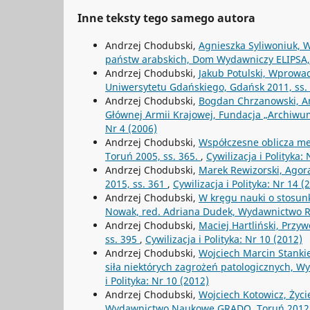
Inne teksty tego samego autora
Andrzej Chodubski,
Agnieszka Syliwoniuk, W
państw arabskich, Dom Wydawniczy ELIPSA,
Andrzej Chodubski,
Jakub Potulski, Wprowa
Uniwersytetu Gdańskiego, Gdańsk 2011, ss.
Andrzej Chodubski,
Bogdan Chrzanowski, An
Głównej Armii Krajowej, Fundacja „Archiwum
Nr 4 (2006)
Andrzej Chodubski,
Współczesne oblicza m
Toruń 2005, ss. 365.
,
Cywilizacja i Polityka:
Andrzej Chodubski,
Marek Rewizorski, Agora
2015, ss. 361
,
Cywilizacja i Polityka: Nr 14 (
Andrzej Chodubski,
W kręgu nauki o stosun
Nowak, red. Adriana Dudek, Wydawnictwo R
Andrzej Chodubski,
Maciej Hartliński, Prz
ss. 395
,
Cywilizacja i Polityka: Nr 10 (2012)
Andrzej Chodubski,
Wojciech Marcin Stanki
siła niektórych zagrożeń patologicznych, 
i Polityka: Nr 10 (2012)
Andrzej Chodubski,
Wojciech Kotowicz, Życi
Wydawnictwo Naukowe GRADO, Toruń 2012,