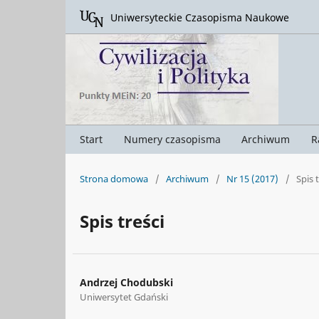
Uniwersyteckie Czasopisma Naukowe
Start
Numery czasopisma
Archiwum
R
Strona domowa
/
Archiwum
/
Nr 15 (2017)
/
Spis 
Spis treści
Andrzej Chodubski
Uniwersytet Gdański