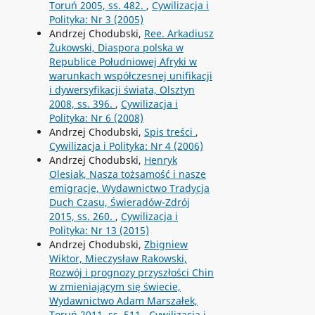
Toruń 2005, ss. 482.
,
Cywilizacja i
Polityka: Nr 3 (2005)
Andrzej Chodubski,
Ree. Arkadiusz
Żukowski, Diaspora polska w
Republice Południowej Afryki w
warunkach współczesnej unifikacji
i dywersyfikacji świata, Olsztyn
2008, ss. 396.
,
Cywilizacja i
Polityka: Nr 6 (2008)
Andrzej Chodubski,
Spis treści
,
Cywilizacja i Polityka: Nr 4 (2006)
Andrzej Chodubski,
Henryk
Olesiak, Nasza tożsamość i nasze
emigracje, Wydawnictwo Tradycja
Duch Czasu, Świeradów-Zdrój
2015, ss. 260.
,
Cywilizacja i
Polityka: Nr 13 (2015)
Andrzej Chodubski,
Zbigniew
Wiktor, Mieczysław Rakowski,
Rozwój i prognozy przyszłości Chin
w zmieniającym się świecie,
Wydawnictwo Adam Marszałek,
Toruń 2011, ss. 511
,
Cywilizacja i