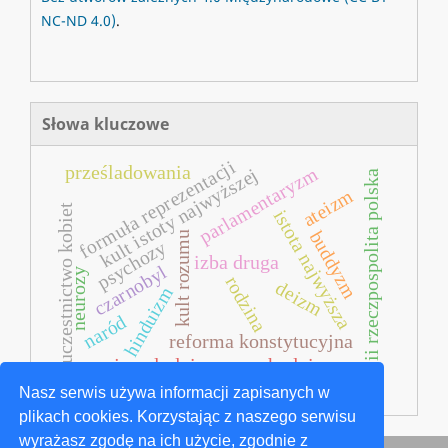
NC-ND 4.0)
.
Słowa kluczowe
formuła reprezentacji
prześladowania
parlamentaryzm
kult istoty najwyższej
ii rzeczpospolita polska
ateizm
uczestnictwo kobiet
istota najwyższa
buddyzm
kult rozumu
psychozy
izba druga
czarnobyl
neurozy
rodzina
deizm
hinduizm
naród
reforma konstytucyjna
azja południowo-wschodnia
Nasz serwis używa informacji zapisanych w
plikach cookies. Korzystając z naszego serwisu
wyrażasz zgodę na ich użycie, zgodnie z