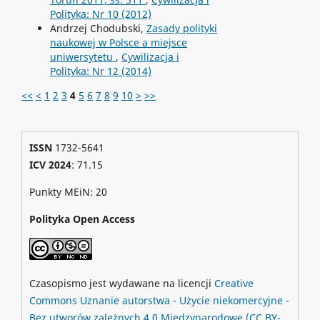
Polityka: Nr 10 (2012)
Andrzej Chodubski,
Zasady polityki
naukowej w Polsce a miejsce
uniwersytetu
,
Cywilizacja i
Polityka: Nr 12 (2014)
<<
<
1
2
3
4
5
6
7
8
9
10
>
>>
ISSN
1732-5641
ICV 2024
: 71.15
Punkty MEiN: 20
Polityka Open Access
Czasopismo jest wydawane na licencji
Creative
Commons
Uznanie autorstwa - Użycie niekomercyjne -
Bez utworów zależnych 4.0 Międzynarodowe
(CC BY-