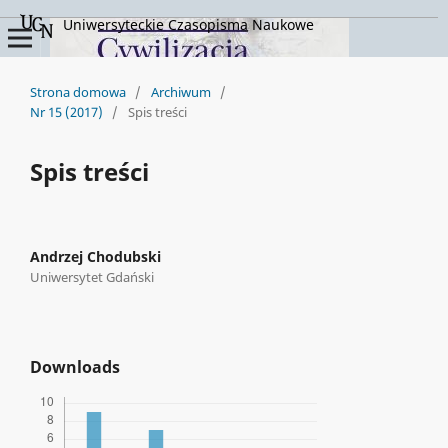
Uniwersyteckie Czasopisma Naukowe
Strona domowa
/
Archiwum
/
Nr 15 (2017)
/
Spis treści
Spis treści
Andrzej Chodubski
Uniwersytet Gdański
Downloads