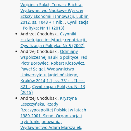
Wojciech Sokół, Tomasz Blichta,
Wydawnictwo Naukowe Wyższej
Szkoły Ekonomii i Innowacji, Lublin
2012, ss. 1043 + 1 nlb.
,
Cywilizacja
i Polityka: Nr 11 (2013)
Andrzej Chodubski,
Czynniki
kształtujące instytucję repatriacji
,
Cywilizacja i Polityka: Nr 5 (2007)
Andrzej Chodubski,
Odmiany
współczesnej nauki o polityce, red.
Piotr Borowiec, Robert Kłosowicz,
Paweł Ścigaj, Wydawnictwo
Uniwersytetu Jagiellońskiego,
Kraków 2014,1.1, ss. 331; t. II, ss.
321.
,
Cywilizacja i Polityka: Nr 13
(2015)
Andrzej Chodubski,
Krystyna
Leszczyńska, Rządy
Rzeczypospolitej Polskiej w latach
1989-2001. Skład. Organizacja i
tryb funkcjonowania,
Wydawnictwo Adam Marszalek,