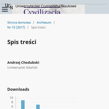
Uniwersyteckie Czasopisma Naukowe
Strona domowa
/
Archiwum
/
Nr 15 (2017)
/
Spis treści
Spis treści
Andrzej Chodubski
Uniwersytet Gdański
Downloads