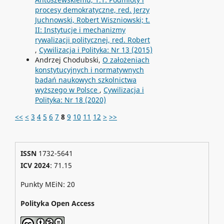
procesy demokratyczne, red. Jerzy
Juchnowski, Robert Wiszniowski; t.
II: Instytucje i mechanizmy
rywalizacji politycznej, red. Robert
,
Cywilizacja i Polityka: Nr 13 (2015)
Andrzej Chodubski,
O założeniach
konstytucyjnych i normatywnych
badań naukowych szkolnictwa
wyższego w Polsce
,
Cywilizacja i
Polityka: Nr 18 (2020)
<<
<
3
4
5
6
7
8
9
10
11
12
>
>>
ISSN
1732-5641
ICV 2024
: 71.15
Punkty MEiN: 20
Polityka Open Access