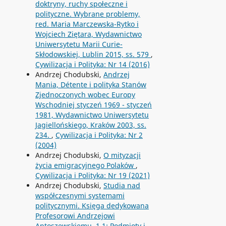
doktryny, ruchy społeczne i
polityczne. Wybrane problemy,
red. Maria Marczewska-Rytko i
Wojciech Ziętara, Wydawnictwo
Uniwersytetu Marii Curie-
Skłodowskiej, Lublin 2015, ss. 579
,
Cywilizacja i Polityka: Nr 14 (2016)
Andrzej Chodubski,
Andrzej
Mania, Détente i polityka Stanów
Zjednoczonych wobec Europy
Wschodniej styczeń 1969 - styczeń
1981, Wydawnictwo Uniwersytetu
Jagiellońskiego, Kraków 2003, ss.
234.
,
Cywilizacja i Polityka: Nr 2
(2004)
Andrzej Chodubski,
O mityzacji
życia emigracyjnego Polaków
,
Cywilizacja i Polityka: Nr 19 (2021)
Andrzej Chodubski,
Studia nad
współczesnymi systemami
politycznymi. Księga dedykowana
Profesorowi Andrzejowi
Antoszewskiemu, 1.1: Podmioty i