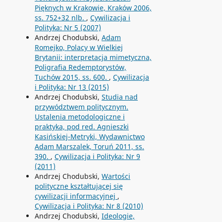
Pięknych w Krakowie, Kraków 2006,
ss. 752+32 nlb.
,
Cywilizacja i
Polityka: Nr 5 (2007)
Andrzej Chodubski,
Adam
Romejko, Polacy w Wielkiej
Brytanii: interpretacja mimetyczna,
Poligrafia Redemptorystów,
Tuchów 2015, ss. 600.
,
Cywilizacja
i Polityka: Nr 13 (2015)
Andrzej Chodubski,
Studia nad
przywództwem politycznym.
Ustalenia metodologiczne i
praktyka, pod red. Agnieszki
Kasińskiej-Metryki, Wydawnictwo
Adam Marszalek, Toruń 2011, ss.
390.
,
Cywilizacja i Polityka: Nr 9
(2011)
Andrzej Chodubski,
Wartości
polityczne kształtującej się
cywilizacji informacyjnej
,
Cywilizacja i Polityka: Nr 8 (2010)
Andrzej Chodubski,
Ideologie,