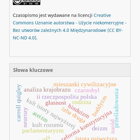
Czasopismo jest wydawane na licencji
Creative
Commons
Uznanie autorstwa - Użycie niekomercyjne -
Bez utworów zależnych 4.0 Międzynarodowe
(CC BY-
NC-ND 4.0)
.
Słowa kluczowe
mieszanki cywilizacyjne
carroll quigley
analiza krajobrazu
czarnobyl
prześladowania
ii rzeczpospolita polska
buddyzm
kult istoty najwyższej
rodzina
głasnost
hinduizm
izba druga
neurozy
reforma konstytucyjna
ateizm
naród
kult rozumu
deizm
parlamentaryzm
istota najwyższa