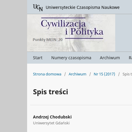
Uniwersyteckie Czasopisma Naukowe
Start
Numery czasopisma
Archiwum
R
Strona domowa
/
Archiwum
/
Nr 15 (2017)
/
Spis 
Spis treści
Andrzej Chodubski
Uniwersytet Gdański