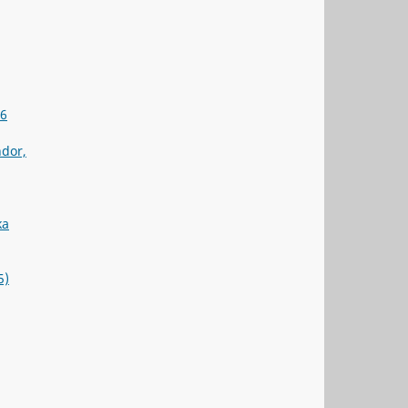
 6
ndor,
ka
5)