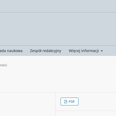
ada naukowa
Zespół redakcyjny
Więcej informacji
treści
PDF