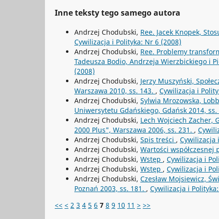
Inne teksty tego samego autora
Andrzej Chodubski,
Ree. Jacek Knopek, Stosu
Cywilizacja i Polityka: Nr 6 (2008)
Andrzej Chodubski,
Ree. Problemy transform
Tadeusza Bodio, Andrzeja Wierzbickiego i Pi
(2008)
Andrzej Chodubski,
Jerzy Muszyński, Społe
Warszawa 2010, ss. 143.
,
Cywilizacja i Polit
Andrzej Chodubski,
Sylwia Mrozowska, Lobb
Uniwersytetu Gdańskiego, Gdańsk 2014, ss. 
Andrzej Chodubski,
Lech Wojciech Zacher, G
2000 Plus", Warszawa 2006, ss. 231.
,
Cywili
Andrzej Chodubski,
Spis treści
,
Cywilizacja 
Andrzej Chodubski,
Wartości współczesnej p
Andrzej Chodubski,
Wstęp
,
Cywilizacja i Pol
Andrzej Chodubski,
Wstęp
,
Cywilizacja i Po
Andrzej Chodubski,
Czesław Mojsiewicz, Św
Poznań 2003, ss. 181.
,
Cywilizacja i Polityka
<<
<
2
3
4
5
6
7
8
9
10
11
>
>>