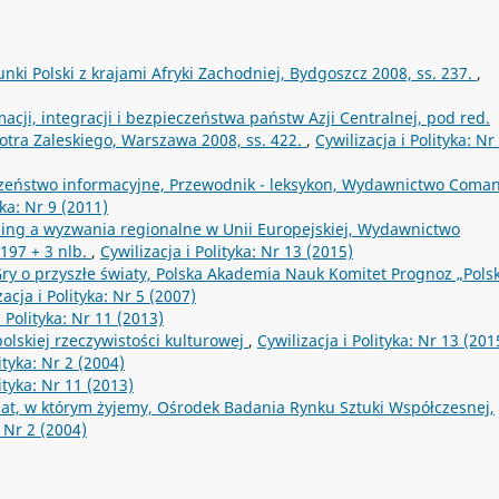
nki Polski z krajami Afryki Zachodniej, Bydgoszcz 2008, ss. 237.
,
acji, integracji i bezpieczeństwa państw Azji Centralnej, pod red.
otra Zaleskiego, Warszawa 2008, ss. 422.
,
Cywilizacja i Polityka: Nr
czeństwo informacyjne, Przewodnik - leksykon, Wydawnictwo Coma
yka: Nr 9 (2011)
ing a wyzwania regionalne w Unii Europejskiej, Wydawnictwo
197 + 3 nlb.
,
Cywilizacja i Polityka: Nr 13 (2015)
ry o przyszłe światy, Polska Akademia Nauk Komitet Prognoz „Pols
zacja i Polityka: Nr 5 (2007)
i Polityka: Nr 11 (2013)
olskiej rzeczywistości kulturowej
,
Cywilizacja i Polityka: Nr 13 (201
ityka: Nr 2 (2004)
lityka: Nr 11 (2013)
iat, w którym żyjemy, Ośrodek Badania Rynku Sztuki Współczesnej,
: Nr 2 (2004)