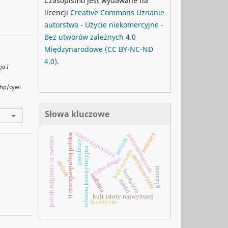
Czasopismo jest wydawane na
licencji
Creative Commons
Uznanie
autorstwa - Użycie niekomercyjne -
Bez utworów zależnych 4.0
Międzynarodowe
(CC BY-NC-ND
4.0)
.
ja I
php/cywi
Słowa kluczowe
istota najwyższa
neurozy
parlamentaryzm
ii rzeczpospolita polska
polish migrants in sweden
ateizm
psychozy
reforma konstytucyjna
kult rozumu
antyterroryzm
izba druga
deizm
głasnost
hinduizm
rodzina
naród
kult istoty najwyższej
buddyzm