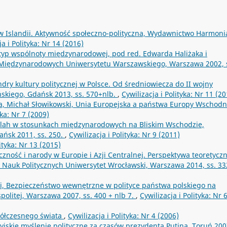
 w Islandii. Aktywność społeczno-polityczna, Wydawnictwo Harmoni
ja i Polityka: Nr 14 (2016)
typ wspólnoty międzynarodowej, pod red. Edwarda Haliżaka i
w Międzynarodowych Uniwersytetu Warszawskiego, Warszawa 2002, 
dry kultury politycznej w Polsce. Od średniowiecza do II wojny
skiego, Gdańsk 2013, ss. 570+nlb.
,
Cywilizacja i Polityka: Nr 11 (2
a, Michał Słowikowski, Unia Europejska a państwa Europy Wschodni
yka: Nr 7 (2009)
llah w stosunkach międzynarodowych na Bliskim Wschodzie,
ńsk 2011, ss. 250.
,
Cywilizacja i Polityka: Nr 9 (2011)
lityka: Nr 13 (2015)
czność i narody w Europie i Azji Centralnej. Perspektywa teoretyczn
i Nauk Politycznych Uniwersytet Wrocławski, Warszawa 2014, ss. 3
ki, Bezpieczeństwo wewnętrzne w polityce państwa polskiego na
olitej, Warszawa 2007, ss. 400 + nlb 7.
,
Cywilizacja i Polityka: Nr 
ółczesnego świata
,
Cywilizacja i Polityka: Nr 4 (2006)
jskie myślenie polityczne za czasów prezydenta Putina, Toruń 2007