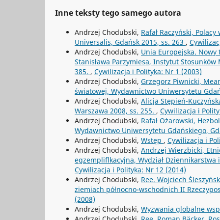
Inne teksty tego samego autora
Andrzej Chodubski,
Rafał Raczyński, Polacy
Universalis, Gdańsk 2015, ss. 263
,
Cywilizac
Andrzej Chodubski,
Unia Europejska. Nowy 
Stanisława Parzymiesa, Instytut Stosunkó
385.
,
Cywilizacja i Polityka: Nr 1 (2003)
Andrzej Chodubski,
Grzegorz Piwnicki, Mean
światowej, Wydawnictwo Uniwersytetu Gdań
Andrzej Chodubski,
Alicja Stępień-Kuczyńsk
Warszawa 2008, ss. 255.
,
Cywilizacja i Polit
Andrzej Chodubski,
Rafał Ożarowski, Hezbo
Wydawnictwo Uniwersytetu Gdańskiego, Gda
Andrzej Chodubski,
Wstęp
,
Cywilizacja i Po
Andrzej Chodubski,
Andrzej Wierzbicki, Etni
egzempliflkacyjna, Wydział Dziennikarstwa 
Cywilizacja i Polityka: Nr 12 (2014)
Andrzej Chodubski,
Ree. Wojciech Śleszyńs
ziemiach północno-wschodnich II Rzeczyposp
(2008)
Andrzej Chodubski,
Wyzwania globalne wsp
Andrzej Chodubski,
Ree. Roman Bäcker, Rosy