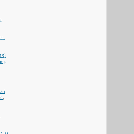
a
ss.
013)
ej,
a i
32
,
6
, ss.