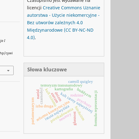
Czasopismo jest wydawane na
licencji
Creative Commons
Uznanie
autorstwa - Użycie niekomercyjne -
Bez utworów zależnych 4.0
Międzynarodowe
(CC BY-NC-ND
4.0)
.
ja I
php/cywi
Słowa kluczowe
carroll quigley
terroryzm transnarodowy
buddyzm
kartografia
czarnobyl
kult rozumu
naród
formuła reprezentacji
deizm
kult istoty najwyższej
ateizm
rodzina
psychozy
parlamentaryzm
reforma konstytucyjna
istota najwyższa
izba druga
hinduizm
prześladowania
głasnost
neurozy