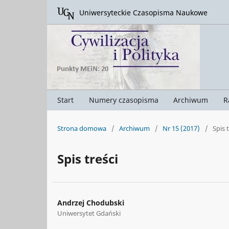
Uniwersyteckie Czasopisma Naukowe
Start
Numery czasopisma
Archiwum
R
Strona domowa
/
Archiwum
/
Nr 15 (2017)
/
Spis 
Spis treści
Andrzej Chodubski
Uniwersytet Gdański